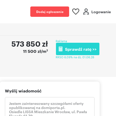
Logowanie
Dodaj ogłoszenie
573 850
zł
Reklama
Sprawdź ratę >>
2
11 500 zł/m
RRSO 6,09% na dz. 01.06.26
Wyślij wiadomość