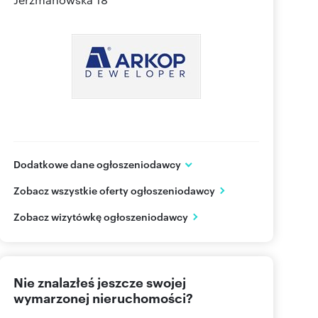
Dodatkowe dane ogłoszeniodawcy
ARKOP DEWELOPER
Zobacz wszystkie oferty ogłoszeniodawcy
ul. Jerzmanowska 18
Wrocław
Zobacz wizytówkę ogłoszeniodawcy
502122
Pokaż telefon
71 310
Pokaż telefon
Nie znalazłeś jeszcze swojej
wymarzonej nieruchomości?