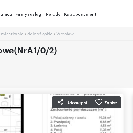
ranica
Firmy i usługi
Porady
Kup abonament
›
›
 mieszkania
dolnośląskie
Wrocław
owe(NrA1/0/2)
Udostępnij
Zapisz