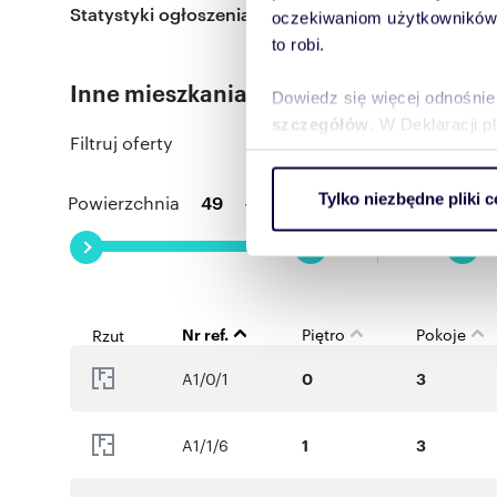
Statystyki ogłoszenia:
oczekiwaniom użytkowników i
to robi.
Inne mieszkania dostępne w tej inwesty
Dowiedz się więcej odnośnie
szczegółów
. W Deklaracji 
Filtruj oferty
Wykorzystujemy pliki cookie 
Tylko niezbędne pliki c
Powierzchnia
-
Pokoj
ruch w naszej witrynie. Inf
reklamowym i analitycznym. 
uzyskanymi podczas korzysta
Nr ref.
Piętro
Pokoje
Rzut
A1/0/1
0
3
A1/1/6
1
3