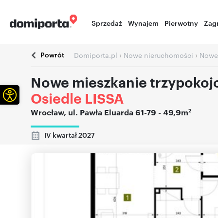
Sprzedaż
Wynajem
Pierwotny
Zag
Powrót
›
›
Domiporta.pl
Nowe nieruchomości
Nowe
Nowe mieszkanie trzypokoj
Otwórz pasek narzędzi
Osiedle LISSA
2
Wrocław
,
ul. Pawła Eluarda 61-79
- 49,9m
IV kwartał 2027