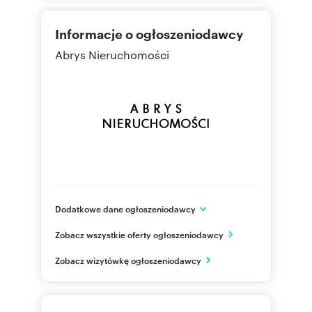
Informacje o ogłoszeniodawcy
Abrys Nieruchomości
Dodatkowe dane ogłoszeniodawcy
ul. Gajowicka 95, I piętro lok. 105
Zobacz wszystkie oferty ogłoszeniodawcy
Wrocław
dolnośląskie
PL
Zobacz wizytówkę ogłoszeniodawcy
71 781
Pokaż telefon