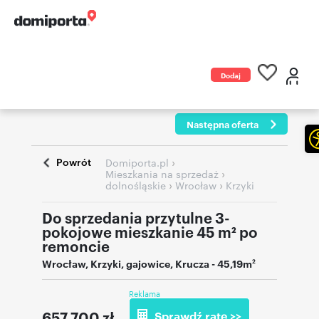
Dodaj
ogłoszenie
Następna oferta
Powrót
›
Domiporta.pl
›
Mieszkania na sprzedaż
›
›
dolnośląskie
Wrocław
Krzyki
Do sprzedania przytulne 3-
pokojowe mieszkanie 45 m² po
remoncie
Wrocław
,
Krzyki
,
gajowice
,
Krucza
- 45,19m
2
Reklama
657 700
zł
Sprawdź ratę >>