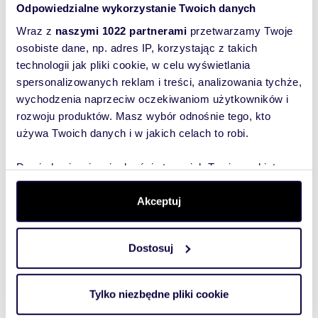
Odpowiedzialne wykorzystanie Twoich danych
Wraz z
naszymi 1022 partnerami
przetwarzamy Twoje
osobiste dane, np. adres IP, korzystając z takich
Wyślij
technologii jak pliki cookie, w celu wyświetlania
spersonalizowanych reklam i treści, analizowania tychże,
wiadomość
wychodzenia naprzeciw oczekiwaniom użytkowników i
rozwoju produktów. Masz wybór odnośnie tego, kto
To najlepszy
używa Twoich danych i w jakich celach to robi.
sposób, aby
właściciel
Dowiedz się więcej odnośnie tego, jak Twoje osobiste
oferty
dane są przetwarzane oraz ustaw własne preferencje w
szybko się z
sekcji szczegółów
. W Deklaracji plików cookie możesz
Akceptuj
Tobą
zmienić lub wycofać swoją zgodę w dowolnej chwili.
skontaktował!
Dostosuj
Wykorzystujemy pliki cookie do spersonalizowania treści
i reklam, aby oferować funkcje społecznościowe i
analizować ruch w naszej witrynie. Informacje o tym, jak
Tylko niezbędne pliki cookie
korzystasz z naszej witryny, udostępniamy partnerom