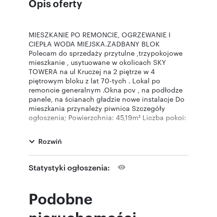
Opis oferty
MIESZKANIE PO REMONCIE, OGRZEWANIE I
CIEPŁA WODA MIEJSKA.ZADBANY BLOK
Polecam do sprzedaży przytulne ,trzypokojowe
mieszkanie , usytuowane w okolicach SKY
TOWERA na ul Kruczej na 2 piętrze w 4
piętrowym bloku z lat 70-tych . Lokal po
remoncie generalnym .Okna pcv , na podłodze
panele, na ścianach gładzie nowe instalacje Do
mieszkania przynależy piwnica Szczegóły
ogłoszenia; Powierzchnia: 45,19m² Liczba pokoi:
3 Rynek: wtórny Rodzaj zabudowy: blok Piętro: 2
Liczba pięter: 2 Materiał budynku: cegła Okna:
Rozwiń
PCV Ogrzewanie: miejskie Rok budowy: lata
70`te Stan wykończenia: po remoncie Czynsz:
700zł Forma własności: własność Metraż
Statystyki ogłoszenia:
pomieszczeń; - salon z aneksem 19,84 m2 -
pokój 7,8 m2 - pokój 10,5- łazienka 2,69m2 -
przedpokój2,7 m2 Dodatkowo piwnica Opłaty i
Podobne
media: Czynsz 700 zł- plus prąd Informacje
dodatkowe: Domofon. DOSKONAŁA
nieruchomości