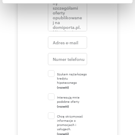
społecznościowym, reklamowym i analitycznym.
Partnerzy mogą połączyć te informacje z innymi danymi
otrzymanymi od Ciebie lub uzyskanymi podczas
korzystania z ich usług.
Szukam najtańszego
kredytu
hipotecznego
(rozwiń)
Interesują mnie
podobne oferty
(rozwiń)
Chcę otrzymywać
informacje o
promocjach i
usługach.
(rozwiń)