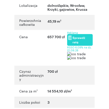
Lokalizacja
dolnośląskie
,
Wrocław
,
Krzyki
,
gajowice
,
Krucza
Powierzchnia
45,19 m
2
całkowita
Reklama
Cena
657 700 zł
Sprawdź
ratę
RSSO 6,09% na dz.
01.06.26
Czynsz
700 zł
administracyjn
y
Cena za m
14 554,10 zł/m
2
2
Liczba pokoi
3