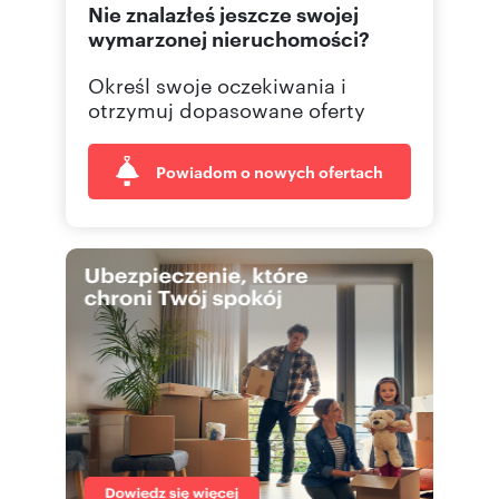
Nie znalazłeś jeszcze swojej
501 24
Pokaż telefon
wymarzonej nieruchomości?
Określ swoje oczekiwania i
501 15
Pokaż telefon
otrzymuj dopasowane oferty
Powiadom o nowych ofertach