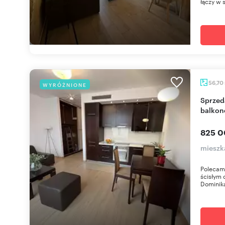
łączy w 
56,70
WYRÓŻNIONE
Sprzedam nowoczesne 2-pokojowe mieszkanie z
balkon
825 0
mieszk
Polecam
ścisłym 
Dominika