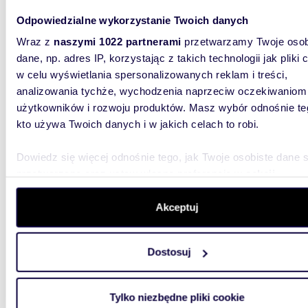
Przestronne 3-pokojowe mieszkanie z balkonem
Odpowiedzialne wykorzystanie Twoich danych
w Lubi
Wraz z
naszymi 1022 partnerami
przetwarzamy Twoje osob
379 0
dane, np. adres IP, korzystając z takich technologii jak pliki 
w celu wyświetlania spersonalizowanych reklam i treści,
mieszk
analizowania tychże, wychodzenia naprzeciw oczekiwaniom
3 pokoje
użytkowników i rozwoju produktów. Masz wybór odnośnie te
powierzc
kto używa Twoich danych i w jakich celach to robi.
czteropi
Dowiedz się więcej odnośnie tego, jak Twoje osobiste dane 
przetwarzane oraz ustaw własne preferencje w
sekcji
szczegółów
. W Deklaracji plików cookie możesz zmienić lu
wycofać swoją zgodę w dowolnej chwili.
Akceptuj
54,4
Wykorzystujemy pliki cookie do spersonalizowania treści i r
WYRÓŻNIONE
Dostosuj
aby oferować funkcje społecznościowe i analizować ruch w 
Nowe bezczynszowe mieszkanie z ogródkiem i
witrynie. Informacje o tym, jak korzystasz z naszej witryny,
tarase
udostępniamy partnerom społecznościowym, reklamowym i
Tylko niezbędne pliki cookie
514 0
analitycznym. Partnerzy mogą połączyć te informacje z inn