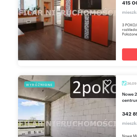
415 0
mieszk
3 POKOJ
rozkłado
Położone
36,09
WYRÓŻNIONE
Nowe 2-pokojowe mieszkanie z balkonem, w
centru
342 8
mieszk
Nowe Mi