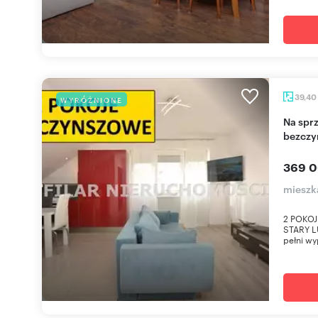
39,40
WYRÓŻNIONE
Na sprzedaż nowoczesne 2-pokojowe mieszkanie
bezczy
369 0
mieszka
2 POKO
STARY L
pełni wy