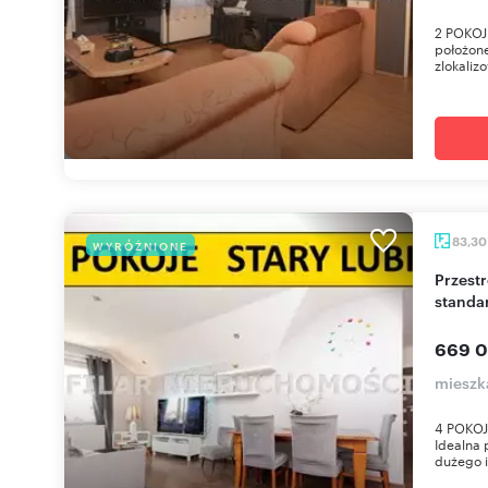
2 POKOJ
położone
zlokaliz
83,3
WYRÓŻNIONE
Przestronne 4-pokojowe mieszkanie w wysokim
standar
669 0
mieszka
4 POKOJ
Idealna 
dużego i