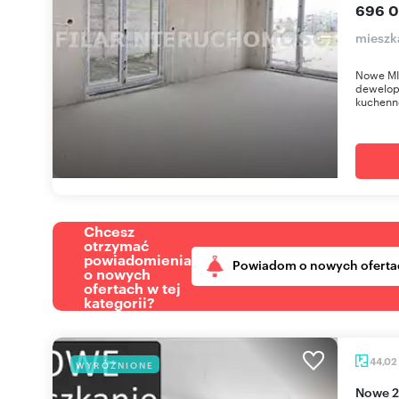
696 0
mieszk
Nowe MI
dewelop
kuchenne
Chcesz
otrzymać
powiadomienia
Powiadom o nowych oferta
o nowych
ofertach w tej
kategorii?
44,02
WYRÓŻNIONE
Nowe 2-pokojowe mieszkanie z balkonem i windą