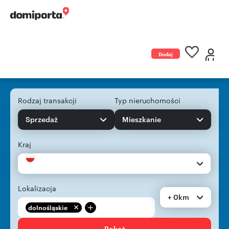
Dodaj
ogłoszenie
Rodzaj transakcji
Typ nieruchomości
Sprzedaż
Mieszkanie
Kraj
Lokalizacja
+ 0km
+
dolnośląskie
Pokaż