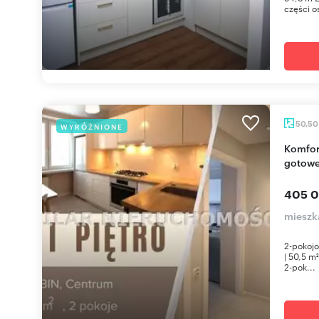
części os
50,5
WYRÓŻNIONE
Komfortowe 2-pokojowe mieszkanie z balkonem,
gotowe
405 0
mieszk
2-pokojo
| 50,5 m
2-pok...