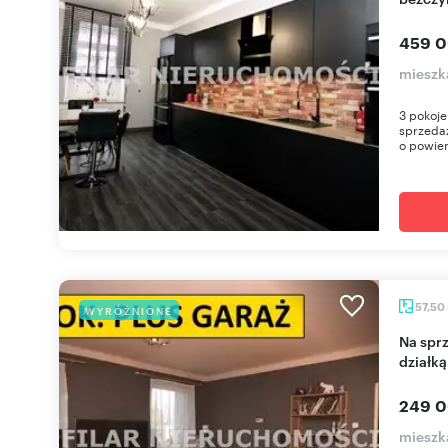
459 0
mieszk
3 pokoj
sprzeda
o powier
57,50
WYRÓŻNIONE
Na sprzedaż bezczynszowe 2 pokoje z garażem i
działką
249 0
mieszk