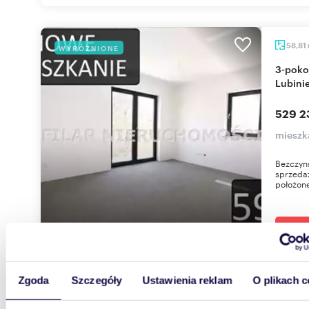
58,81
WYRÓŻNIONE
3-pokojowe mieszkanie z dużym tarasem w
Lubini
529 23
mieszk
Bezczyn
sprzedaż
położone
Zgoda
Szczegóły
Ustawienia reklam
O plikach c
63,9
WYRÓŻNIONE