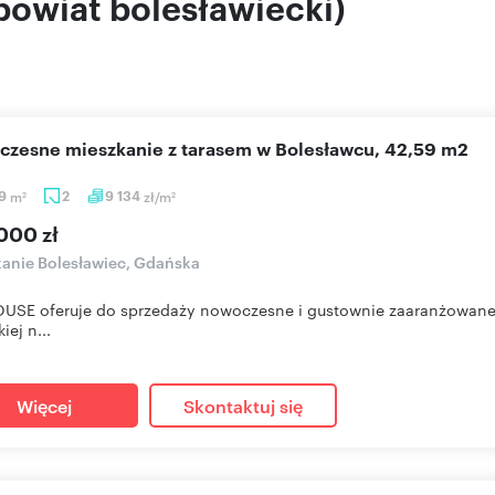
powiat bolesławiecki)
oczesne mieszkanie z tarasem w Bolesławcu, 42,59 m2
59
m
2
9 134
zł/m
2
2
000 zł
anie Bolesławiec, Gdańska
SE oferuje do sprzedaży nowoczesne i gustownie zaaranżowane m
iej n...
Więcej
Skontaktuj się