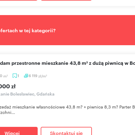
ertach w tej kategorii?
edam przestronne mieszkanie 43,8 m² z dużą piwnicą w B
80
m
1
6 119
zł/m
2
2
000 zł
anie Bolesławiec, Gdańska
zedaż mieszkanie własnościowe 43,8 m? + piwnica 8,3 m? Parter 
zchni...
Więcej
Skontaktuj się