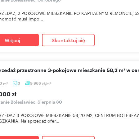
RZEDAŻ, 2 POKOJOWE MIESZKANIE PO KAPITALNYM REMONCIE, 52
homość musi impo...
Więcej
Skontaktuj się
sprzedaż przestronne 3-pokojowe mieszkanie 58,2 m² w c
20
m
3
9 966
zł/m
2
2
000 zł
anie Bolesławiec, Sierpnia 80
RZEDAŻ 3 POKOJOWE MIESZKANIE 58,20 M2, CENTRUM BOLESŁ
ZKANIA. Na sprzedaż ofer...