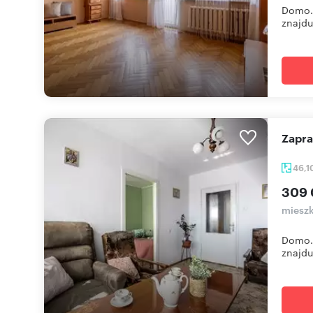
Domo.E
znajduj
Zapr
46,1
309 
mieszk
Domo.E
znajdu