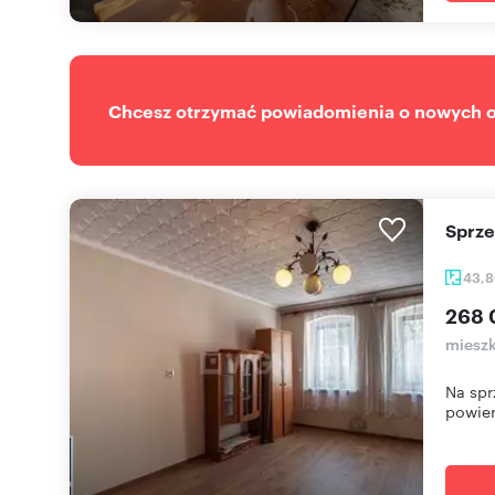
Chcesz otrzymać powiadomienia o nowych of
Sprz
43,
268 
mieszk
Na spr
powier