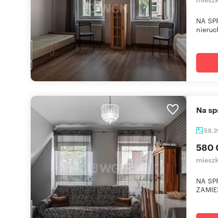
NA SP
nieruc
Na 
58,
580 
mieszk
NA SP
ZAMIES