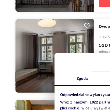
Dwu
52,7
530 
mieszk
NA SP
nieruc
Zgoda
Odpowiedzialne wykorzysta
Wraz z
naszymi 1022 partn
Prze
pliki cookie, w celu wyświet