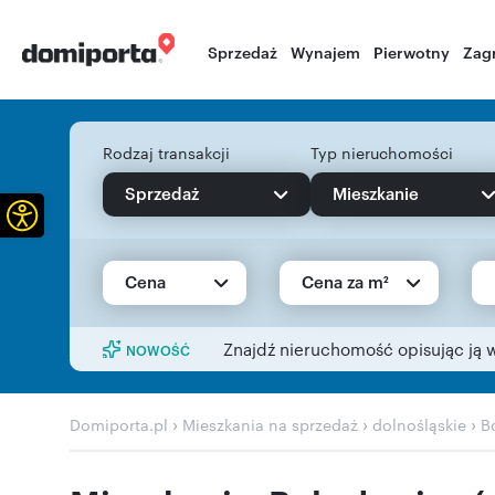
Sprzedaż
Wynajem
Pierwotny
Zag
Rodzaj transakcji
Typ nieruchomości
Sprzedaż
Mieszkanie
Otwórz pasek narzędzi
Cena
Cena za m²
Znajdź nieruchomość opisując ją 
NOWOŚĆ
›
›
›
Domiporta.pl
Mieszkania na sprzedaż
dolnośląskie
B