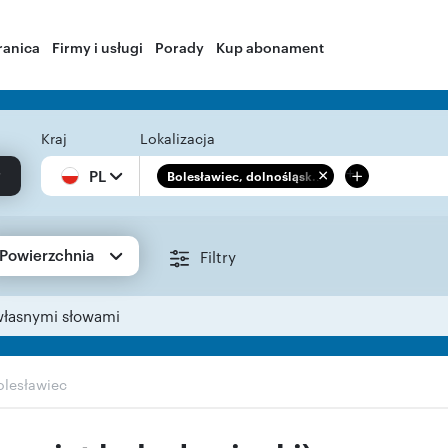
ranica
Firmy i usługi
Porady
Kup abonament
Kraj
Lokalizacja
+
PL
Bolesławiec, dolnośląsk...
Powierzchnia
Filtry
własnymi słowami
olesławiec