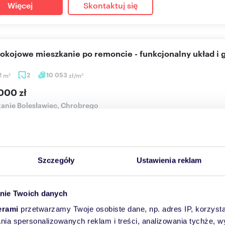
Więcej
Skontaktuj się
pokojowe mieszkanie po remoncie - funkcjonalny układ i
2
m
2
10 053
zł/m
2
2
000 zł
anie Bolesławiec, Chrobrego
RZEDAŻ, 2 POKOJOWE MIESZKANIE PO KAPITALNYM REMONCIE, 52,
homość musi imp...
Szczegóły
Ustawienia reklam
Więcej
Skontaktuj się
nie Twoich danych
erami
przetwarzamy Twoje osobiste dane, np. adres IP, korzystaj
stronne 3-pokojowe mieszkanie w kamienicy polecam
lania spersonalizowanych reklam i treści, analizowania tychże,