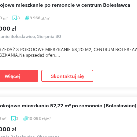
kojowe mieszkanie po remoncie w centrum Bolesławca
20
m
3
9 966
zł/m
2
2
000 zł
anie Bolesławiec, Sierpnia 80
RZEDAŻ 3 POKOJOWE MIESZKANIE 58,20 M2, CENTRUM BOLESŁ
ZKANIA.Na sprzedaż oferu...
Więcej
Skontaktuj się
pokojowe mieszkanie 52,72 m² po remoncie (Bolesławiec)
2
m
2
10 053
zł/m
2
2
000 zł
anie Bolesławiec, Chrobrego