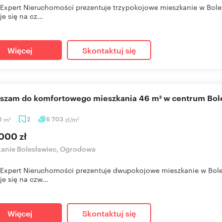
xpert Nieruchomości prezentuje trzypokojowe mieszkanie w Bol
e się na cz...
Więcej
Skontaktuj się
aszam do komfortowego mieszkania 46 m² w centrum Bol
0
m
2
6 703
zł/m
2
2
000 zł
anie Bolesławiec, Ogrodowa
xpert Nieruchomości prezentuje dwupokojowe mieszkanie w Bole
je się na czw...
Więcej
Skontaktuj się