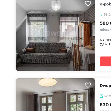
3-po
58,
580 
mieszk
NA SP
ZAMIES
Dwu
52,7
530 
mieszk