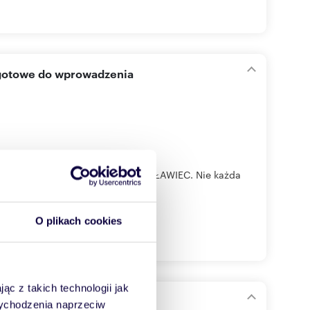
 gotowe do wprowadzenia
72 m2, UL. CHROBREGO, BOLESŁAWIEC. Nie każda
O plikach cookies
ąc z takich technologii jak
 wychodzenia naprzeciw