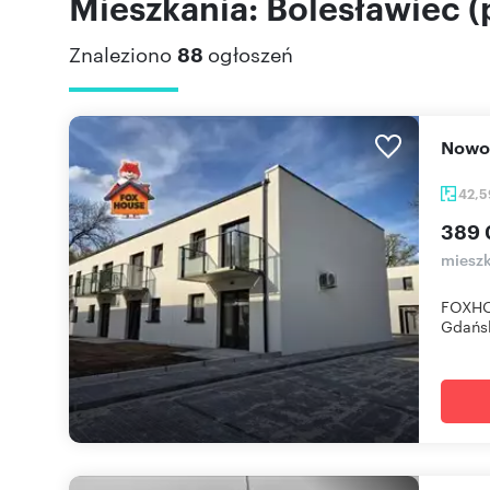
Mieszkania: Bolesławiec (
Znaleziono
88
ogłoszeń
Now
42,
389 
mieszk
FOXHOU
Gdańsk