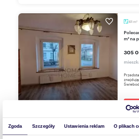
m
61
2
Polecam przestronne 2-pokojowe mieszkanie 61
m² na 
305 0
mieszk
Przedst
znajdują
Świebodz
Zgoda
Szczegóły
Ustawienia reklam
O plikach c
40,5