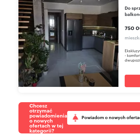
Do sprzedania luksusowe dwupoziomowe 83 m² z
balkon
750 0
mieszk
Ekskluz
- komfor
dwupozi
Chcesz
otrzymać
powiadomienia
Powiadom o nowych oferta
o nowych
ofertach w tej
kategorii?