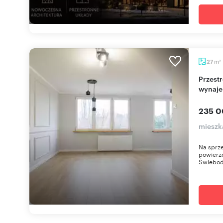
m
27
2
Przestronne 27m² po remoncie (idealne pod
wynaj
235 0
mieszk
Na sprze
powierz
Świebodz