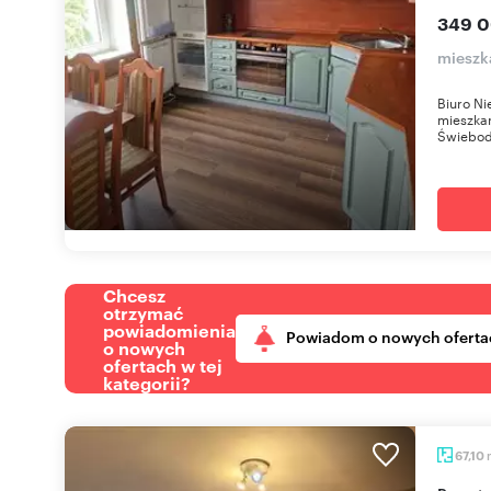
349 0
mieszk
Biuro N
mieszkan
Świebodz
Chcesz
otrzymać
powiadomienia
Powiadom o nowych oferta
o nowych
ofertach w tej
kategorii?
67,10