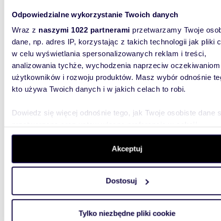
Do sprzedania nowoczesna kawalerka 41,5 m² w
Odpowiedzialne wykorzystanie Twoich danych
Świebo
Wraz z
naszymi 1022 partnerami
przetwarzamy Twoje osob
165 0
dane, np. adres IP, korzystając z takich technologii jak pliki 
w celu wyświetlania spersonalizowanych reklam i treści,
mieszk
analizowania tychże, wychodzenia naprzeciw oczekiwaniom
Przedst
użytkowników i rozwoju produktów. Masz wybór odnośnie te
zlokaliz
kto używa Twoich danych i w jakich celach to robi.
Świebodz
Dowiedz się więcej odnośnie tego, jak Twoje osobiste dane 
przetwarzane oraz ustaw własne preferencje w
sekcji
szczegółów
. W Deklaracji plików cookie możesz zmienić lu
wycofać swoją zgodę w dowolnej chwili.
Akceptuj
Wykorzystujemy pliki cookie do spersonalizowania treści i r
34,74
Dostosuj
aby oferować funkcje społecznościowe i analizować ruch w 
Przestronne 2-pokojowe mieszkanie z balkonem
witrynie. Informacje o tym, jak korzystasz z naszej witryny,
w cent
udostępniamy partnerom społecznościowym, reklamowym i
Tylko niezbędne pliki cookie
267 5
analitycznym. Partnerzy mogą połączyć te informacje z inn