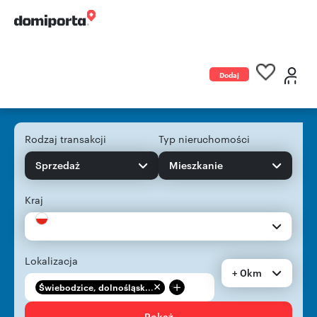
Dodaj
ogłoszenie
Rodzaj transakcji
Typ nieruchomości
Sprzedaż
Mieszkanie
Kraj
Lokalizacja
+ 0km
+
Świebodzice, dolnośląsk...
Pokaż