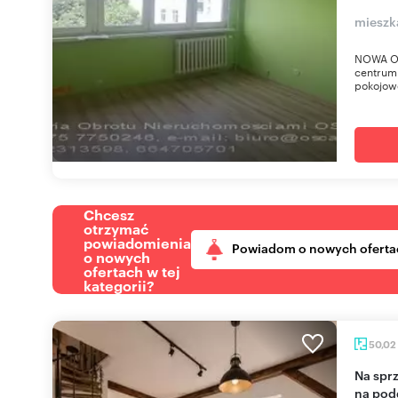
mieszk
NOWA OF
centrum 
pokojowe
Chcesz
otrzymać
powiadomienia
Powiadom o nowych oferta
o nowych
ofertach w tej
kategorii?
50,02
Na sprzedaż przestronne 2-pokojowe mieszkanie
na pod