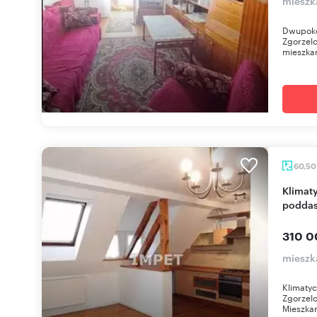
mieszk
Dwupoko
Zgorzel
mieszkan
60,5
Klimatyczne 3-pokojowe mieszkanie na
poddas
310 0
mieszk
Klimaty
Zgorzelc
Mieszkan