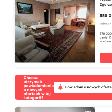
Zgorze
559 0
mieszk
579 000
cenie! D
w atrakcy
Chcesz
otrzymać
powiadomienia
Powiadom o nowych oferta
o nowych
ofertach w tej
kategorii?