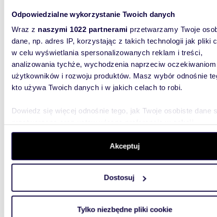
Odpowiedzialne wykorzystanie Twoich danych
49,10
Wraz z
naszymi 1022 partnerami
przetwarzamy Twoje osob
3-pokojowe mieszkanie z loggią, gotowe do
wprowa
dane, np. adres IP, korzystając z takich technologii jak pliki 
w celu wyświetlania spersonalizowanych reklam i treści,
410 0
analizowania tychże, wychodzenia naprzeciw oczekiwaniom
użytkowników i rozwoju produktów. Masz wybór odnośnie te
mieszk
kto używa Twoich danych i w jakich celach to robi.
3 pokoje
obniżona
Dowiedz się więcej odnośnie tego, jak Twoje osobiste dane 
gotoweg
przetwarzane oraz ustaw własne preferencje w
sekcji
szczegółów
. W Deklaracji plików cookie możesz zmienić lu
wycofać swoją zgodę w dowolnej chwili.
Akceptuj
Wykorzystujemy pliki cookie do spersonalizowania treści i r
Dostosuj
aby oferować funkcje społecznościowe i analizować ruch w 
32,52
witrynie. Informacje o tym, jak korzystasz z naszej witryny,
udostępniamy partnerom społecznościowym, reklamowym i
Dwupokojowe mieszkanie w centrum Zgorzelca,
Tylko niezbędne pliki cookie
analitycznym. Partnerzy mogą połączyć te informacje z inn
niskie 