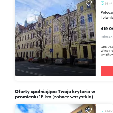
m
95
2
Polecam 95 m2 w centrum Zgorzelca z balkonem
i piwni
419 0
mieszk
OBNIŻKA
Wynagro
wyjątkow
Oferty spełniające Twoje kryteria w
promieniu
15 km
(
zobacz wszystkie
)
34,60