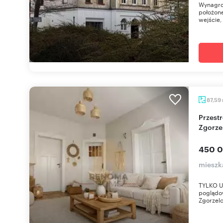
Wynagro
położone
wejście,
87,59
Przestronne 87,59 m² z balkonem (centrum
Zgorze
450 0
mieszk
TYLKO U 
poglądo
Zgorzelc