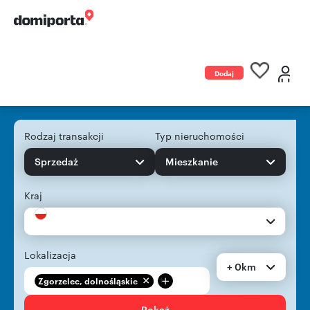
Dodaj
ogłoszenie
Rodzaj transakcji
Typ nieruchomości
Sprzedaż
Mieszkanie
Kraj
Lokalizacja
+ 0km
+
Zgorzelec, dolnośląskie
Pokaż