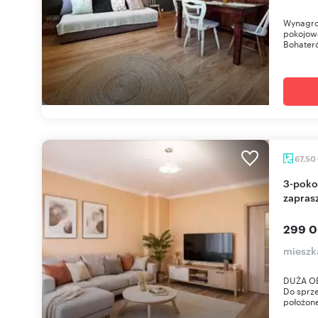
Wynagrod
pokojowe
Bohateró
67,50
3-pokojowe mieszkanie 67,5 m2 w Zgorzelcu -
zapras
299 0
mieszk
DUŻA OB
Do sprze
położone