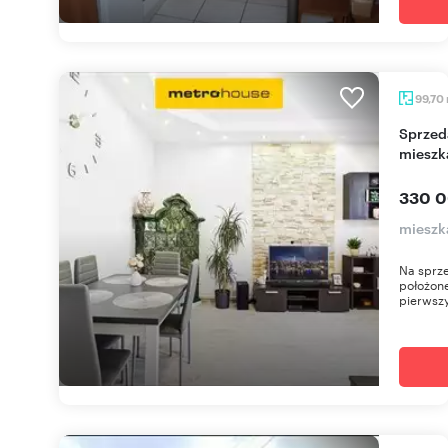
99,70
Sprzedam przestronne dwupoziomowe
mieszka
330 0
mieszk
Na sprz
położone
pierwszy