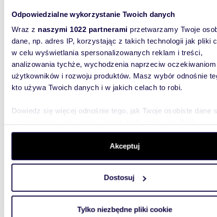
Odpowiedzialne wykorzystanie Twoich danych
Wraz z
naszymi 1022 partnerami
przetwarzamy Twoje osob
dane, np. adres IP, korzystając z takich technologii jak pliki 
w celu wyświetlania spersonalizowanych reklam i treści,
51,11
analizowania tychże, wychodzenia naprzeciw oczekiwaniom
użytkowników i rozwoju produktów. Masz wybór odnośnie te
Zapraszam do obejrzenia 51 m² mieszkania z
kto używa Twoich danych i w jakich celach to robi.
balkon
425 0
Dowiedz się więcej odnośnie tego, jak Twoje osobiste dane 
przetwarzane oraz ustaw własne preferencje w
sekcji
mieszk
szczegółów
. W Deklaracji plików cookie możesz zmienić lu
wycofać swoją zgodę w dowolnej chwili.
Mieszkan
Akceptuj
Zabobrze
balkonie
Wykorzystujemy pliki cookie do spersonalizowania treści i r
Dostosuj
aby oferować funkcje społecznościowe i analizować ruch w 
witrynie. Informacje o tym, jak korzystasz z naszej witryny,
udostępniamy partnerom społecznościowym, reklamowym i
Tylko niezbędne pliki cookie
analitycznym. Partnerzy mogą połączyć te informacje z inn