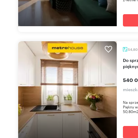
54,8
Do sprzedania przestronne mieszkanie 54,8 m² z
piękny
540 0
mieszk
Na sprze
Piękny w
50,80m2