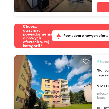
Chcesz
otrzymać
powiadomienia
Powiadom o nowych oferta
o nowych
ofertach w tej
kategorii?
40,2
Słoneczne 40,2 m² w Cieplicach Zdrój -
zapras
269 0
mieszka
lecia
REZERW