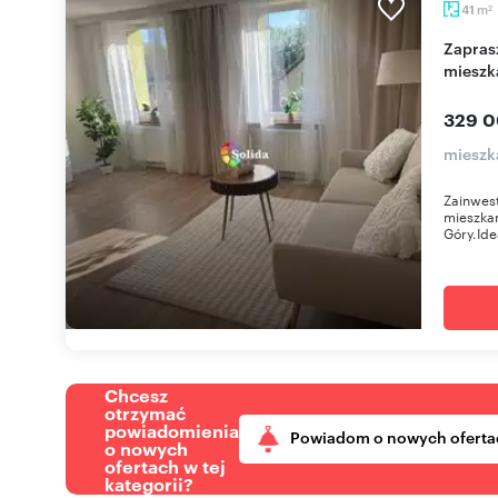
m
41
2
Zapraszam do 41 m² gotowego do zamieszkania
mieszka
329 0
mieszk
Zainwes
mieszkan
Góry.Ide
Chcesz
otrzymać
powiadomienia
Powiadom o nowych oferta
o nowych
ofertach w tej
kategorii?