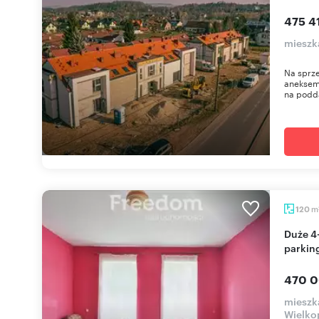
475 41
mieszk
Na sprz
aneksem
na podda
m
120
Duże 4-pokojowe mieszkanie z ogrodem i
parkin
470 0
mieszk
Wielko