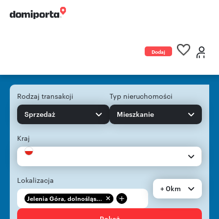
Dodaj
ogłoszenie
Rodzaj transakcji
Typ nieruchomości
Sprzedaż
Mieszkanie
Kraj
Lokalizacja
+ 0km
+
Jelenia Góra, dolnośląs...
Pokaż