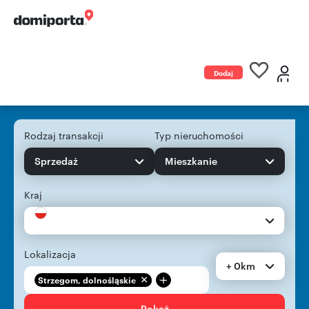
Dodaj
ogłoszenie
Rodzaj transakcji
Typ nieruchomości
Sprzedaż
Mieszkanie
Kraj
Lokalizacja
+ 0km
+
Strzegom, dolnośląskie
Pokaż