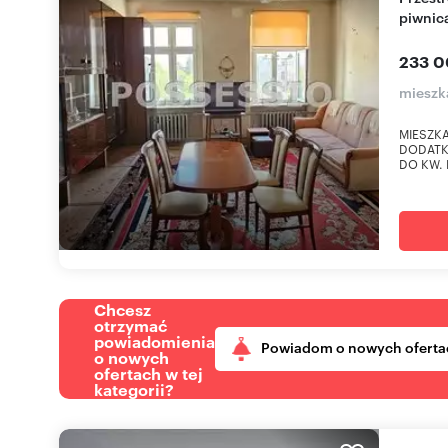
piwnic
233 0
mieszk
MIESZKA
DODATK
DO KW. P
Chcesz
otrzymać
powiadomienia
Powiadom o nowych oferta
o nowych
ofertach w tej
kategorii?