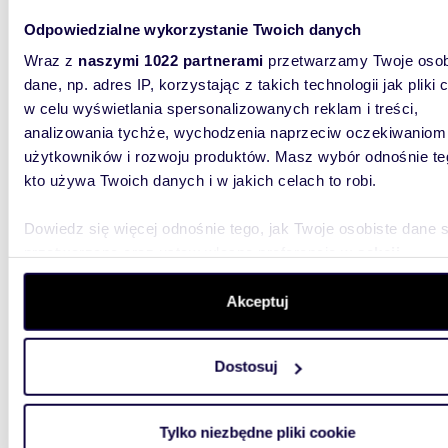
Odpowiedzialne wykorzystanie Twoich danych
m
48
2
Wraz z
naszymi 1022 partnerami
przetwarzamy Twoje osob
Zapraszam do rozkładowego mieszkania 48 m² z
balkon
dane, np. adres IP, korzystając z takich technologii jak pliki 
w celu wyświetlania spersonalizowanych reklam i treści,
288 9
analizowania tychże, wychodzenia naprzeciw oczekiwaniom
użytkowników i rozwoju produktów. Masz wybór odnośnie te
mieszk
kto używa Twoich danych i w jakich celach to robi.
ROZKŁA
DWUPOK
Dowiedz się więcej odnośnie tego, jak Twoje osobiste dane 
STRZEGO
N...
przetwarzane oraz ustaw własne preferencje w
sekcji
szczegółów
. W Deklaracji plików cookie możesz zmienić lu
wycofać swoją zgodę w dowolnej chwili.
Akceptuj
Wykorzystujemy pliki cookie do spersonalizowania treści i r
Dostosuj
aby oferować funkcje społecznościowe i analizować ruch w 
witrynie. Informacje o tym, jak korzystasz z naszej witryny,
m
35
2
udostępniamy partnerom społecznościowym, reklamowym i
Tylko niezbędne pliki cookie
Dwupokojowe mieszkanie do remontu z dużym
analitycznym. Partnerzy mogą połączyć te informacje z inn