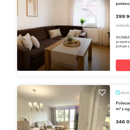
potenc
299 9
mieszk
WOMBAT 
przestro
pokoje z
49,50
Polecam nowoczesne 3-pokojowe mieszkanie 49
m² z o
346 0