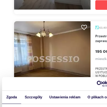
63,4
Przestronne 2-pokojowe mieszkanie do remontu
zapras
195 0
mieszk
PRZEST
USYTUO
W POBL
Zgoda
Szczegóły
Ustawienia reklam
O plikach c