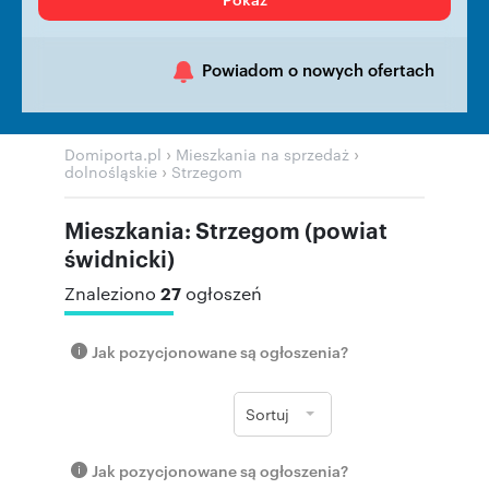
Powiadom o nowych ofertach
›
›
Domiporta.pl
Mieszkania na sprzedaż
›
dolnośląskie
Strzegom
Mieszkania: Strzegom (powiat
świdnicki)
27
Znaleziono
ogłoszeń
Jak pozycjonowane są ogłoszenia?
Sortuj
Jak pozycjonowane są ogłoszenia?