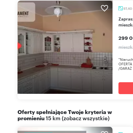
97,40
Zapraszam do obejrzenia 2-pokojowego
mieszk
299 0
mieszk
"Nieruc
OFERTA 
/GARAŻ D
Oferty spełniające Twoje kryteria w
promieniu
15 km
(
zobacz wszystkie
)