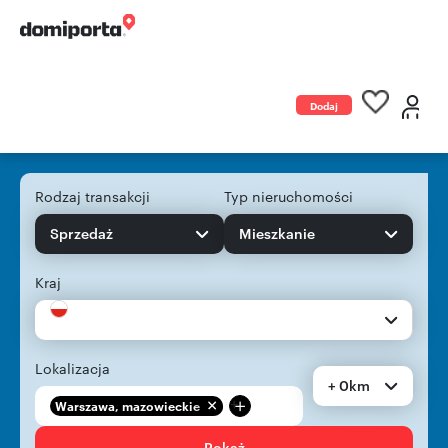
Dodaj
ogłoszenie
Rodzaj transakcji
Typ nieruchomości
Sprzedaż
Mieszkanie
Kraj
Lokalizacja
+ 0km
+
Warszawa, mazowieckie
Pokaż