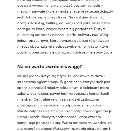
pozwala wygodnie funkcjonować bez samochodu –
metro, tramwaje i kolej miejska znacznie skracają dojazdy,
jeśli dobrze zaplanujesz trasę. Na co dzień docenisz
dostęp do usług, kultury, edukacji i rozrywki, niezależnie
od tego, w której części miasta się poruszasz. Dużym
plusem są też tereny zielone – parki, bulwary nad Wisłą i
ścieżki spacerowe, które pomagają złapać równowagę
między obowiązkami a odpoczynkiem. To miasto, które
potrafi dopasować się do różnych potrzeb i etapów życia.
Na co warto zwrócić uwagę?
Musisz jednak liczyć się z tym, że Warszawa to duża i
intensywna aglomeracja. W godzinach szczytu ruch jest
spory, a przejazd między oddalonymi dzielnicami może
zająć więcej czasu, nawet jeśli korzystasz z komunikacji
miejskiej. Centralne rejony są bardziej zatłoczone i
głośniejsze, co nie każdemu odpowiada na co dzień.
Miasto cały czas się zmienia – remonty, nowe organizacje
ruchu i przebudowy to codzienność, która czasem
komplikuje poruszanie się. Warto też mieć na uwadze, że
poszczególne części Warszawy różnią się charakterem i