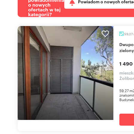
Powiadom o nowych oferta
o nowych
ofertach w tej
kategorii?
59,27
Dwupokojowy apartament z dużą loggią i
zielon
1 490
mieszka
Żolibo
59,27 m
znakomit
Budynek 