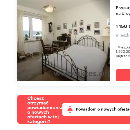
Przestronne 3-pokojowe mieszkanie z garażem
na Urs
1 150 
mieszk
| Miesz
1.260.00
piętrze w
Chcesz
otrzymać
powiadomienia
Powiadom o nowych oferta
o nowych
ofertach w tej
kategorii?