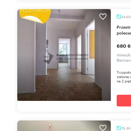
54,5
Przestronne 3 pokoje z balkonem, aranżacja
polec
680 6
mieszk
Bernar
Trzypoko
zielonej
na 2 pięt
75,30