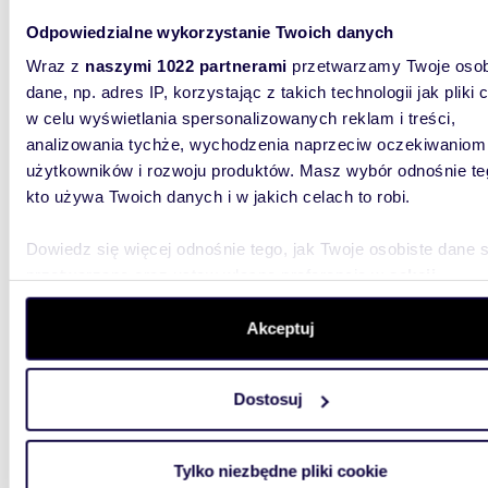
Odpowiedzialne wykorzystanie Twoich danych
Wraz z
naszymi 1022 partnerami
przetwarzamy Twoje osob
dane, np. adres IP, korzystając z takich technologii jak pliki 
m
39
2
w celu wyświetlania spersonalizowanych reklam i treści,
Przestronne 39 m² z balkonem, blisko
analizowania tychże, wychodzenia naprzeciw oczekiwaniom
komunik
użytkowników i rozwoju produktów. Masz wybór odnośnie te
kto używa Twoich danych i w jakich celach to robi.
640 0
mieszk
Dowiedz się więcej odnośnie tego, jak Twoje osobiste dane 
przetwarzane oraz ustaw własne preferencje w
sekcji
Mieszkan
szczegółów
. W Deklaracji plików cookie możesz zmienić lu
docieplo
dach.Roz
wycofać swoją zgodę w dowolnej chwili.
Akceptuj
Wykorzystujemy pliki cookie do spersonalizowania treści i r
Dostosuj
aby oferować funkcje społecznościowe i analizować ruch w 
witrynie. Informacje o tym, jak korzystasz z naszej witryny,
udostępniamy partnerom społecznościowym, reklamowym i
Tylko niezbędne pliki cookie
analitycznym. Partnerzy mogą połączyć te informacje z inn