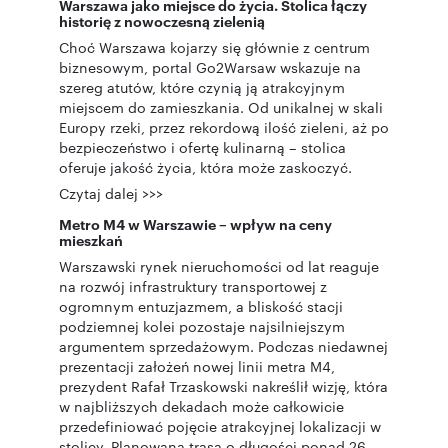
Warszawa jako miejsce do życia. Stolica łączy
historię z nowoczesną zielenią
Choć Warszawa kojarzy się głównie z centrum
biznesowym, portal Go2Warsaw wskazuje na
szereg atutów, które czynią ją atrakcyjnym
miejscem do zamieszkania. Od unikalnej w skali
Europy rzeki, przez rekordową ilość zieleni, aż po
bezpieczeństwo i ofertę kulinarną – stolica
oferuje jakość życia, która może zaskoczyć.
Czytaj dalej >>>
Metro M4 w Warszawie – wpływ na ceny
mieszkań
Warszawski rynek nieruchomości od lat reaguje
na rozwój infrastruktury transportowej z
ogromnym entuzjazmem, a bliskość stacji
podziemnej kolei pozostaje najsilniejszym
argumentem sprzedażowym. Podczas niedawnej
prezentacji założeń nowej linii metra M4,
prezydent Rafał Trzaskowski nakreślił wizję, która
w najbliższych dekadach może całkowicie
przedefiniować pojęcie atrakcyjnej lokalizacji w
stolicy. Planowana trasa o długości ponad 26