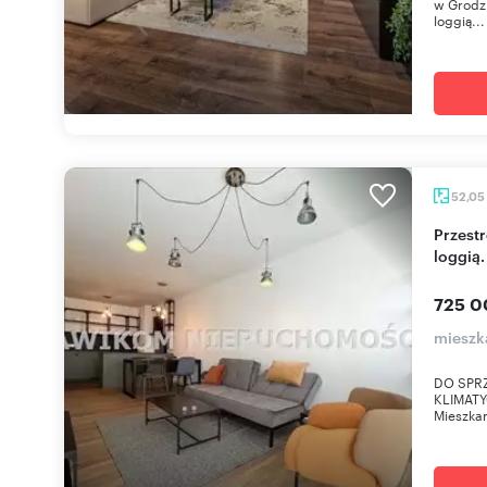
w Grodzi
loggią...
52,05
Przestronne 2-pokojowe mieszkanie z garażem i
loggią.
725 0
mieszk
DO SPRZ
KLIMATY
Mieszkan