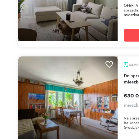
OFERTA 
sprzeda
mieszkan
64,2
Do sprzedania funkcjonalne 3-pokojowe
mieszk
630 0
mieszk
Na sprze
balkonem
Grodzisk