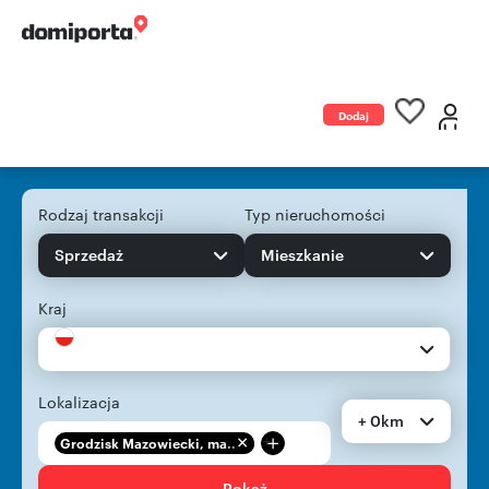
Dodaj
ogłoszenie
Rodzaj transakcji
Typ nieruchomości
Sprzedaż
Mieszkanie
Kraj
Lokalizacja
+ 0km
+
Grodzisk Mazowiecki, ma...
Pokaż