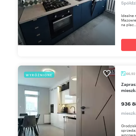
Spółdz
Idealne 
Mazowiec
na plac..
66,92
WYRÓŻNIONE
Zapraszam do komfortowego 3-pokojowego
mieszk
936 8
mieszk
Grodzisk
sprzeda
wprowad