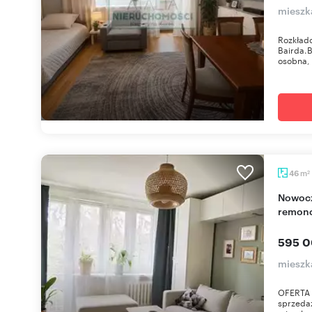
mieszk
Rozkład
Bairda.B
osobna, 
m
46
2
Nowoczesne 46 m² w Grodzisku Mazowieckim, po
remonc
595 0
mieszk
OFERTA 
sprzeda