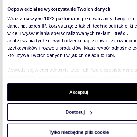
Mazow
Odpowiedzialne wykorzystanie Twoich danych
948 0
Wraz z
naszymi 1022 partnerami
przetwarzamy Twoje osob
mieszk
dane, np. adres IP, korzystając z takich technologii jak pliki 
w celu wyświetlania spersonalizowanych reklam i treści,
Lokal us
analizowania tychże, wychodzenia naprzeciw oczekiwaniom
powierzc
salon fry
użytkowników i rozwoju produktów. Masz wybór odnośnie te
kto używa Twoich danych i w jakich celach to robi.
Dowiedz się więcej odnośnie tego, jak Twoje osobiste dane 
przetwarzane oraz ustaw własne preferencje w
sekcji
szczegółów
. W Deklaracji plików cookie możesz zmienić lu
wycofać swoją zgodę w dowolnej chwili.
Akceptuj
39,50
Wykorzystujemy pliki cookie do spersonalizowania treści i r
Mieszkanie 39,5 m² z balkonem i garażem w
Dostosuj
Grodzi
aby oferować funkcje społecznościowe i analizować ruch w 
witrynie. Informacje o tym, jak korzystasz z naszej witryny,
550 0
udostępniamy partnerom społecznościowym, reklamowym i
Tylko niezbędne pliki cookie
analitycznym. Partnerzy mogą połączyć te informacje z inn
mieszka