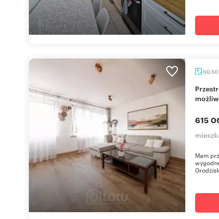
60,5
Przestronne 3-pokojowe mieszkanie z
możliwo
615 0
mieszk
Mam prz
wygodne 
Grodzisk