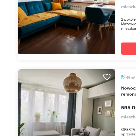
mieszk
2 pokoj
Mazowiec
mieszkan
m
46
2
Nowoczesne 3-pokojowe mieszkanie po
remonc
595 0
mieszk
OFERTA 
sprzeda