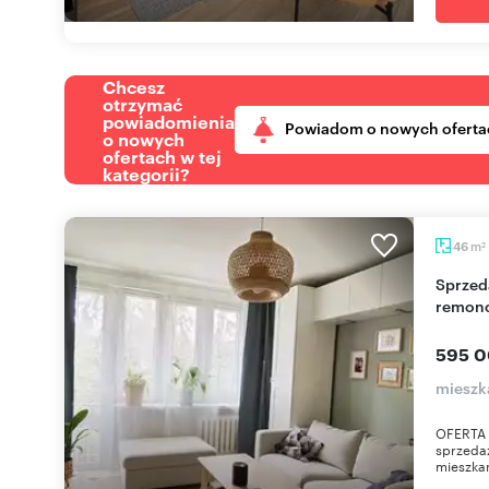
Chcesz
otrzymać
powiadomienia
Powiadom o nowych oferta
o nowych
ofertach w tej
kategorii?
m
46
2
Sprzedam komfortowe 46 m² mieszkanie po
remonc
595 0
mieszk
OFERTA 
sprzeda
mieszkan