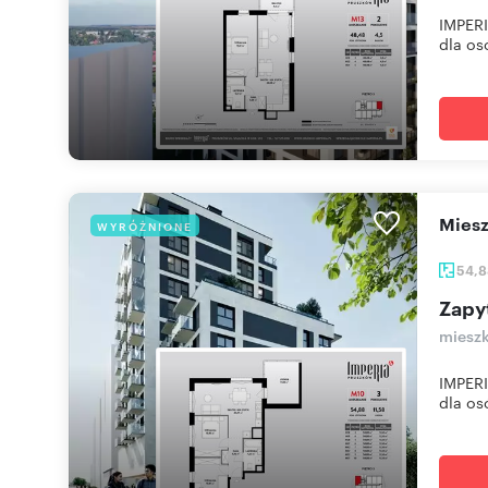
IMPERI
dla osó
mie
WYRÓŻNIONE
54,
Zapy
mieszk
IMPERI
dla osó