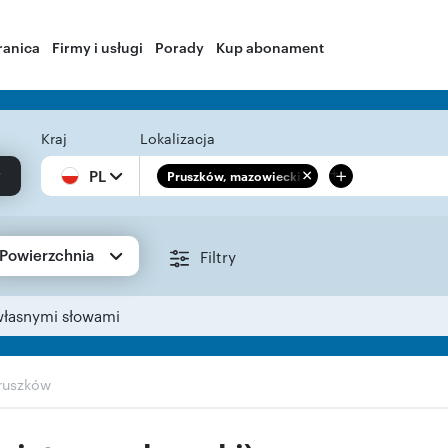
ranica
Firmy i usługi
Porady
Kup abonament
Kraj
Lokalizacja
+
PL
Pruszków, mazowieckie
Powierzchnia
Filtry
własnymi słowami
ruszków