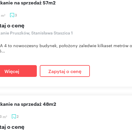
szkanie na sprzedaż 57m2
2
m
3
2
taj o cenę
anie Pruszków, Stanisława Staszica 1
A 4 to nowoczesny budynek, położony zaledwie kilkaset metrów od
...
Więcej
Zapytaj o cenę
szkanie na sprzedaż 48m2
23
m
2
2
taj o cenę