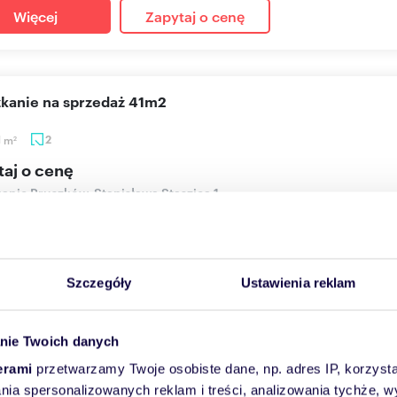
Więcej
Zapytaj o cenę
szkanie na sprzedaż 41m2
1
m
2
2
taj o cenę
anie Pruszków, Stanisława Staszica 1
A 4 to nowoczesny budynek, położony zaledwie kilkaset metrów od
...
Szczegóły
Ustawienia reklam
Więcej
Zapytaj o cenę
nie Twoich danych
erami
przetwarzamy Twoje osobiste dane, np. adres IP, korzystaj
lania spersonalizowanych reklam i treści, analizowania tychże,
szkanie na sprzedaż 48m2