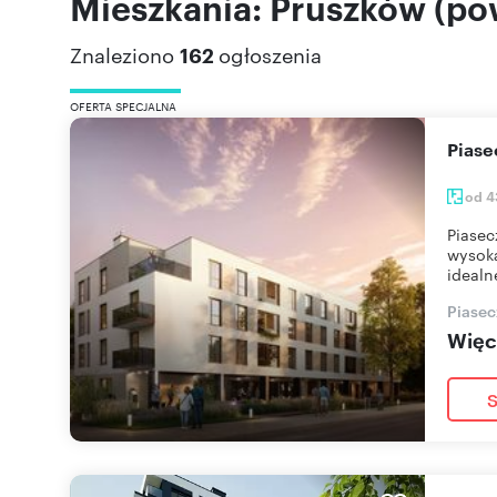
Mieszkania: Pruszków (po
Znaleziono
162
ogłoszenia
OFERTA SPECJALNA
Pias
od 4
Piasec
wysoką
idealn
Piasec
Więce
S