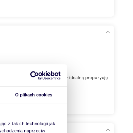
 stacji PKP Pruszków, stanowiący idealną propozycję
O plikach cookies
ąc z takich technologii jak
 wychodzenia naprzeciw