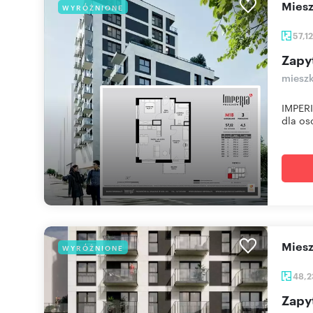
mie
WYRÓŻNIONE
57,1
Zapy
mieszk
IMPERI
dla osó
mie
WYRÓŻNIONE
48,
Zapy