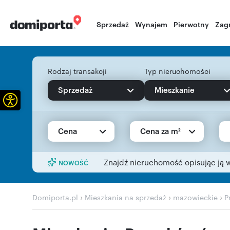
Sprzedaż
Wynajem
Pierwotny
Zag
Rodzaj transakcji
Typ nieruchomości
Sprzedaż
Mieszkanie
Otwórz pasek narzędzi
Cena
Cena za m²
Znajdź nieruchomość opisując ją 
NOWOŚĆ
›
›
›
Domiporta.pl
Mieszkania na sprzedaż
mazowieckie
P