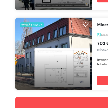
mie
WYRÓŻNIONE
54,
702 
mieszk
Inwest
lokaliz