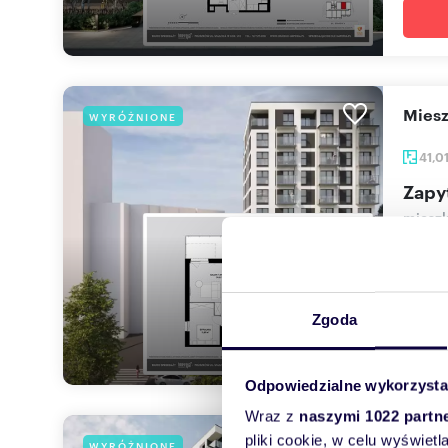
mie
WYRÓŻNIONE
41,0
Zapy
mieszk
IMPERI
dla osó
Zgoda
Odpowiedzialne wykorzysta
Wraz z
naszymi 1022 partn
pliki cookie, w celu wyświet
mie
WYRÓŻNIONE