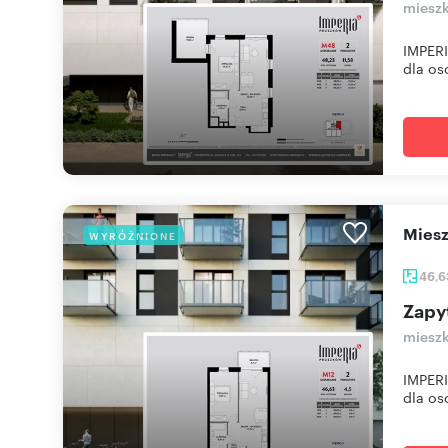
mieszk
IMPERI
dla osó
mie
WYRÓŻNIONE
46,
Zapy
mieszk
IMPERI
dla osó