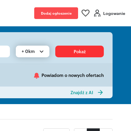
Logowanie
Dodaj ogłoszenie
+ 0km
Pokaż
Powiadom o nowych ofertach
Znajdź z AI