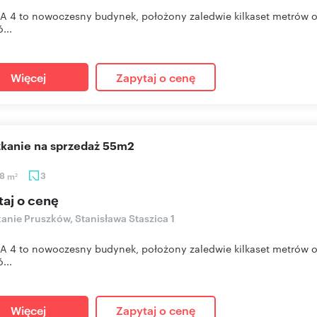
A 4 to nowoczesny budynek, położony zaledwie kilkaset metrów od
...
Więcej
Zapytaj o cenę
szkanie na sprzedaż 55m2
88
m
3
2
taj o cenę
anie Pruszków, Stanisława Staszica 1
A 4 to nowoczesny budynek, położony zaledwie kilkaset metrów od
...
Więcej
Zapytaj o cenę