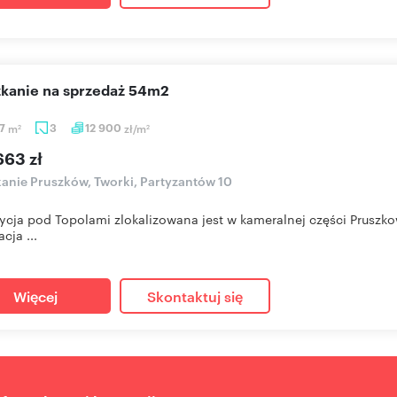
szkanie na sprzedaż 54m2
47
m
3
12 900
zł/m
2
2
663 zł
anie Pruszków, Tworki, Partyzantów 10
ycja pod Topolami zlokalizowana jest w kameralnej części Pruszko
acja ...
Więcej
Skontaktuj się