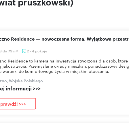
wiat pruszkowski)
eczno Residence — nowoczesna forma. Wyjątkowa przestr
3 do 79 m
2 - 4 pokoje
2
zno Residence to kameralna inwestycja stworzona dla osób, które 
 jakość życia. Przemyślane układy mieszkań, ponadczasowy desig
e warunki do komfortowego życia w miejskim otoczeniu.
zno, Wojska Polskiego
j informacji >>>
prawdź! >>>