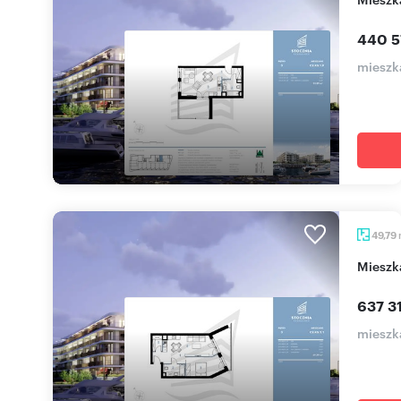
440 5
mieszka
49,79
miesz
637 31
mieszka