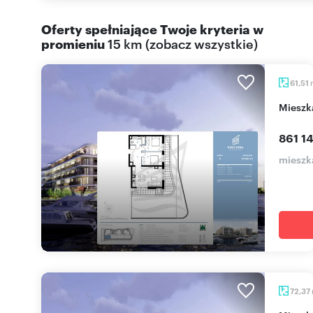
Oferty spełniające Twoje kryteria w
promieniu
15 km
(
zobacz wszystkie
)
61,51
miesz
861 14
mieszka
72,37