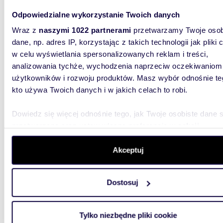
399 0
Odpowiedzialne wykorzystanie Twoich danych
mieszk
Wraz z
naszymi 1022 partnerami
przetwarzamy Twoje osob
Gaware
dane, np. adres IP, korzystając z takich technologii jak pliki 
w celu wyświetlania spersonalizowanych reklam i treści,
Sprzeda
analizowania tychże, wychodzenia naprzeciw oczekiwaniom
dogodnej
pierwsze
użytkowników i rozwoju produktów. Masz wybór odnośnie te
kto używa Twoich danych i w jakich celach to robi.
Dowiedz się więcej odnośnie tego, jak Twoje osobiste dane 
przetwarzane oraz ustaw własne preferencje w
sekcji
szczegółów
. W Deklaracji plików cookie możesz zmienić lu
wycofać swoją zgodę w dowolnej chwili.
Akceptuj
m
24
2
Do sprzedania kawalerka z balkonem i oddzielną
Wykorzystujemy pliki cookie do spersonalizowania treści i r
kuchni
Dostosuj
aby oferować funkcje społecznościowe i analizować ruch w 
witrynie. Informacje o tym, jak korzystasz z naszej witryny,
235 0
udostępniamy partnerom społecznościowym, reklamowym i
Tylko niezbędne pliki cookie
mieszk
analitycznym. Partnerzy mogą połączyć te informacje z inn