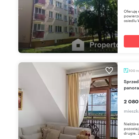
Oferuję 
powierzc
osiedlu W
m
100
Sprzedam dwupoziomowe 100 m² apartament z
panora
2 080
mieszk
Niektóre
pozostaj
drugie. 