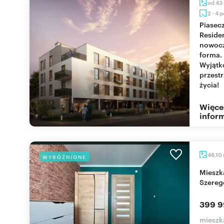
od 43
2 - 4 
Piaseczno
Reside
nowoc
forma.
Wyjąt
przest
życia!
Więce
inform
48,10
WYRÓŻNIONE
Mieszkanie 48 m² z klimatyzacją (Płock, Szarych
Szereg
399 9
mieszk