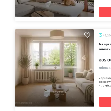
48,2
Na sprzedaż funkcjonalne 3-pokojowe
mieszk
385 0
mieszka
Zaprasza
pokojow
4. piętrz