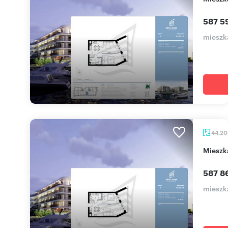
587 5
mieszka
44,2
miesz
587 8
mieszka