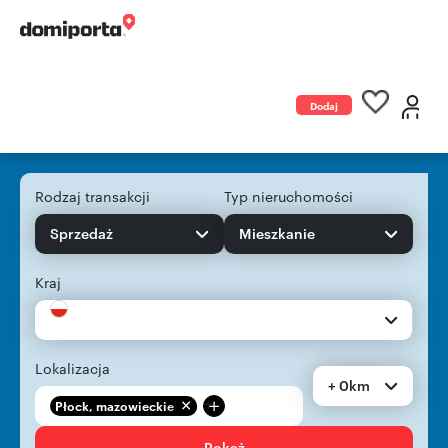
Dodaj
ogłoszenie
Rodzaj transakcji
Typ nieruchomości
Sprzedaż
Mieszkanie
Kraj
Lokalizacja
+ 0km
+
Płock, mazowieckie
Pokaż