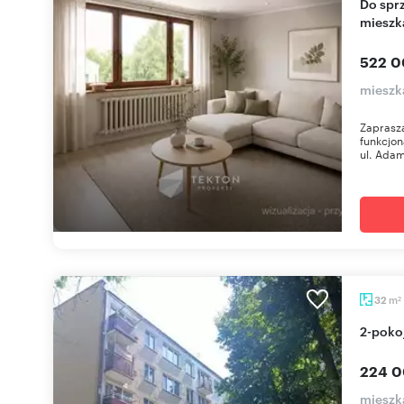
Do sprzedania funkcjonalne 3-pokojowe
mieszk
522 0
mieszk
Zaprasza
funkcjon
ul. Adam
m
32
2
2-pok
224 0
mieszk