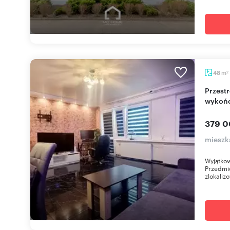
m
48
2
Przestronne 48m² po remoncie, stylowe
wykońc
379 0
mieszk
Wyjątkow
Przedmi
zlokaliz