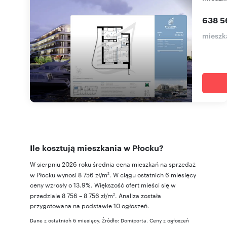
638 5
mieszka
Ile kosztują mieszkania w Płocku?
W sierpniu 2026 roku średnia cena mieszkań na sprzedaż
w Płocku wynosi 8 756 zł/m
. W ciągu ostatnich 6 miesięcy
2
ceny wzrosły o 13.9%. Większość ofert mieści się w
przedziale 8 756 – 8 756 zł/m
. Analiza została
2
przygotowana na podstawie 10 ogłoszeń.
Dane z ostatnich 6 miesięcy. Źródło: Domiporta. Ceny z ogłoszeń