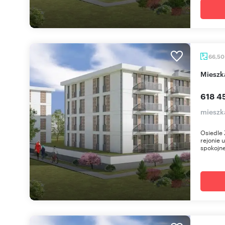
66,5
miesz
618 4
mieszk
Osiedle 
rejonie 
spokojne