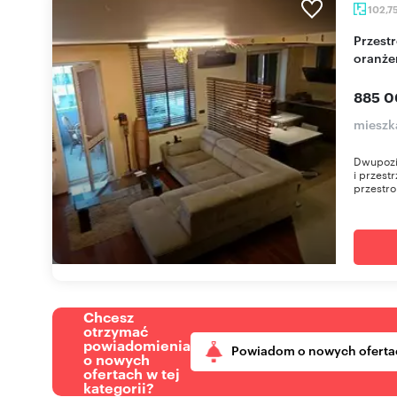
102,7
Przestronne dwupoziomowe mieszkanie z
oranże
885 0
mieszk
Dwupozi
i przes
przestro
Chcesz
otrzymać
powiadomienia
Powiadom o nowych oferta
o nowych
ofertach w tej
kategorii?