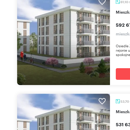
61,10
miesz
592 6
mieszk
Osiedle 
rejonie 
spokojne
53,70
miesz
531 63