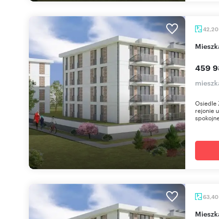
42,2
miesz
459 9
mieszk
Osiedle 
rejonie 
spokojne
63,4
miesz