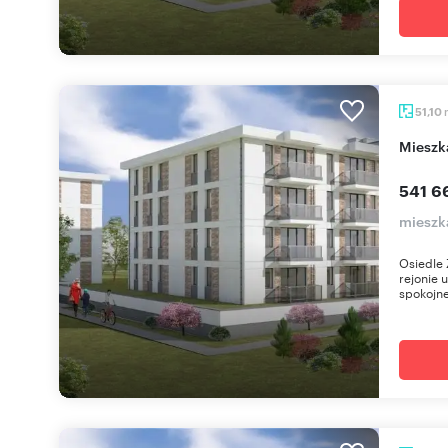
51,10
miesz
541 6
mieszk
Osiedle 
rejonie 
spokojne