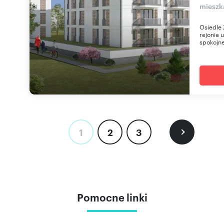
mieszk
Osiedle 
rejonie 
spokojne
1
2
3
Pomocne linki