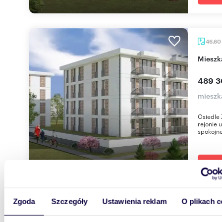
46,60
miesz
489 3
mieszk
Osiedle 
rejonie 
spokojne
Zgoda
Szczegóły
Ustawienia reklam
O plikach c
42,9