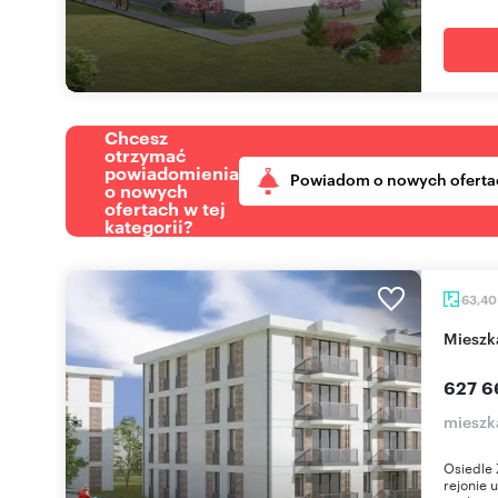
Chcesz
otrzymać
powiadomienia
Powiadom o nowych oferta
o nowych
ofertach w tej
kategorii?
63,4
miesz
627 6
mieszk
Osiedle 
rejonie 