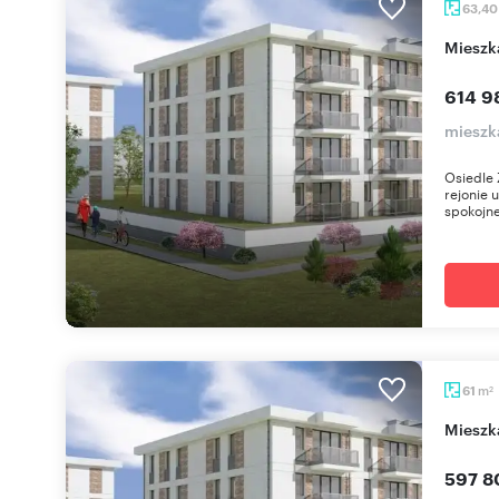
63,4
miesz
614 9
mieszk
Osiedle 
rejonie 
spokojne
m
61
2
miesz
597 8