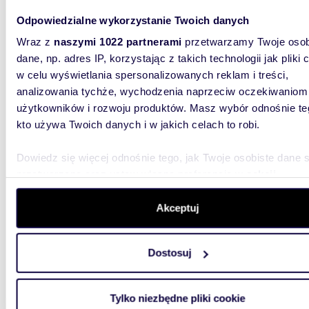
miesz
Odpowiedzialne wykorzystanie Twoich danych
454 7
Wraz z
naszymi 1022 partnerami
przetwarzamy Twoje osob
dane, np. adres IP, korzystając z takich technologii jak pliki 
mieszk
w celu wyświetlania spersonalizowanych reklam i treści,
Osiedle 
analizowania tychże, wychodzenia naprzeciw oczekiwaniom
rejonie 
użytkowników i rozwoju produktów. Masz wybór odnośnie te
spokojne
kto używa Twoich danych i w jakich celach to robi.
Dowiedz się więcej odnośnie tego, jak Twoje osobiste dane 
przetwarzane oraz ustaw własne preferencje w
sekcji
szczegółów
. W Deklaracji plików cookie możesz zmienić lu
wycofać swoją zgodę w dowolnej chwili.
Akceptuj
52,2
Wykorzystujemy pliki cookie do spersonalizowania treści i r
miesz
Dostosuj
aby oferować funkcje społecznościowe i analizować ruch w 
witrynie. Informacje o tym, jak korzystasz z naszej witryny,
553 3
udostępniamy partnerom społecznościowym, reklamowym i
mieszk
Tylko niezbędne pliki cookie
analitycznym. Partnerzy mogą połączyć te informacje z inn