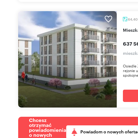
64,4
miesz
637 5
mieszk
Osiedle 
rejonie 
spokojne
Chcesz
otrzymać
powiadomienia
Powiadom o nowych oferta
o nowych