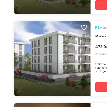
44,2
miesz
472 9
mieszk
Osiedle 
rejonie 
spokojne