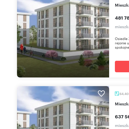
miesz
481 78
mieszk
Osiedle 
rejonie 
spokojne
64,4
miesz
637 5
mieszk