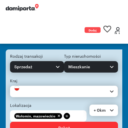
Dodaj
ogłoszenie
Rodzaj transakcji
Typ nieruchomości
Sprzedaż
Mieszkanie
Kraj
Lokalizacja
+ 0km
+
Wołomin, mazowieckie
Pokaż