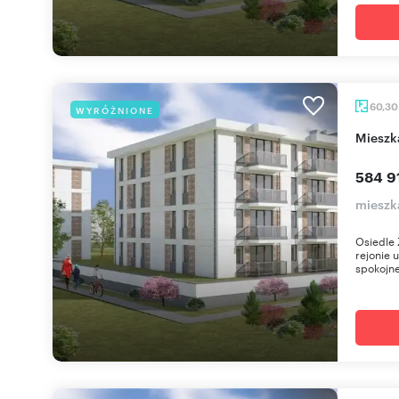
60,3
WYRÓŻNIONE
miesz
584 9
mieszk
Osiedle 
rejonie 
spokojne