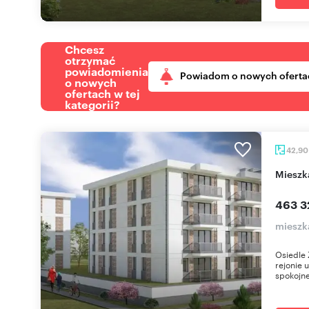
Chcesz
otrzymać
powiadomienia
Powiadom o nowych oferta
o nowych
ofertach w tej
kategorii?
42,9
miesz
463 3
mieszk
Osiedle 
rejonie 
spokojne