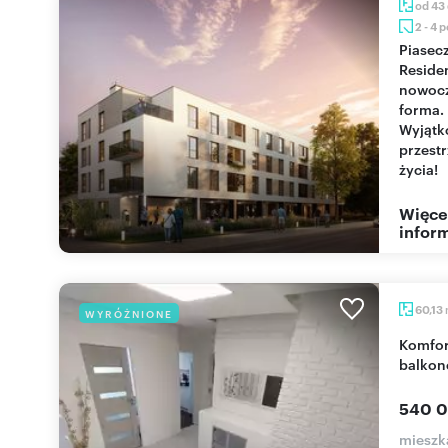
od 43
2 - 4 
Piaseczno
Reside
nowoc
forma.
Wyjąt
przest
życia!
Więce
inform
60,13
WYRÓŻNIONE
Komfortowe 3-pokojowe mieszkanie z dużym
balkon
540 0
mieszk