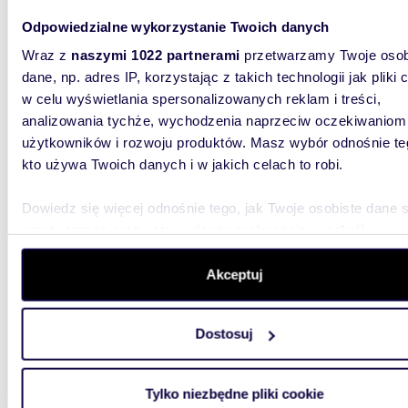
Odpowiedzialne wykorzystanie Twoich danych
Wraz z
naszymi 1022 partnerami
przetwarzamy Twoje osob
dane, np. adres IP, korzystając z takich technologii jak pliki 
w celu wyświetlania spersonalizowanych reklam i treści,
116,2
analizowania tychże, wychodzenia naprzeciw oczekiwaniom
użytkowników i rozwoju produktów. Masz wybór odnośnie te
Radzymin - 116 m² bezczynszowe 4 pokoje z
podda
kto używa Twoich danych i w jakich celach to robi.
589 0
Dowiedz się więcej odnośnie tego, jak Twoje osobiste dane 
przetwarzane oraz ustaw własne preferencje w
sekcji
mieszk
szczegółów
. W Deklaracji plików cookie możesz zmienić lu
Zaprasz
wycofać swoją zgodę w dowolnej chwili.
Akceptuj
wcześnie
Gródki –
Wykorzystujemy pliki cookie do spersonalizowania treści i r
Dostosuj
aby oferować funkcje społecznościowe i analizować ruch w 
witrynie. Informacje o tym, jak korzystasz z naszej witryny,
udostępniamy partnerom społecznościowym, reklamowym i
Tylko niezbędne pliki cookie
analitycznym. Partnerzy mogą połączyć te informacje z inn