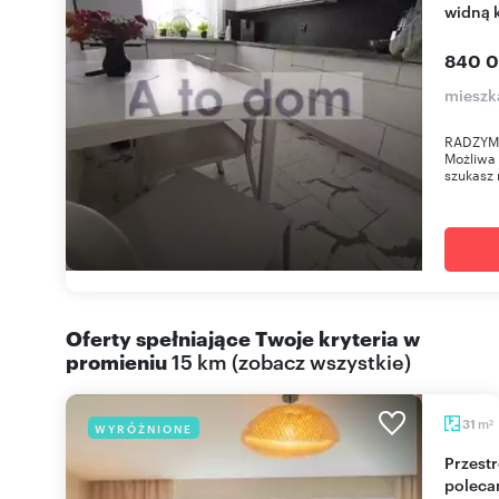
widną 
840 0
mieszk
RADZYMIN
Możliwa 
szukasz 
Oferty spełniające Twoje kryteria w
promieniu
15 km
(
zobacz wszystkie
)
m
31
WYRÓŻNIONE
2
Przestronne 31 m² po remoncie z balkonem
polec