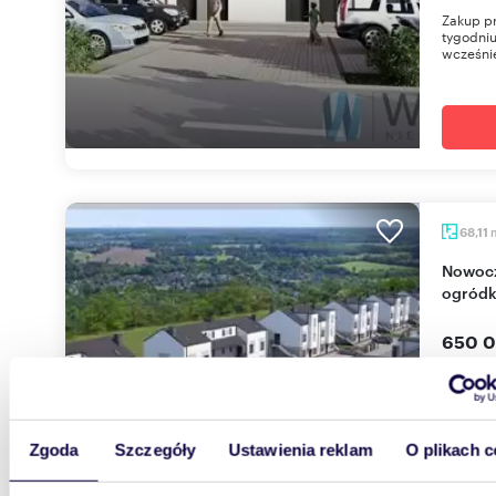
Zakup pr
tygodniu
wcześni
68,11
Nowoczesne 3-pokojowe mieszkanie z
ogródk
650 0
mieszk
0% - kupu
prowadzo
Zgoda
Szczegóły
Ustawienia reklam
O plikach c
cena mo