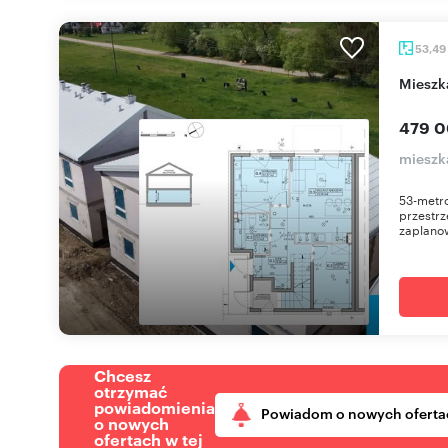
53,49
miesz
479 0
mieszk
53-metro
przestrz
zaplano
Chcesz
otrzymać
powiadomienia
Powiadom o nowych oferta
o nowych
ofertach w tej