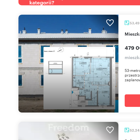
kategorii?
53,49
miesz
479 0
mieszk
53-metro
przestrz
zaplano
52,24