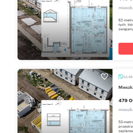
mieszk
62-metro
tych, kt
związany
53,49
miesz
479 0
mieszk
53-metro
przestrz
zaplano