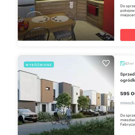
Do sprze
pokojow
miejsce
m
67
WYRÓŻNIONE
2
Sprzedam nowoczesne 3-pokojowe mieszkanie z
ogródk
595 0
mieszka
Do sprze
mieszkan
Fabryczn