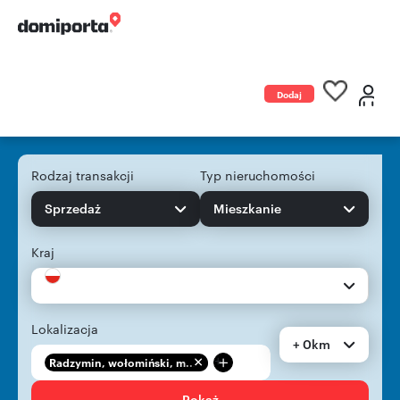
Dodaj
ogłoszenie
Rodzaj transakcji
Typ nieruchomości
Sprzedaż
Mieszkanie
Kraj
Lokalizacja
+ 0km
+
Radzymin, wołomiński, m...
Pokaż