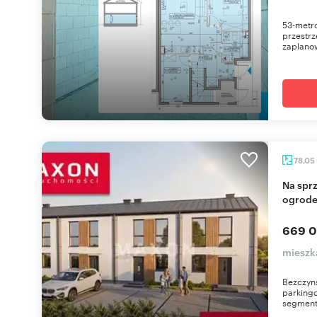
53-metro
przestrz
zaplano
78,05
Na sprzedaż przestronny segment 78 m² z
ogrode
669 0
mieszka
Bezczyn
parking
segmenty