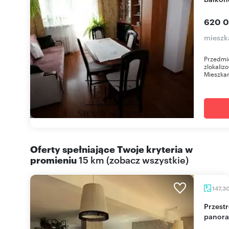
620 0
mieszk
Przedmio
zlokali
Mieszkani
Oferty spełniające Twoje kryteria w
promieniu
15 km
(
zobacz wszystkie
)
147,3
Przestronny 5-pokojowy apartament 147 m² z
panora