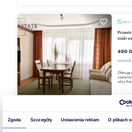
m
48
2
Przestronne 3-pokojowe mieszkanie w Otwocku,
niski 
490 0
mieszk
Oferuję 
czwartym
ulicy Ka
Zgoda
Szczegóły
Ustawienia reklam
O plikach c
55,85