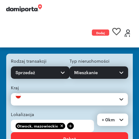
Dodaj
ogłoszenie
Rodzaj transakcji
Typ nieruchomości
Sprzedaż
Mieszkanie
Kraj
Lokalizacja
+ 0km
+
Otwock, mazowieckie
Pokaż