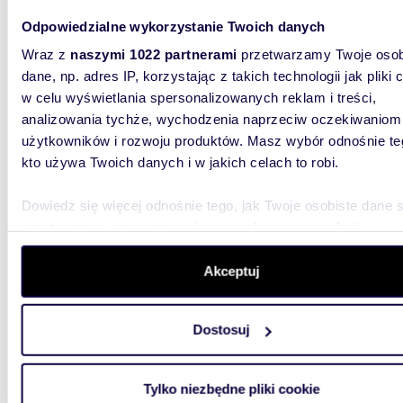
3-pokoje na ostatnim piętrze z możliwością
Odpowiedzialne wykorzystanie Twoich danych
aranża
Wraz z
naszymi 1022 partnerami
przetwarzamy Twoje osob
dane, np. adres IP, korzystając z takich technologii jak pliki 
565 0
w celu wyświetlania spersonalizowanych reklam i treści,
mieszk
analizowania tychże, wychodzenia naprzeciw oczekiwaniom
użytkowników i rozwoju produktów. Masz wybór odnośnie te
3 pokoje
pokojowe
kto używa Twoich danych i w jakich celach to robi.
części O
Dowiedz się więcej odnośnie tego, jak Twoje osobiste dane 
przetwarzane oraz ustaw własne preferencje w
sekcji
szczegółów
. W Deklaracji plików cookie możesz zmienić lu
wycofać swoją zgodę w dowolnej chwili.
Akceptuj
Wykorzystujemy pliki cookie do spersonalizowania treści i r
m
39
2
Dostosuj
aby oferować funkcje społecznościowe i analizować ruch w 
Funkcjonalne 39 m² po remoncie w Otwocku -
witrynie. Informacje o tym, jak korzystasz z naszej witryny,
zapras
udostępniamy partnerom społecznościowym, reklamowym i
Tylko niezbędne pliki cookie
analitycznym. Partnerzy mogą połączyć te informacje z inn