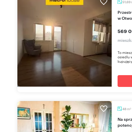
51,69
Przestronne 2-pokojowe mieszkanie z balkonem
w Otwo
569 0
mieszk
To mies
osiedlu 
kupujący
m
48
2
Na sprzedaż przestronne mieszkanie 48 m² z
potenc