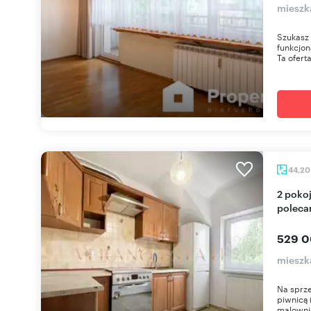
mieszk
Szukasz 
funkcjon
Ta ofert
44,2
2 pokoje z dużą piwnicą i widokiem na zieleń
polec
529 0
mieszk
Na sprze
piwnicą 
malownic