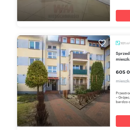
m
101
Sprzedam przestronne dwupoziomowe
mieszk
605 0
mieszk
Przestro
– Grójec
bardzo d