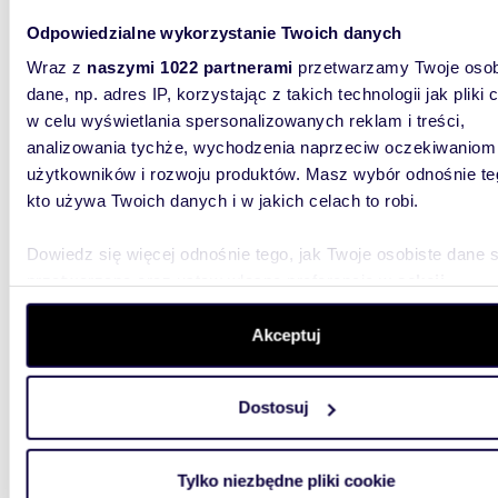
balkon
Odpowiedzialne wykorzystanie Twoich danych
420 0
Wraz z
naszymi 1022 partnerami
przetwarzamy Twoje osob
dane, np. adres IP, korzystając z takich technologii jak pliki 
mieszk
w celu wyświetlania spersonalizowanych reklam i treści,
DWA PO
analizowania tychże, wychodzenia naprzeciw oczekiwaniom
ZARAZNa
użytkowników i rozwoju produktów. Masz wybór odnośnie te
kuchenny
kto używa Twoich danych i w jakich celach to robi.
Dowiedz się więcej odnośnie tego, jak Twoje osobiste dane 
przetwarzane oraz ustaw własne preferencje w
sekcji
szczegółów
. W Deklaracji plików cookie możesz zmienić lu
wycofać swoją zgodę w dowolnej chwili.
Akceptuj
m
62
2
Wykorzystujemy pliki cookie do spersonalizowania treści i r
Przestronne 2-pokojowe mieszkanie z balkonem i
Dostosuj
aby oferować funkcje społecznościowe i analizować ruch w 
garaż
witrynie. Informacje o tym, jak korzystasz z naszej witryny,
udostępniamy partnerom społecznościowym, reklamowym i
527 0
Tylko niezbędne pliki cookie
analitycznym. Partnerzy mogą połączyć te informacje z inn