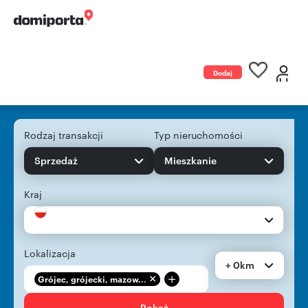
Dodaj
ogłoszenie
Rodzaj transakcji
Typ nieruchomości
Sprzedaż
Mieszkanie
Kraj
Lokalizacja
+ 0km
+
Grójec, grójecki, mazow...
Pokaż