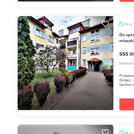
m
75
2
Do sprzedania przestronne dwupoziomowe
mieszk
555 0
mieszk
Przestro
Grójec, 
bardzo d
m
46
2