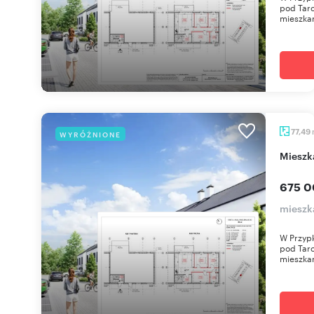
pod Tar
mieszkan
77,49
WYRÓŻNIONE
miesz
675 0
mieszka
W Przypk
pod Tar
mieszkan