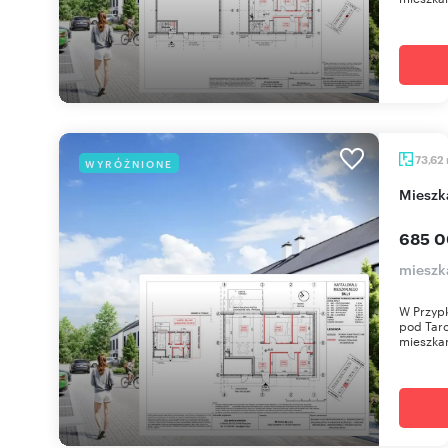
73,62
WYRÓŻNIONE
miesz
685 0
mieszka
W Przypk
pod Tar
mieszkan