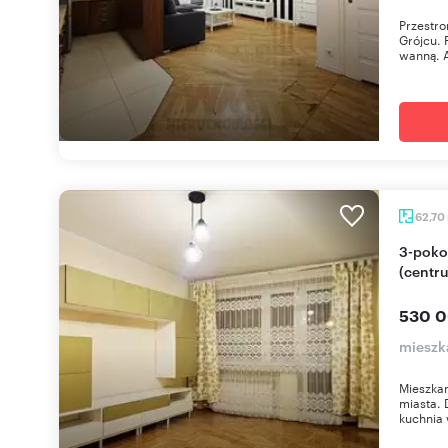
Przestro
Grójcu. 
wanną. A
62,70
3-pokojowe mieszkanie z balkonem i piwnicą
(centr
530 0
mieszk
Mieszkan
miasta. 
kuchnia 