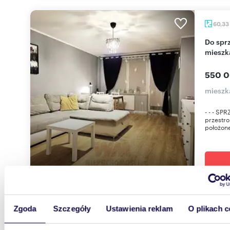
60,33
Do sprzedania przestronne 2-pokojowe
mieszk
550 0
mieszk
- - - SP
przestro
położone
Zgoda
Szczegóły
Ustawienia reklam
O plikach c
m
42
2
Do sprzedania 2-pokojowe mieszkanie z