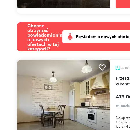
Chcesz
otrzymać
powiadomienia
Powiadom o nowych oferta
o nowych
ofertach w tej
kategorii?
m
65
2
Przestronne 2 pokoje z klimatyzacją i pom. gosp.
w cent
475 0
mieszk
Na sprz
Grójca. 
łazienki z