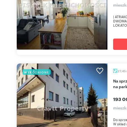
mieszk
| ATRA
DWOMA 
LOKATOR
27,45
WYRÓŻNIONE
Na sprzedaż mieszkanie do remontu z widokiem
na par
193 0
mieszk
Do sprz
W skład 