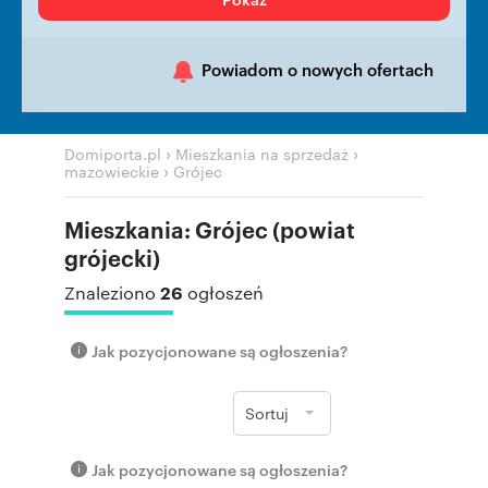
Powiadom o nowych ofertach
›
›
Domiporta.pl
Mieszkania na sprzedaż
›
mazowieckie
Grójec
Mieszkania: Grójec (powiat
grójecki)
26
Znaleziono
ogłoszeń
Jak pozycjonowane są ogłoszenia?
Sortuj
Jak pozycjonowane są ogłoszenia?