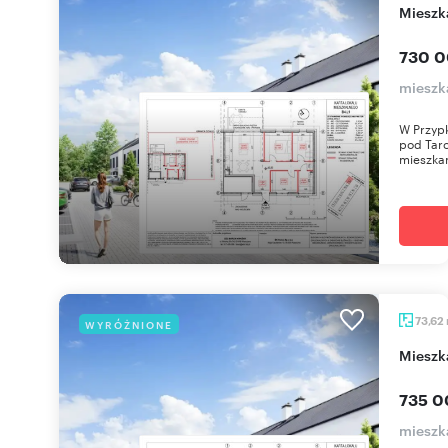
miesz
730 0
mieszka
W Przypk
pod Tar
mieszkan
73,62
WYRÓŻNIONE
miesz
735 0
mieszka