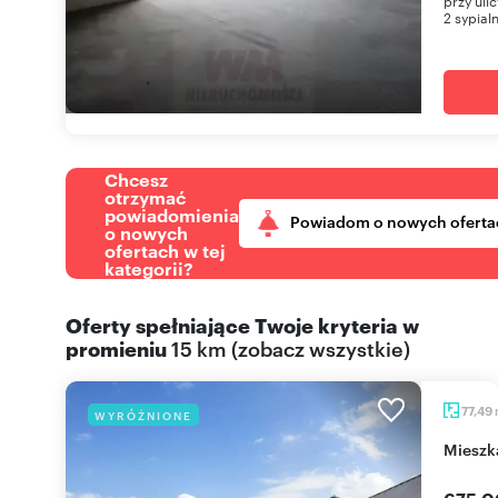
przy uli
2 sypialn
Chcesz
otrzymać
powiadomienia
Powiadom o nowych oferta
o nowych
ofertach w tej
kategorii?
Oferty spełniające Twoje kryteria w
promieniu
15 km
(
zobacz wszystkie
)
77,49
WYRÓŻNIONE
miesz