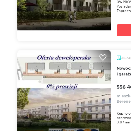
0% PROW
Posiadam
Zaprasz
36,73
Nowoczesne 2-pokojowe mieszkanie z balkonem
i gara
556 4
mieszk
Berens
Kupno od
czerwiec
3,97 mm