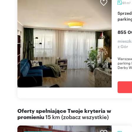
m
61
2
Sprzedam 3-pokojowe mieszkanie z balkonem i
parkin
855 0
mieszk
z Gór
Warszawa
parking
Derby W
Oferty spełniające Twoje kryteria w
promieniu
15 km
(
zobacz wszystkie
)