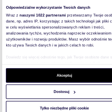
Berens
Odpowiedzialne wykorzystanie Twoich danych
Kupno od
Wraz z
naszymi 1022 partnerami
przetwarzamy Twoje osob
czerwiec
3,91 mmo
dane, np. adres IP, korzystając z takich technologii jak pliki 
w celu wyświetlania spersonalizowanych reklam i treści,
analizowania tychże, wychodzenia naprzeciw oczekiwaniom
użytkowników i rozwoju produktów. Masz wybór odnośnie te
kto używa Twoich danych i w jakich celach to robi.
Dowiedz się więcej odnośnie tego, jak Twoje osobiste dane 
36,73
przetwarzane oraz ustaw własne preferencje w
sekcji
Na sprzedaż nowoczesne 2-pokojowe mieszkanie
szczegółów
. W Deklaracji plików cookie możesz zmienić lu
z balk
wycofać swoją zgodę w dowolnej chwili.
Akceptuj
556 4
Wykorzystujemy pliki cookie do spersonalizowania treści i r
Dostosuj
mieszk
aby oferować funkcje społecznościowe i analizować ruch w 
Berens
witrynie. Informacje o tym, jak korzystasz z naszej witryny,
udostępniamy partnerom społecznościowym, reklamowym i
Kupno od
Tylko niezbędne pliki cookie
czerwiec
analitycznym. Partnerzy mogą połączyć te informacje z inn