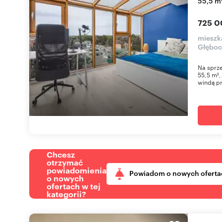
55,5 m²
725 0
mieszk
Głęboc
Na sprze
55,5 m²,
windą prz
Chcesz
otrzymać
powiadomienia
Powiadom o nowych oferta
o nowych
ofertach w tej
kategorii?