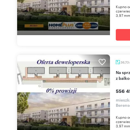
Kupno od
czerwiec
3,97 mm
36,73
Na sprzedaż nowoczesne 2-pokojowe mieszkanie
z balk
556 4
mieszk
Berens
Kupno od
czerwiec
3,97 mm