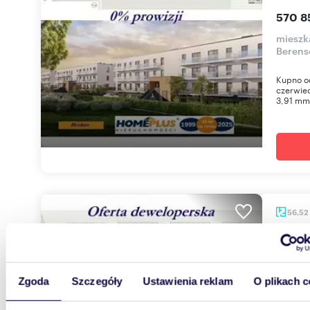
570 8
mieszk
Berens
Kupno od
czerwiec
3,91 mmo
56,52
Sprzedam nowoczesne 4-pokojowe mieszkanie z
balkon
816 71
Zgoda
Szczegóły
Ustawienia reklam
O plikach c
mieszk