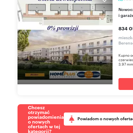
Nowoczesne 4-pokojowe mieszkanie z balkonem
i gara
834 0
mieszk
Berens
Kupno od
czerwiec
3,97 mm
Chcesz
otrzymać
powiadomienia
Powiadom o nowych oferta
o nowych
ofertach w tej
kategorii?