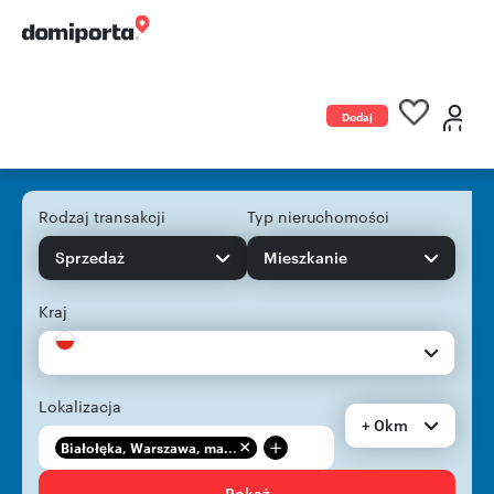
Dodaj
ogłoszenie
Rodzaj transakcji
Typ nieruchomości
Sprzedaż
Mieszkanie
Kraj
Lokalizacja
+ 0km
+
Białołęka, Warszawa, ma...
Pokaż