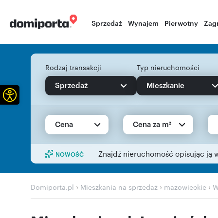
Sprzedaż
Wynajem
Pierwotny
Zag
Rodzaj transakcji
Typ nieruchomości
Sprzedaż
Mieszkanie
Otwórz pasek narzędzi
Cena
Cena za m²
Znajdź nieruchomość opisując ją 
NOWOŚĆ
›
›
›
Domiporta.pl
Mieszkania na sprzedaż
mazowieckie
W