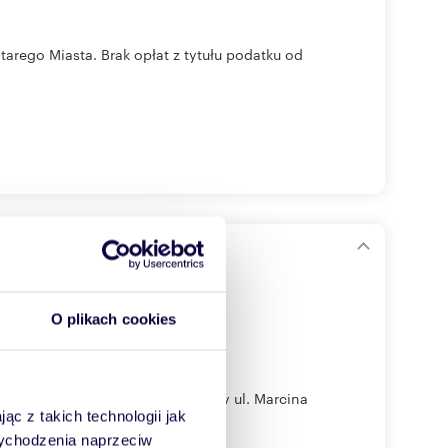
arego Miasta. Brak opłat z tytułu podatku od
ji)
O plikach cookies
się na 19 piętrze w budynku przy ul. Marcina
ąc z takich technologii jak
 wychodzenia naprzeciw