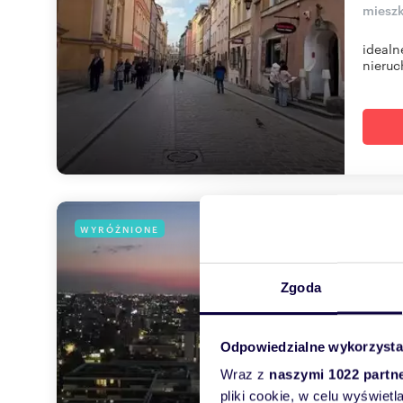
mieszk
idealn
nieruc
2-po
WYRÓŻNIONE
46,
Zgoda
1 137
mieszk
Odpowiedzialne wykorzysta
Sprzed
Kasprz
Wraz z
naszymi 1022 partn
pliki cookie, w celu wyświet