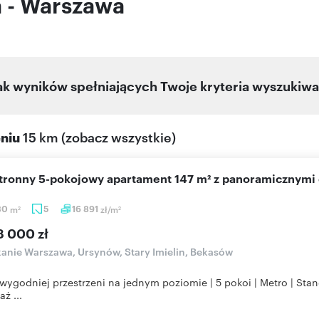
a - Warszawa
ak wyników spełniających Twoje kryteria wyszukiwa
eniu
15 km
(
zobacz wszystkie
)
stronny 5-pokojowy apartament 147 m² z panoramicznymi
30
m
5
16 891
zł/m
2
2
8 000 zł
anie Warszawa, Ursynów, Stary Imielin, Bekasów
wygodniej przestrzeni na jednym poziomie | 5 pokoi | Metro | St
ż ...