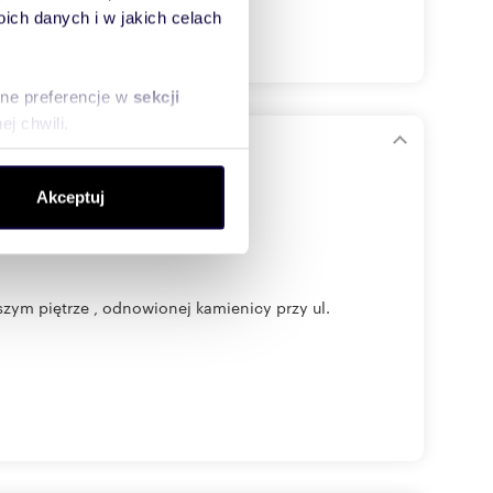
ch danych i w jakich celach
sne preferencje w
sekcji
j chwili.
kamienicy
ołecznościowe i analizować
Akceptuj
artnerom społecznościowym,
anymi od Ciebie lub
ym piętrze , odnowionej kamienicy przy ul.