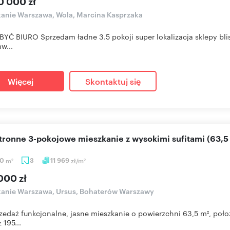
0 000 zł
anie Warszawa, Wola, Marcina Kasprzaka
YĆ BIURO Sprzedam ładne 3.5 pokoji super lokalizacja sklepy bl
w...
Więcej
Skontaktuj się
stronne 3-pokojowe mieszkanie z wysokimi sufitami (63,5
50
m
3
11 969
zł/m
2
2
000 zł
anie Warszawa, Ursus, Bohaterów Warszawy
zedaż funkcjonalne, jasne mieszkanie o powierzchni 63,5 m², po
 195...