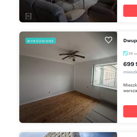
Dwu
WYRÓŻNIONE
36
699 
mieszk
Mieszk
warsza