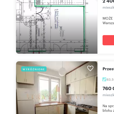
2 40
mieszk
MOŻE B
Warsza
Prze
WYRÓŻNIONE
63,
760 
mieszk
Na spr
bloku z