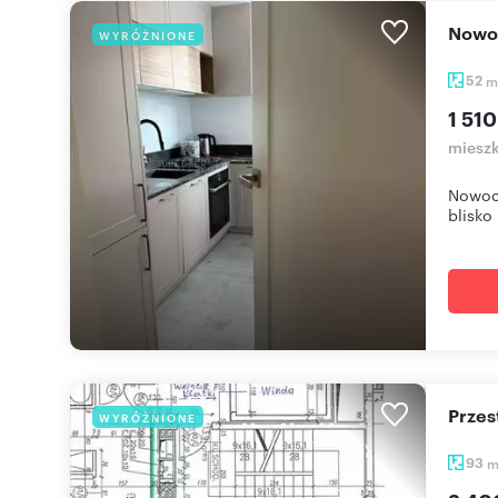
Now
WYRÓŻNIONE
52
m
1 510
mieszk
Nowocz
blisko 
Prze
WYRÓŻNIONE
93