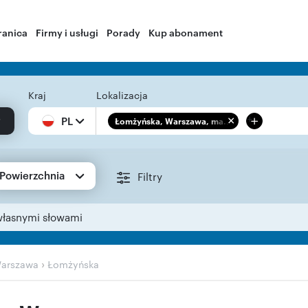
ranica
Firmy i usługi
Porady
Kup abonament
Kraj
Lokalizacja
+
PL
Łomżyńska, Warszawa, ma...
Powierzchnia
Filtry
własnymi słowami
›
arszawa
Łomżyńska