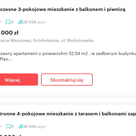
oczesne 3-pokojowe mieszkanie z balkonem i piwnicą
3
29 038
zł/m
2
2
 000 zł
anie Warszawa, Śródmieście, ul. Mokotowska
esny apartament o powierzchni 52,54 m2 , w zadbanym budynku z l
Plac...
Więcej
Skontaktuj się
stronne 4-pokojowe mieszkanie z tarasem i balkonami za
m
4
25 806
zł/m
2
2