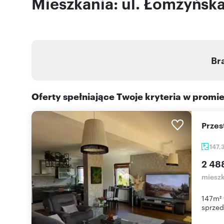
Mieszkania: ul. Łomżyńsk
Br
Oferty spełniające Twoje kryteria w promi
Prze
147,
2 48
mieszk
147m² 
sprzeda