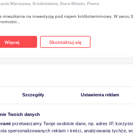
anie Warszawa, Śródmieście, Stare Miasto, Piwna
e mieszkanie na inwestycję pod najem krótkoterminowy. W sercu St
homości...
Więcej
Skontaktuj się
kojowe mieszkanie 46 m² na Woli (widok, blisko komunikac
03
m
2
24 701
zł/m
2
2
Szczegóły
Ustawienia reklam
 000 zł
anie Warszawa, Wola, Bliska Wola, marcina kasprzaka
nie Twoich danych
am bezpośrednio 2-pokojowe mieszkanie o pow. 46 m², znajdujące 
aka na w...
erami
przetwarzamy Twoje osobiste dane, np. adres IP, korzystaj
lania spersonalizowanych reklam i treści, analizowania tychże,