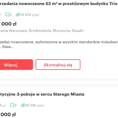
sprzedania nowoczesne 53 m² w prestiżowym budynku Trio
m
2
24 434
zł/m
2
2
 000 zł
anie Warszawa, Śródmieście, Muranów, Stawki
zedaż nowoczesne, wykończone w wysokim standardzie mieszkani
. Staw...
Więcej
Skontaktuj się
stycyjne 3-pokoje w sercu Starego Miasta
84
m
3
20 228
zł/m
2
2
 000 zł