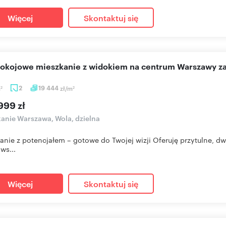
Więcej
Skontaktuj się
pokojowe mieszkanie z widokiem na centrum Warszawy z
m
2
19 444
zł/m
2
2
999 zł
anie Warszawa, Wola, dzielna
anie z potencjałem – gotowe do Twojej wizji Oferuję przytulne, 
ws...
Więcej
Skontaktuj się