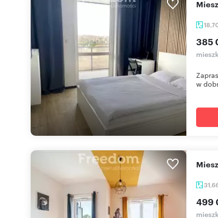
Mie
18,7
385 
mieszk
Zapras
w dobre
Mie
31,6
499 
mieszk