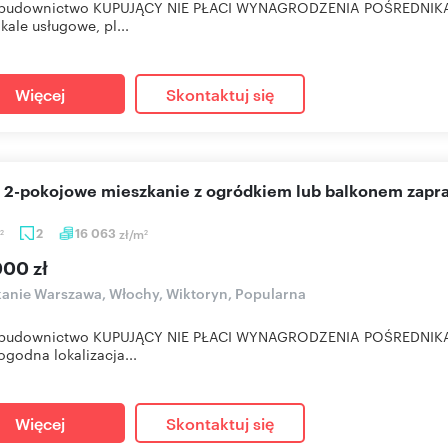
budownictwo KUPUJĄCY NIE PŁACI WYNAGRODZENIA POŚREDNIK
okale usługowe, pl...
Więcej
Skontaktuj się
e 2-pokojowe mieszkanie z ogródkiem lub balkonem zapr
2
16 063
zł/m
2
2
000 zł
anie Warszawa, Włochy, Wiktoryn, Popularna
budownictwo KUPUJĄCY NIE PŁACI WYNAGRODZENIA POŚREDNIK
ogodna lokalizacja...
Więcej
Skontaktuj się