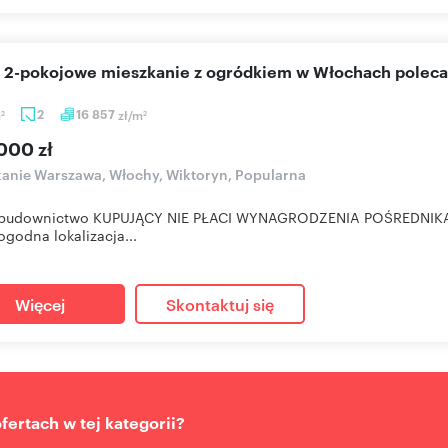
e 2-pokojowe mieszkanie z ogródkiem w Włochach polec
m
2
16 857
zł/m
2
2
000 zł
anie Warszawa, Włochy, Wiktoryn, Popularna
budownictwo KUPUJĄCY NIE PŁACI WYNAGRODZENIA POŚREDNIK
ogodna lokalizacja...
Więcej
Skontaktuj się
ertach w tej kategorii?