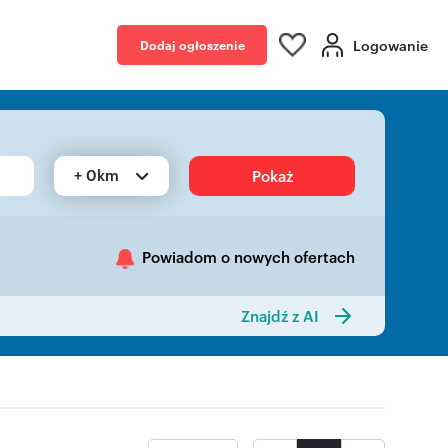
Logowanie
Dodaj ogłoszenie
+ 0km
Pokaż
Powiadom o nowych ofertach
Znajdź z AI