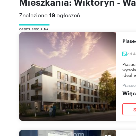
Mieszkania: Wiktoryn - W
Znaleziono
19
ogłoszeń
OFERTA SPECJALNA
Pias
od 4
Piasec
wysoką
idealn
Piasec
Więce
S