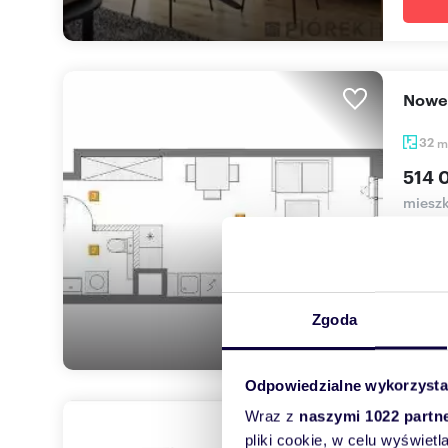
Nowe
32
m
514 
mieszk
Nowe 
(2%) d
Zgoda
Odpowiedzialne wykorzysta
Wraz z
naszymi 1022 partn
Now
pliki cookie, w celu wyświet