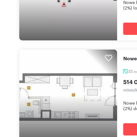
Nowe 
(2%) l
Now
32
m
514 
mieszk
Nowe 
(2%) d