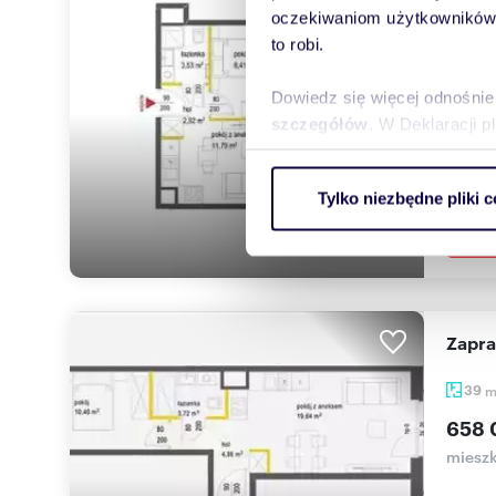
oczekiwaniom użytkowników i
27
m
to robi.
482 
mieszk
Dowiedz się więcej odnośnie
szczegółów
. W Deklaracji 
Nowe 
(2%) l
Wykorzystujemy pliki cookie 
Tylko niezbędne pliki c
ruch w naszej witrynie. Inf
reklamowym i analitycznym. 
uzyskanymi podczas korzysta
Zapr
39
658 
mieszk