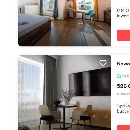
U M O 
inwesty
Now
24,
526 
mieszk
1-poko
budynk