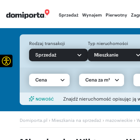
Sprzedaż
Wynajem
Pierwotny
Zag
Rodzaj transakcji
Typ nieruchomości
Sprzedaż
Mieszkanie
Otwórz pasek narzędzi
Cena
Cena za m²
Znajdź nieruchomość opisując ją 
NOWOŚĆ
›
›
›
Domiporta.pl
Mieszkania na sprzedaż
mazowieckie
W