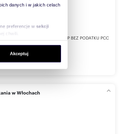
ch danych i w jakich celach
sne preferencje w
sekcji
j chwili.
A, ZAKUP OD DEWELOPERA ZAKUP BEZ PODATKU PCC
ołecznościowe i analizować
Akceptuj
artnerom społecznościowym,
anymi od Ciebie lub
kania w Włochach