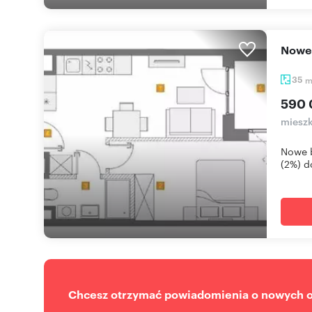
Now
35
590 
mieszk
Nowe 
(2%) d
Chcesz otrzymać powiadomienia o nowych of