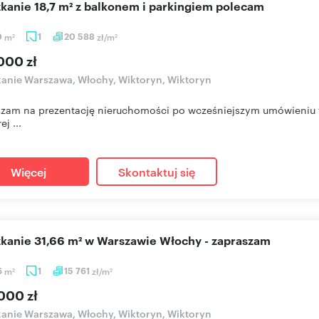
szkanie 18,7 m² z balkonem i parkingiem polecam
0
m
1
20 588
zł/m
2
2
000 zł
anie Warszawa, Włochy, Wiktoryn, Wiktoryn
zam na prezentację nieruchomości po wcześniejszym umówieniu t
j ...
Więcej
Skontaktuj się
szkanie 31,66 m² w Warszawie Włochy - zapraszam
6
m
1
15 761
zł/m
2
2
000 zł
anie Warszawa, Włochy, Wiktoryn, Wiktoryn