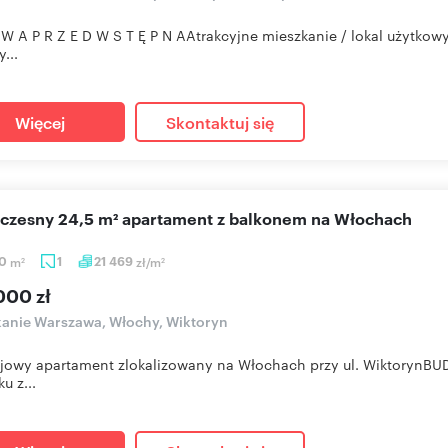
W A P R Z E D W S T Ę P N AAtrakcyjne mieszkanie / lokal użytkow
...
Więcej
Skontaktuj się
oczesny 24,5 m² apartament z balkonem na Włochach
50
m
1
21 469
zł/m
2
2
000 zł
anie Warszawa, Włochy, Wiktoryn
jowy apartament zlokalizowany na Włochach przy ul. WiktorynBUD
u z...