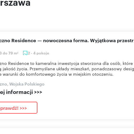
arszawa
eczno Residence — nowoczesna forma. Wyjątkowa przestr
3 do 79 m
2 - 4 pokoje
2
zno Residence to kameralna inwestycja stworzona dla osób, które 
 jakość życia. Przemyślane układy mieszkań, ponadczasowy desig
e warunki do komfortowego życia w miejskim otoczeniu.
zno, Wojska Polskiego
j informacji >>>
prawdź! >>>