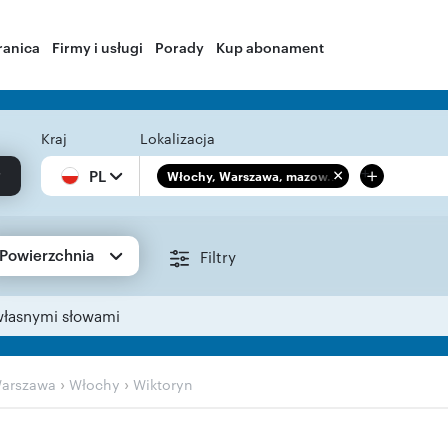
ranica
Firmy i usługi
Porady
Kup abonament
Kraj
Lokalizacja
+
PL
Włochy, Warszawa, mazow...
Powierzchnia
Filtry
własnymi słowami
›
›
arszawa
Włochy
Wiktoryn