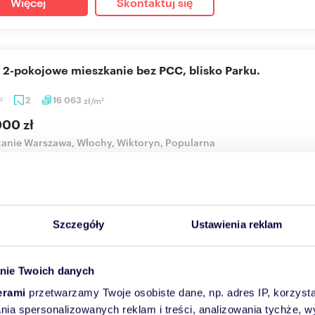
Więcej
Skontaktuj się
 2-pokojowe mieszkanie bez PCC, blisko Parku.
2
16 063
zł/m
2
2
000 zł
anie Warszawa, Włochy, Wiktoryn, Popularna
budownictwo KUPUJĄCY NIE PŁACI WYNAGRODZENIA POŚREDNIK
ogodna lokalizacja...
Szczegóły
Ustawienia reklam
Więcej
Skontaktuj się
nie Twoich danych
erami
przetwarzamy Twoje osobiste dane, np. adres IP, korzystaj
oczesne 27 m² od dewelopera (bez PCC) w Warszawie
lania spersonalizowanych reklam i treści, analizowania tychże,