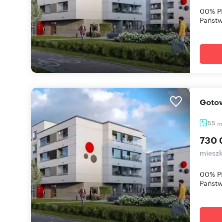
00% PR
Państw
Got
55
730 
mieszk
00% PR
Państw