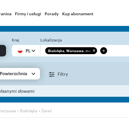
ranica
Firmy i usługi
Porady
Kup abonament
Kraj
Lokalizacja
+
PL
Białołęka, Warszawa, ma...
Powierzchnia
Filtry
własnymi słowami
›
›
arszawa
Białołęka
Żerań