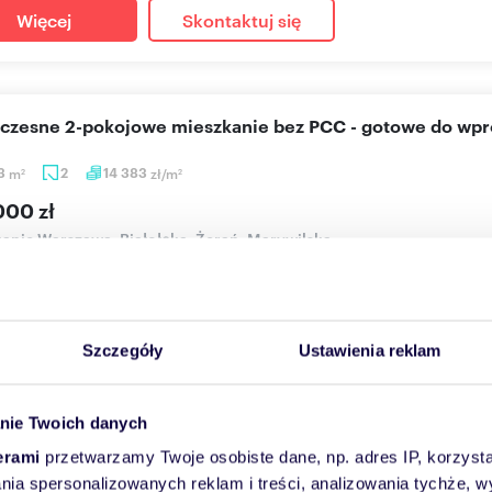
Więcej
Skontaktuj się
oczesne 2-pokojowe mieszkanie bez PCC - gotowe do wp
63
m
2
14 383
zł/m
2
2
000 zł
anie Warszawa, Białołęka, Żerań, Marywilska
OWIZJI!! Inwestycja od dewelopera, bez PCC 2%. Posiadamy równi
a do za...
Szczegóły
Ustawienia reklam
Więcej
Skontaktuj się
nie Twoich danych
erami
przetwarzamy Twoje osobiste dane, np. adres IP, korzystaj
lania spersonalizowanych reklam i treści, analizowania tychże,
przedaż przestronne 3-pokojowe mieszkanie na Białołęce