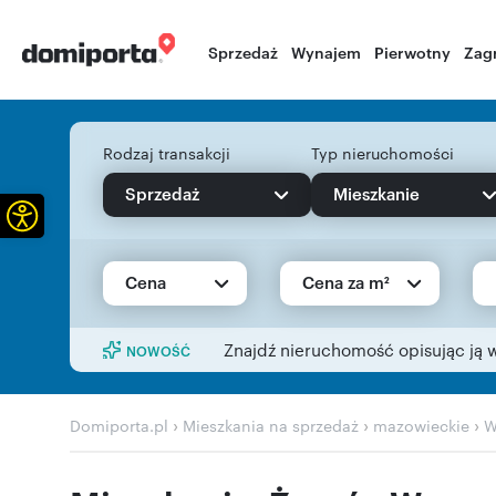
Sprzedaż
Wynajem
Pierwotny
Zag
Rodzaj transakcji
Typ nieruchomości
Sprzedaż
Mieszkanie
Otwórz pasek narzędzi
Cena
Cena za m²
Znajdź nieruchomość opisując ją 
NOWOŚĆ
›
›
›
Domiporta.pl
Mieszkania na sprzedaż
mazowieckie
W