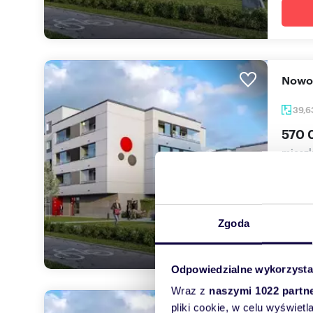
Now
39,
570 
mieszk
00% PR
Państw
Zgoda
Odpowiedzialne wykorzysta
Wraz z
naszymi 1022 partn
pliki cookie, w celu wyświet
Na s