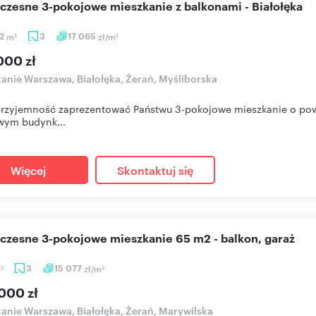
czesne 3-pokojowe mieszkanie z balkonami - Białołęka
82
m
3
17 065
zł/m
2
2
000 zł
anie Warszawa, Białołęka, Żerań, Myśliborska
zyjemność zaprezentować Państwu 3-pokojowe mieszkanie o powie
wym budynk...
Więcej
Skontaktuj się
oczesne 3-pokojowe mieszkanie 65 m2 - balkon, garaż
m
3
15 077
zł/m
2
2
000 zł
anie Warszawa, Białołęka, Żerań, Marywilska