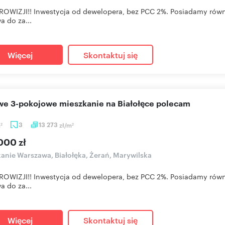
OWIZJI!! Inwestycja od dewelopera, bez PCC 2%. Posiadamy równi
a do za...
Więcej
Skontaktuj się
owe 3-pokojowe mieszkanie na Białołęce polecam
m
3
13 273
zł/m
2
2
000 zł
anie Warszawa, Białołęka, Żerań, Marywilska
OWIZJI!! Inwestycja od dewelopera, bez PCC 2%. Posiadamy równi
a do za...
Więcej
Skontaktuj się