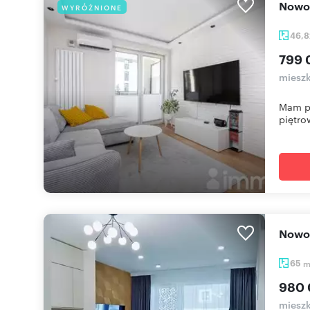
Nowo
WYRÓŻNIONE
46,
799 
mieszk
Mam pr
piętro
Now
65
980 
mieszk