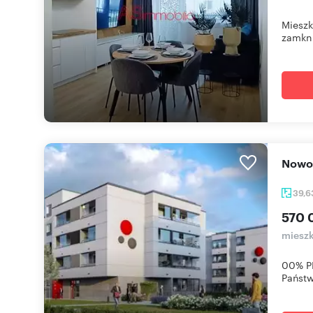
Mieszk
zamkni
Now
39,
570 
mieszk
00% PR
Państw