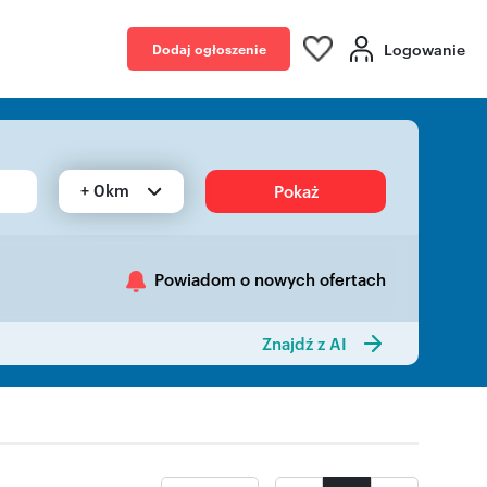
Logowanie
Dodaj ogłoszenie
+ 0km
Pokaż
Powiadom o nowych ofertach
Znajdź z AI