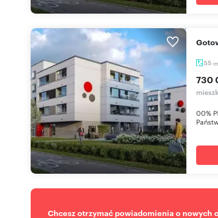
Got
55
730 
mieszk
00% PR
Państw
Chcesz otrzymać powiadomienia o nowych of