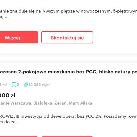
anie znajduje się na 1-wszym piętrze w nowoczesnym, 5-piętrowy
ęt...
Więcej
Skontaktuj się
oczesne 2-pokojowe mieszkanie bez PCC, blisko natury p
63
m
2
14 383
zł/m
2
2
000 zł
anie Warszawa, Białołęka, Żerań, Marywilska
OWIZJI!! Inwestycja od dewelopera, bez PCC 2%. Posiadamy równi
a do za...