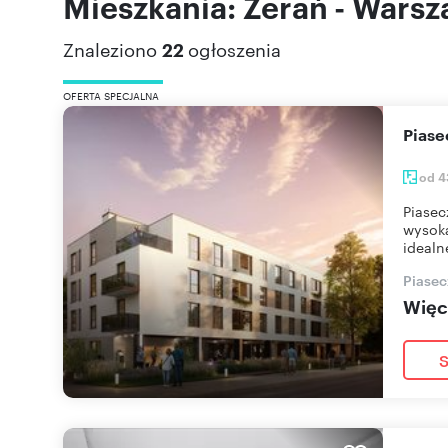
Mieszkania: Żerań - Wars
Znaleziono
22
ogłoszenia
OFERTA SPECJALNA
Pias
od 4
Piasec
wysoką
idealn
Piasec
Więce
S