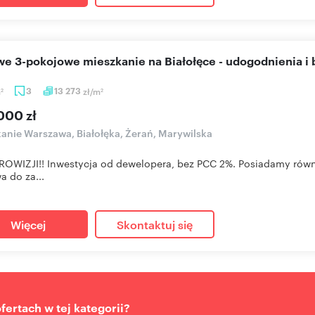
owe 3-pokojowe mieszkanie na Białołęce - udogodnienia i 
m
3
13 273
zł/m
2
2
000 zł
anie Warszawa, Białołęka, Żerań, Marywilska
OWIZJI!! Inwestycja od dewelopera, bez PCC 2%. Posiadamy równi
a do za...
Więcej
Skontaktuj się
ertach w tej kategorii?