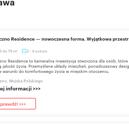
zawa
eczno Residence — nowoczesna forma. Wyjątkowa przestr
3 do 79 m
2 - 4 pokoje
2
zno Residence to kameralna inwestycja stworzona dla osób, które 
 jakość życia. Przemyślane układy mieszkań, ponadczasowy desig
e warunki do komfortowego życia w miejskim otoczeniu.
zno, Wojska Polskiego
j informacji >>>
prawdź! >>>