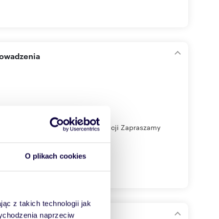
rowadzenia
eż inne mieszkania w tej inwestycji Zapraszamy
O plikach cookies
ąc z takich technologii jak
 wychodzenia naprzeciw