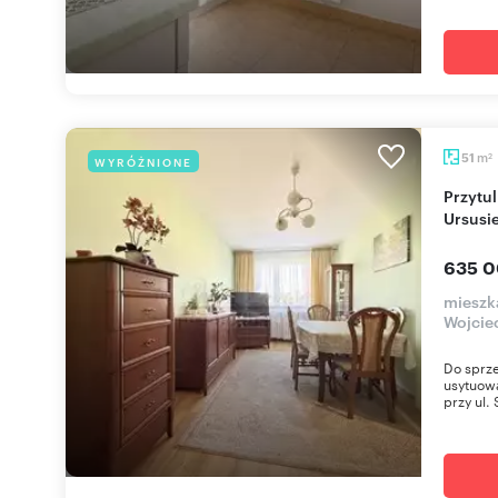
m
51
WYRÓŻNIONE
2
Przytulne 2-pokojowe mieszkanie 51 m2 w
Ursusie
635 0
mieszk
Wojcie
Do sprz
usytuowa
przy ul. 