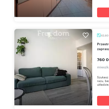
62,60
Przestronne 3-pokojowe mieszkanie z balkonem
zapras
760 0
mieszk
Szukasz
razu, be
układzie,