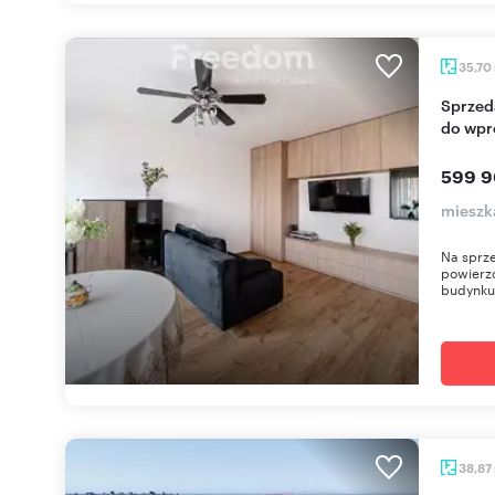
35,70
Sprzedam nowoczesne 35,7 m² z loggią, gotowe
do wpr
599 9
mieszk
Na sprze
powierzc
budynku,
38,87