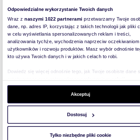
Odpowiedzialne wykorzystanie Twoich danych
Wraz z
naszymi 1022 partnerami
przetwarzamy Twoje osob
24,3
dane, np. adres IP, korzystając z takich technologii jak pliki 
w celu wyświetlania spersonalizowanych reklam i treści,
Atrak
analizowania tychże, wychodzenia naprzeciw oczekiwaniom
408 0
użytkowników i rozwoju produktów. Masz wybór odnośnie te
kto używa Twoich danych i w jakich celach to robi.
mieszk
1-pokojo
Dowiedz się więcej odnośnie tego, jak Twoje osobiste dane 
budynku 
przetwarzane oraz ustaw własne preferencje w
sekcji
powierzc
szczegółów
. W Deklaracji plików cookie możesz zmienić lu
wycofać swoją zgodę w dowolnej chwili.
Akceptuj
Wykorzystujemy pliki cookie do spersonalizowania treści i r
Dostosuj
aby oferować funkcje społecznościowe i analizować ruch w 
witrynie. Informacje o tym, jak korzystasz z naszej witryny,
udostępniamy partnerom społecznościowym, reklamowym i
43,15
Tylko niezbędne pliki cookie
analitycznym. Partnerzy mogą połączyć te informacje z inn