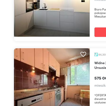
Biuro Pu
pokojowe
Mieszkan
44,3
Widne 2-pokojowe mieszkanie z balkonem w
Ursusi
575 0
mieszk
*OFERTA
dwustro
usytuowa