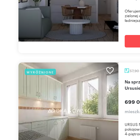
Oferujem
zielonej
ładniejsz
57,90
WYRÓŻNIONE
Na sprzedaż 4-pokojowe mieszkanie 58 m² w
Ursusi
699 0
mieszk
URSUS N
pokojowe
4-piętro