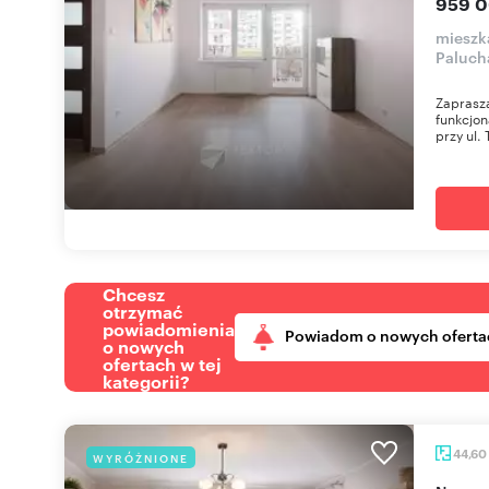
959 0
mieszk
Paluch
Zaprasza
funkcjon
przy ul.
Chcesz
otrzymać
powiadomienia
Powiadom o nowych oferta
o nowych
ofertach w tej
kategorii?
44,60
WYRÓŻNIONE