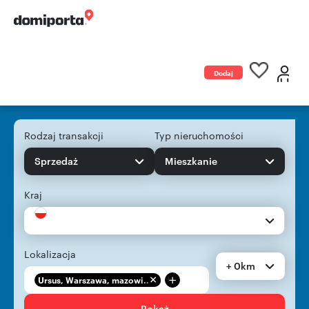
Dodaj
ogłoszenie
Rodzaj transakcji
Typ nieruchomości
Sprzedaż
Mieszkanie
Kraj
Lokalizacja
+ 0km
+
Ursus, Warszawa, mazowi...
Pokaż