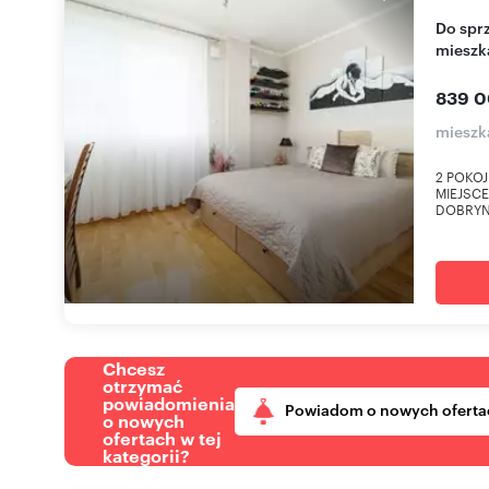
Do sprzedania nowoczesne 2-pokojowe
mieszka
839 0
mieszk
2 POKOJ
MIEJSCE
DOBRYNa
Chcesz
otrzymać
powiadomienia
Powiadom o nowych oferta
o nowych
ofertach w tej
kategorii?