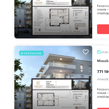
Kacpury 
miasta – 
znajdują 
47,90
WYRÓŻNIONE
miesz
771 19
mieszk
Kacpury 
miasta – 
znajdują 