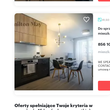
41,50
Do sprzedania nowoczesne 2-pokojowe
mieszk
856 1
mieszk
WE SPEA
CONTACT
umową n
Oferty spełniające Twoje kryteria w