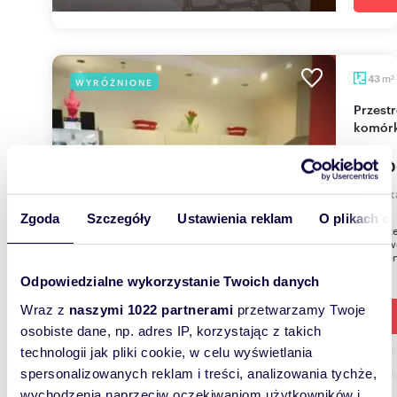
m
43
WYRÓŻNIONE
2
Przestronne 2-pokojowe mieszkanie z garażem i
komór
580 0
mieszk
Zgoda
Szczegóły
Ustawienia reklam
O plikach c
Do sprze
pokojow
miejsce
Odpowiedzialne wykorzystanie Twoich danych
Wraz z
naszymi 1022 partnerami
przetwarzamy Twoje
osobiste dane, np. adres IP, korzystając z takich
technologii jak pliki cookie, w celu wyświetlania
spersonalizowanych reklam i treści, analizowania tychże,
wychodzenia naprzeciw oczekiwaniom użytkowników i