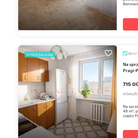
Bemowie,
m
49
WYRÓŻNIONE
2
Na sprzedaż przytulne 49 m² w zielonej części
Pragi-
715 0
mieszk
Na sprze
49 m², p
części P