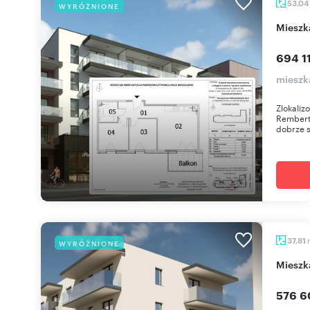
53,04
WYRÓŻNIONE
miesz
694 11
mieszk
Zlokaliz
Rembert
dobrze 
37,81
WYRÓŻNIONE
miesz
576 6