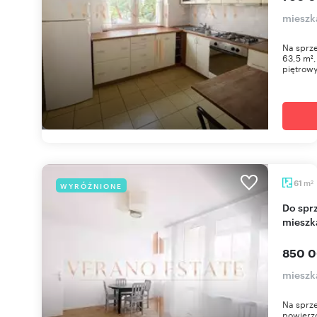
mieszk
Na sprze
63,5 m²,
piętrowy
m
61
WYRÓŻNIONE
2
Do sprzedania komfortowe 3-pokojowe
mieszk
850 0
mieszk
Na sprz
powierzc