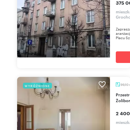
375 0
mieszk
Groch
Zaprasz
aranżacj
Placu Sz
99,10
WYRÓŻNIONE
Przestronne 3-pokojowe mieszkanie z klimatem
Żolibor
2 400
mieszk