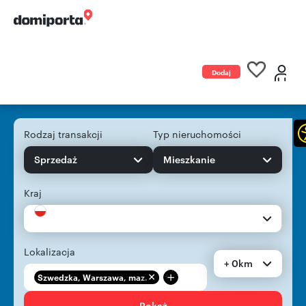
Dodaj
ogłoszenie
Rodzaj transakcji
Typ nieruchomości
Sprzedaż
Mieszkanie
Kraj
Lokalizacja
+ 0km
+
Szwedzka, Warszawa, maz...
Pokaż