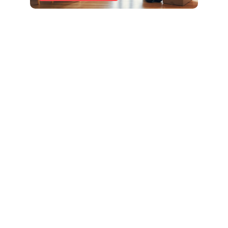
advisor for details during the presentation!
Numer oferty: 26790/2089/OMS
Nr licencji zawodowej: 19641