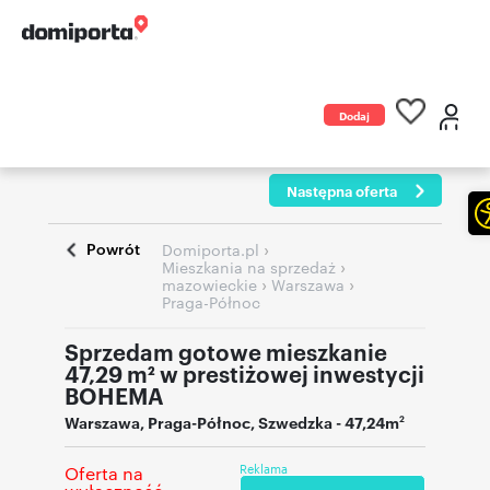
Dodaj
ogłoszenie
Następna oferta
Powrót
›
Domiporta.pl
›
Mieszkania na sprzedaż
›
›
mazowieckie
Warszawa
Praga-Północ
Sprzedam gotowe mieszkanie
47,29 m² w prestiżowej inwestycji
BOHEMA
Warszawa
,
Praga-Północ
,
Szwedzka
- 47,24m
2
Reklama
Oferta na