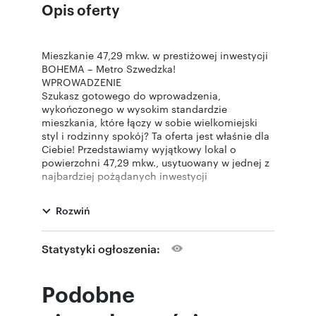
Opis oferty
Mieszkanie 47,29 mkw. w prestiżowej inwestycji
BOHEMA – Metro Szwedzka!
WPROWADZENIE
Szukasz gotowego do wprowadzenia,
wykończonego w wysokim standardzie
mieszkania, które łączy w sobie wielkomiejski
styl i rodzinny spokój? Ta oferta jest właśnie dla
Ciebie! Przedstawiamy wyjątkowy lokal o
powierzchni 47,29 mkw., usytuowany w jednej z
najbardziej pożądanych inwestycji
prawobrzeżnej Warszawy – kompleksie BOHEMA
przy ul. Szwedzkiej 22B. To doskonała
Rozwiń
propozycja dla par, rodzin z dziećmi, a przede
wszystkim idealna okazja inwestycyjna
(gotowiec inwestycyjny). Nieruchomość
Statystyki ogłoszenia:
wykończona pod klucz, znajdująca się tuż przy
stacji metra, to gwarancja bezpiecznej lokaty
kapitału i pewnego zysku z wynajmu od
Podobne
pierwszego dnia.
LOKALIZACJA