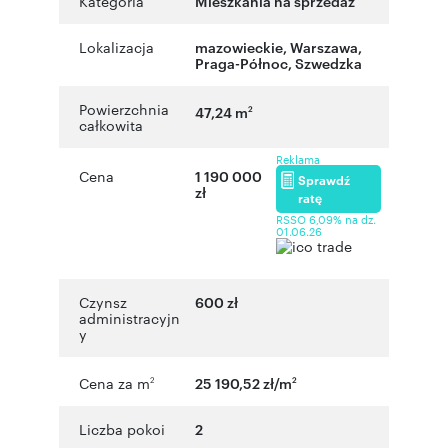
Kategoria
Mieszkania na sprzedaż
Lokalizacja
mazowieckie
,
Warszawa
,
Praga-Północ
,
Szwedzka
Powierzchnia
47,24 m
2
całkowita
Reklama
Cena
1 190 000
Sprawdź
zł
ratę
RSSO 6,09% na dz.
01.06.26
Czynsz
600 zł
administracyjn
y
Cena za m
25 190,52 zł/m
2
2
Liczba pokoi
2