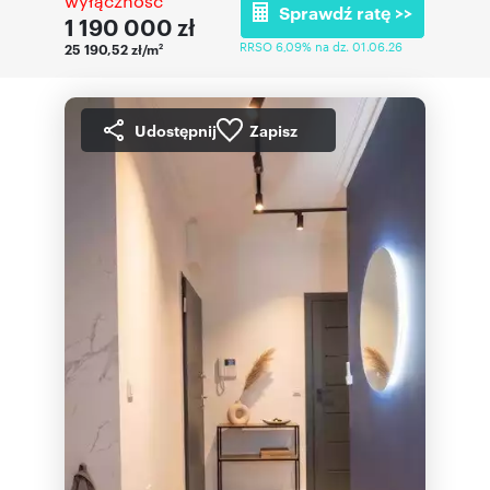
wyłączność
Sprawdź ratę >>
1 190 000
zł
RRSO 6,09% na dz. 01.06.26
25 190,52 zł/m
2
Udostępnij
Zapisz