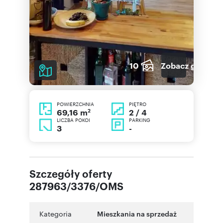
10
Zobacz galerię
POWIERZCHNIA
PIĘTRO
2
2 / 4
69,16 m
LICZBA POKOI
PARKING
3
-
Szczegóły oferty
287963/3376/OMS
Kategoria
Mieszkania na sprzedaż