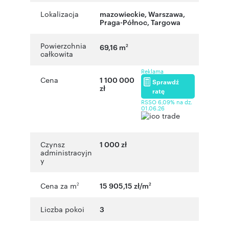
Lokalizacja
mazowieckie
,
Warszawa
,
Praga-Północ
,
Targowa
Powierzchnia
69,16 m
2
całkowita
Reklama
Cena
1 100 000
Sprawdź
zł
ratę
RSSO 6,09% na dz.
01.06.26
Czynsz
1 000 zł
administracyjn
y
Cena za m
15 905,15 zł/m
2
2
Liczba pokoi
3