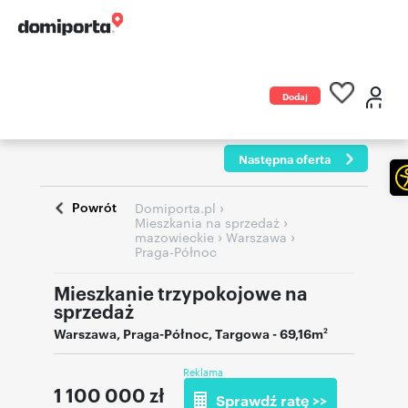
Dodaj
ogłoszenie
Następna oferta
Powrót
›
Domiporta.pl
›
Mieszkania na sprzedaż
›
›
mazowieckie
Warszawa
Praga-Północ
Mieszkanie trzypokojowe na
sprzedaż
Warszawa
,
Praga-Północ
,
Targowa
- 69,16m
2
Reklama
1 100 000
zł
Sprawdź ratę >>