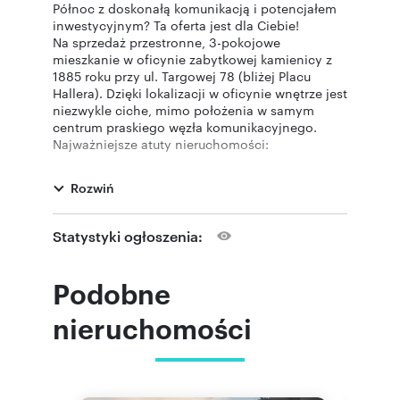
Północ z doskonałą komunikacją i potencjałem
inwestycyjnym? Ta oferta jest dla Ciebie!
Na sprzedaż przestronne, 3-pokojowe
mieszkanie w oficynie zabytkowej kamienicy z
1885 roku przy ul. Targowej 78 (bliżej Placu
Hallera). Dzięki lokalizacji w oficynie wnętrze jest
niezwykle ciche, mimo położenia w samym
centrum praskiego węzła komunikacyjnego.
Najważniejsze atuty nieruchomości:
Perfekcyjna komunikacja: Tylko 100 m do stacji
metra Dworzec Wileński. Błyskawiczny dojazd do
Rozwiń
Centrum, a na Starówkę zaledwie 3 przystanki.
Gotowy zysk: Mieszkanie jest obecnie
wynajmowane – istnieje możliwość przejęcia
Statystyki ogłoszenia:
najemców i kontynuowania najmu na bardzo
korzystnych warunkach.
Klimat i przestrzeń: Wysokie wnętrza (2,9 m) dają
Podobne
poczucie dodatkowej przestrzeni.
Stan budynku: Wszystkie instalacje zostały
nieruchomości
wymienione. Klatka schodowa po remoncie.
Układ pomieszczeń:
Pokój dzienny połączony z funkcjonalną kuchnią
Sypialnia
Dodatkowy pokój (idealny dla dziecka lub biuro)