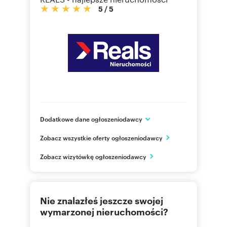
5
/
5
Dodatkowe dane ogłoszeniodawcy
Marszałkowska 85 lok 91
Zobacz wszystkie oferty ogłoszeniodawcy
Warszawa
mazowieckie
PL
Zobacz wizytówkę ogłoszeniodawcy
535 00
Pokaż telefon
Nie znalazłeś jeszcze swojej
wymarzonej nieruchomości?