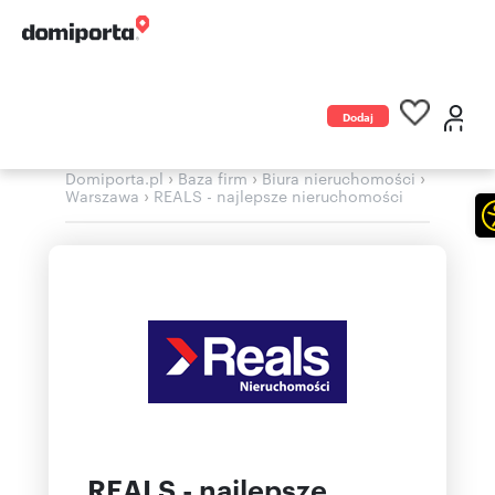
Dodaj
ogłoszenie
›
›
›
Domiporta.pl
Baza firm
Biura nieruchomości
›
Warszawa
REALS - najlepsze nieruchomości
REALS - najlepsze