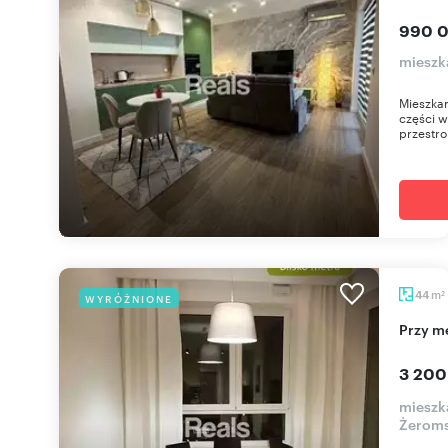
990 0
mieszk
Mieszka
części w
przestro
m
44
WYRÓŻNIONE
2
Przy 
3 200
mieszk
Żerom