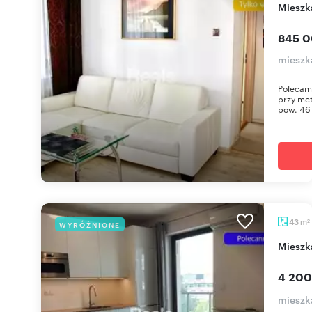
miesz
845 0
mieszk
Polecam 
przy me
pow. 46 
m
43
WYRÓŻNIONE
2
mies
4 200
mieszk