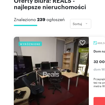
Oferty biura: REALS -
najlepsze nieruchomości
Znaleziono
239
ogłoszeń
Sortuj
488,
WYRÓŻNIONE
dom 
32 00
dom W
Przepięk
też na p
metra Wi