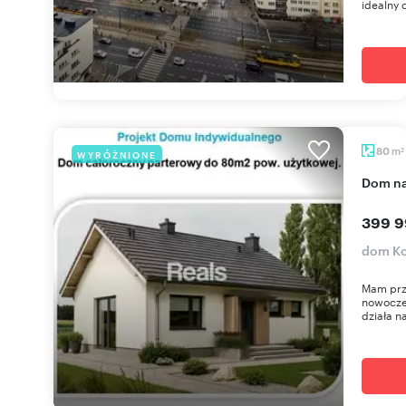
idealny 
m
80
WYRÓŻNIONE
2
dom n
399 9
dom Ko
Mam prz
nowocze
działa na