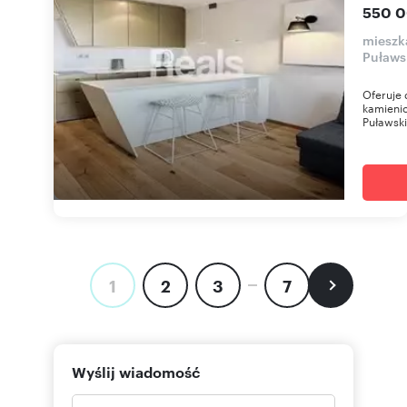
550 0
mieszk
Puławs
Oferuje
kamieni
Puławski
1
2
3
7
Wyślij wiadomość