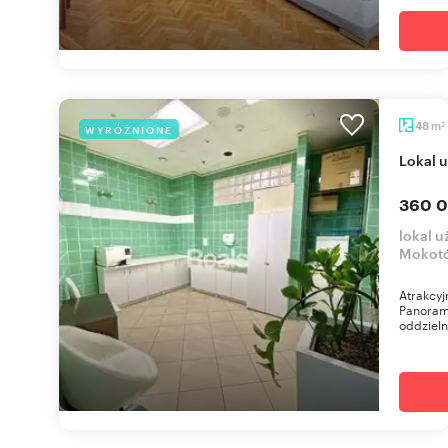
m
48
WYRÓŻNIONE
2
lokal
360 0
lokal 
Mokotó
Atrakcy
Panorama
oddzieln