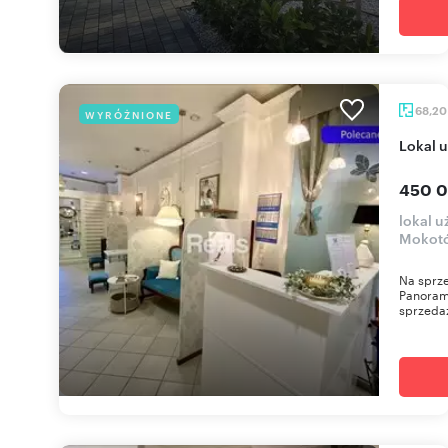
68,2
WYRÓŻNIONE
lokal
450 0
lokal 
Mokotó
Na sprz
Panoram
sprzedaży