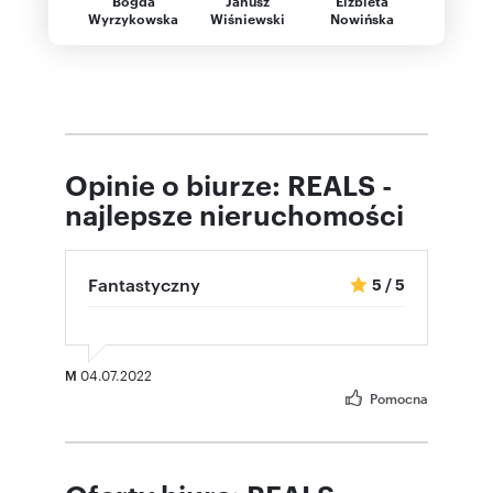
Bogda
Janusz
Elżbieta
Bożen
Wyrzykowska
Wiśniewski
Nowińska
Olszew
Opinie o biurze: REALS -
najlepsze nieruchomości
Fantastyczny
5
/
5
M
04.07.2022
Pomocna