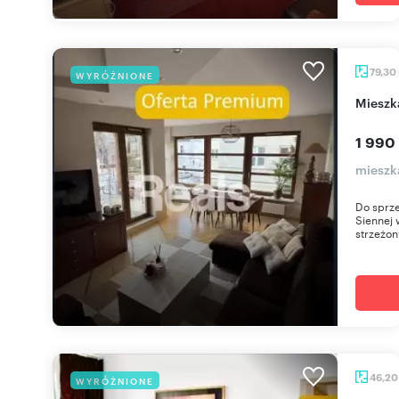
79,30
WYRÓŻNIONE
miesz
1 990
mieszk
Do sprze
Siennej
strzeżon
46,2
WYRÓŻNIONE