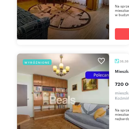
Na sprz
mieszkan
w budynk
38,38
WYRÓŻNIONE
miesz
720 0
mieszk
Koźmi
Na sprze
mieszkan
najbardz