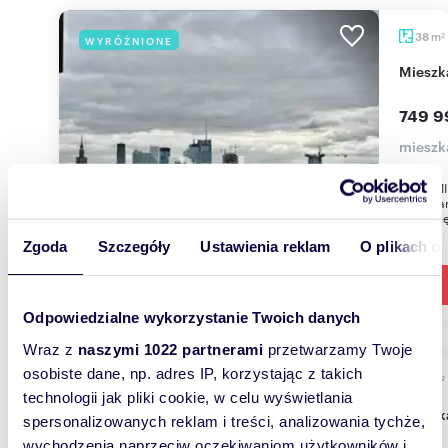
m
38
WYRÓŻNIONE
2
miesz
749 9
mieszk
ŚRÓDMIE
mieszkan
w 10- pi
Zgoda
Szczegóły
Ustawienia reklam
O plikach c
Odpowiedzialne wykorzystanie Twoich danych
Wraz z
naszymi 1022 partnerami
przetwarzamy Twoje
osobiste dane, np. adres IP, korzystając z takich
m
48
WYRÓŻNIONE
2
technologii jak pliki cookie, w celu wyświetlania
miesz
spersonalizowanych reklam i treści, analizowania tychże,
wychodzenia naprzeciw oczekiwaniom użytkowników i