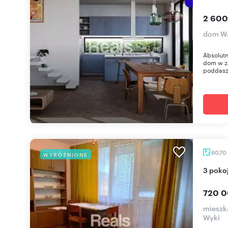
2 600
dom Wa
Absolut
dom w z
poddasze
60,70
WYRÓŻNIONE
3 pok
720 0
mieszk
Wyki