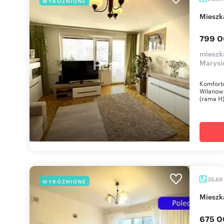
WYRÓŻNIONE
miesz
799 0
mieszk
Marysi
Komfort
Wilanow
(rama H) 
35,69
WYRÓŻNIONE
miesz
675 0