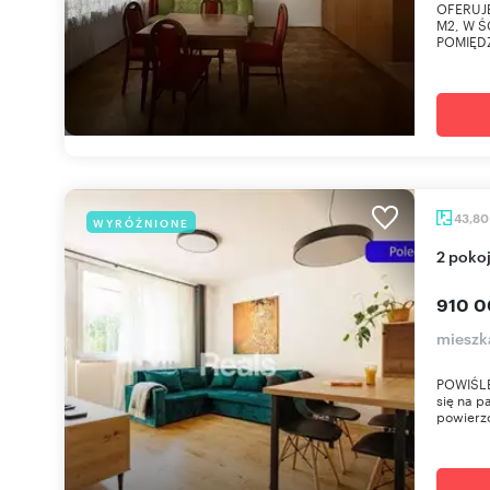
OFERUJĘ
M2, W Ś
POMIĘDZ
43,8
WYRÓŻNIONE
2 poko
910 0
mieszk
POWIŚLE
się na p
powierzc