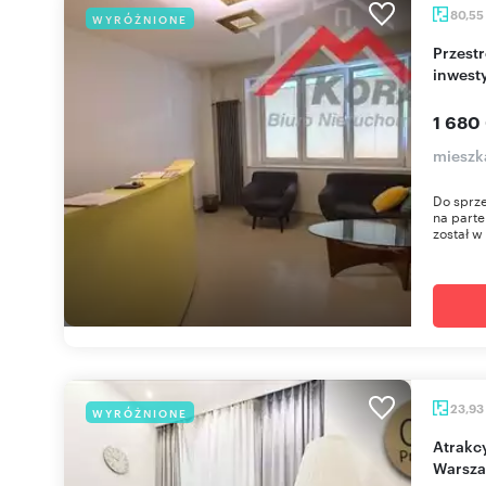
80,55
WYRÓŻNIONE
Przestronne 80,55 m² z potencjałem
inwest
1 680
mieszk
Do sprze
na parte
został w 
23,93
WYRÓŻNIONE
Atrakcyjne 2-pokojowe mieszkanie w centrum
Warsz