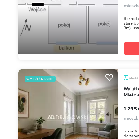
mieszk
Sprzeda
stare bu
3m), us
56,43
WYRÓŻNIONE
Wyjątkowe 3-pokojowe mieszkanie na Starym
Mieści
1 295
mieszk
Stare Mi
do zapoz