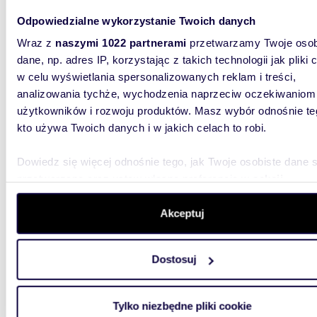
Odpowiedzialne wykorzystanie Twoich danych
Wraz z
naszymi 1022 partnerami
przetwarzamy Twoje osob
dane, np. adres IP, korzystając z takich technologii jak pliki 
m
98
w celu wyświetlania spersonalizowanych reklam i treści,
WYRÓŻNIONE
2
analizowania tychże, wychodzenia naprzeciw oczekiwaniom
Unikalny loft 98 m² w zabytkowej kamienicy w
użytkowników i rozwoju produktów. Masz wybór odnośnie te
centru
kto używa Twoich danych i w jakich celach to robi.
3 350
Dowiedz się więcej odnośnie tego, jak Twoje osobiste dane 
mieszk
przetwarzane oraz ustaw własne preferencje w
sekcji
Gotowe 
szczegółów
. W Deklaracji plików cookie możesz zmienić lu
powierzc
wycofać swoją zgodę w dowolnej chwili.
Akceptuj
kamienic
Wykorzystujemy pliki cookie do spersonalizowania treści i r
Dostosuj
aby oferować funkcje społecznościowe i analizować ruch w 
witrynie. Informacje o tym, jak korzystasz z naszej witryny,
udostępniamy partnerom społecznościowym, reklamowym i
Tylko niezbędne pliki cookie
analitycznym. Partnerzy mogą połączyć te informacje z inn