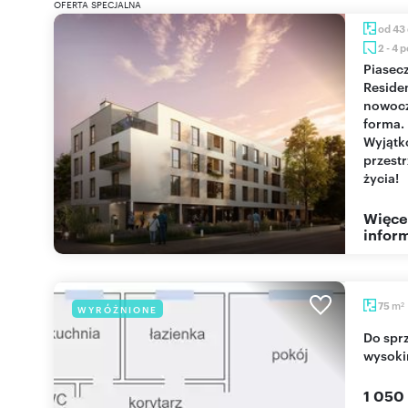
OFERTA SPECJALNA
od 43
2 - 4 
Piaseczno
Reside
nowoc
forma.
Wyjąt
przest
życia!
Więce
inform
m
75
WYRÓŻNIONE
2
Do sprzedania przestronne 75 m² w kamienicy z
wysoki
1 050