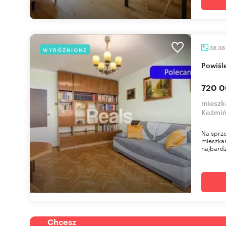
38,38
WYRÓŻNIONE
Powiśl
720 0
mieszk
Koźmi
Na sprze
mieszkan
najbardz
Chcesz