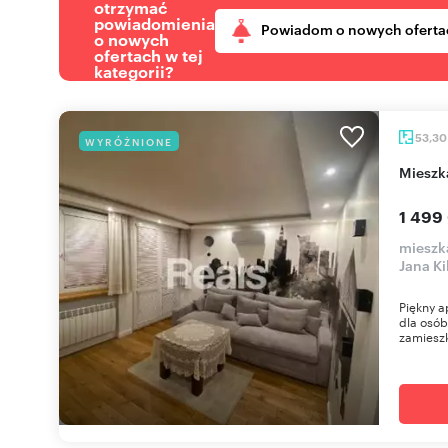
otrzymać
powiadomienia
Powiadom o nowych oferta
o nowych
ofertach w tej
kategorii?
53,3
WYRÓŻNIONE
miesz
1 499
mieszk
Jana Ki
Piękny a
dla osó
zamieszk