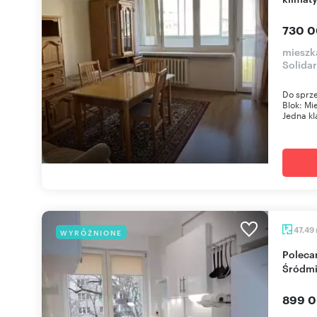
730 0
mieszk
Solida
Do sprze
Blok: Mi
Jedna kla
47,49
WYRÓŻNIONE
Polecam 2-pokojowe mieszkanie 48 m² w
Śródmi
899 0