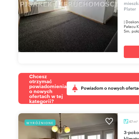
mieszk
Plater
| Doskon
Pałacu K
5m, poło
Chcesz
otrzymać
powiadomienia
Powiadom o nowych oferta
o nowych
ofertach w tej
kategorii?
m
47
WYRÓŻNIONE
2
3-pokojowe mieszkanie z balkonem i
klimat