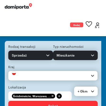
Dodaj
ogłoszenie
Rodzaj transakcji
Typ nieruchomości
Sprzedaż
Mieszkanie
Kraj
Lokalizacja
+ 0km
+
Śródmieście, Warszawa, ...
Pokaż