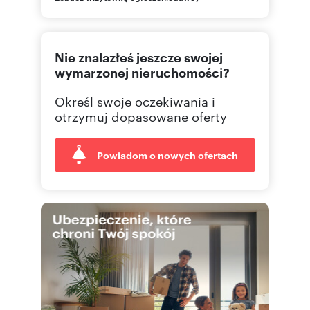
228413
Pokaż telefon
Nie znalazłeś jeszcze swojej
226251
Pokaż telefon
wymarzonej nieruchomości?
Określ swoje oczekiwania i
otrzymuj dopasowane oferty
Powiadom o nowych ofertach