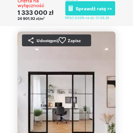
Oferta na
wyłączność
Sprawdź ratę >>
1 333 000
zł
RRSO 6,09% na dz. 01.06.26
24 901,92 zł/m
2
Udostępnij
Zapisz