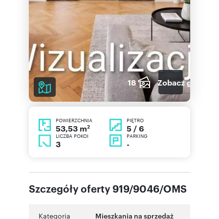
18
Zobacz galerię
POWIERZCHNIA
PIĘTRO
2
5 / 6
53,53 m
LICZBA POKOI
PARKING
3
-
Szczegóły oferty 919/9046/OMS
Kategoria
Mieszkania na sprzedaż