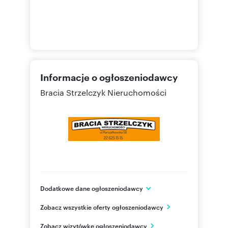
Informacje o ogłoszeniodawcy
Bracia Strzelczyk Nieruchomości
Dodatkowe dane ogłoszeniodawcy
ul. Marszałkowska 58
Zobacz wszystkie oferty ogłoszeniodawcy
Warszawa
mazowieckie
PL
Zobacz wizytówkę ogłoszeniodawcy