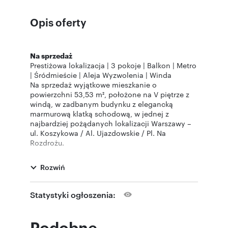
Opis oferty
Na sprzedaż
Prestiżowa lokalizacja | 3 pokoje | Balkon | Metro
| Śródmieście | Aleja Wyzwolenia | Winda
Na sprzedaż wyjątkowe mieszkanie o
powierzchni 53,53 m², położone na V piętrze z
windą, w zadbanym budynku z elegancką
marmurową klatką schodową, w jednej z
najbardziej pożądanych lokalizacji Warszawy –
ul. Koszykowa / Al. Ujazdowskie / Pl. Na
Rozdrożu.
Układ mieszkania
:
Rozwiń
3 ustawne pokoje,
przestronny balkon typu loggia,
dwustronne mieszkanie – okna na ul.
Statystyki ogłoszenia:
Koszykową oraz ciche podwórko od al.
Wyzwolenia,
nowoczesne, wielowarstwowe okna,
Podobne