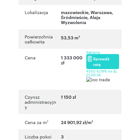
Lokalizacja
mazowieckie
,
Warszawa
,
Śródmieście
,
Aleja
Wyzwolenia
Powierzchnia
53,53 m
2
całkowita
Reklama
Cena
1 333 000
Sprawdź
zł
ratę
RSSO 6,09% na dz.
01.06.26
Czynsz
1 150 zł
administracyjn
y
Cena za m
24 901,92 zł/m
2
2
Liczba pokoi
3