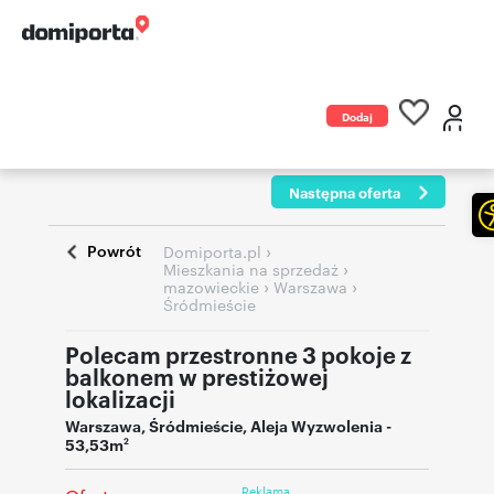
Dodaj
ogłoszenie
Następna oferta
Powrót
›
Domiporta.pl
›
Mieszkania na sprzedaż
›
›
mazowieckie
Warszawa
Śródmieście
Polecam przestronne 3 pokoje z
balkonem w prestiżowej
lokalizacji
Warszawa
,
Śródmieście
,
Aleja Wyzwolenia
-
53,53m
2
Reklama