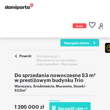
Dodaj
ogłoszenie
Następna oferta
Powrót
›
Domiporta.pl
›
Mieszkania na sprzedaż
›
mazowieckie
Warszawa
Do sprzedania nowoczesne 53 m²
w prestiżowym budynku Trio
Warszawa
,
Śródmieście, Muranów
,
Stawki
-
53,0m
2
Reklama
1 295 000
zł
Sprawdź ratę >>