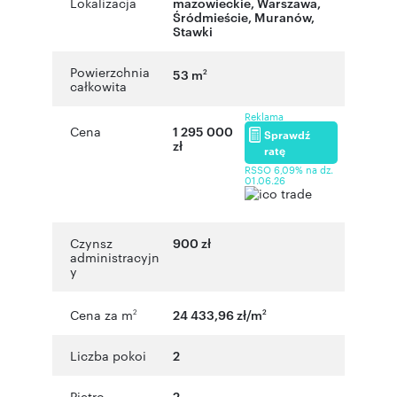
Lokalizacja
mazowieckie
,
Warszawa
,
Śródmieście, Muranów
,
Stawki
Powierzchnia
53 m
2
całkowita
Reklama
Cena
1 295 000
Sprawdź
zł
ratę
RSSO 6,09% na dz.
01.06.26
Czynsz
900 zł
administracyjn
y
Cena za m
24 433,96 zł/m
2
2
Liczba pokoi
2
Piętro
2