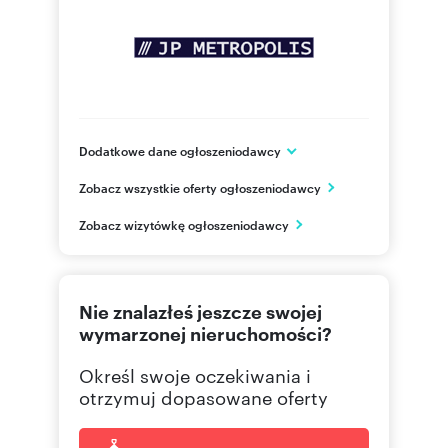
Dodatkowe dane ogłoszeniodawcy
ul. Grzybowska 2 lok. 37
Zobacz wszystkie oferty ogłoszeniodawcy
Warszawa
mazowieckie
PL
Zobacz wizytówkę ogłoszeniodawcy
22 436
Pokaż telefon
Nie znalazłeś jeszcze swojej
wymarzonej nieruchomości?
Określ swoje oczekiwania i
otrzymuj dopasowane oferty