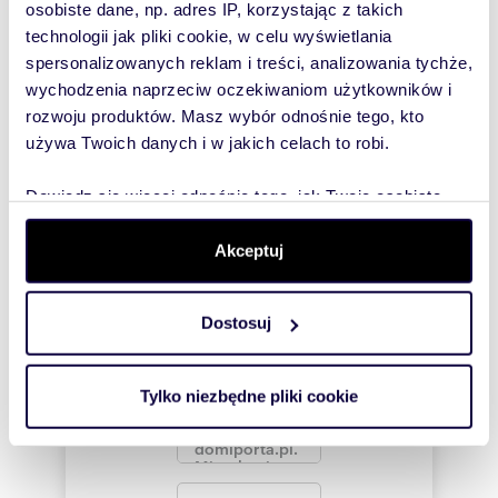
osobiste dane, np. adres IP, korzystając z takich
technologii jak pliki cookie, w celu wyświetlania
To najlepszy
spersonalizowanych reklam i treści, analizowania tychże,
sposób, aby
Numer oferty: MET-MS-342
wychodzenia naprzeciw oczekiwaniom użytkowników i
właściciel
rozwoju produktów. Masz wybór odnośnie tego, kto
oferty
używa Twoich danych i w jakich celach to robi.
szybko się z
Tobą
Dowiedz się więcej odnośnie tego, jak Twoje osobiste
skontaktował!
dane są przetwarzane oraz ustaw własne preferencje w
sekcji szczegółów
. W Deklaracji plików cookie możesz
Akceptuj
zmienić lub wycofać swoją zgodę w dowolnej chwili.
Dostosuj
Wykorzystujemy pliki cookie do spersonalizowania treści
i reklam, aby oferować funkcje społecznościowe i
analizować ruch w naszej witrynie. Informacje o tym, jak
Tylko niezbędne pliki cookie
korzystasz z naszej witryny, udostępniamy partnerom
społecznościowym, reklamowym i analitycznym.
Partnerzy mogą połączyć te informacje z innymi danymi
otrzymanymi od Ciebie lub uzyskanymi podczas