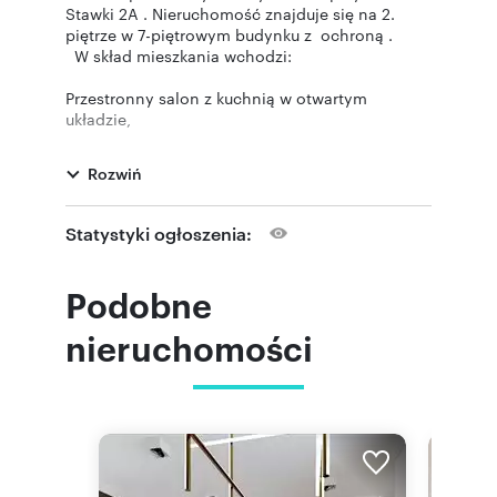
Stawki 2A . Nieruchomość znajduje się na 2.
piętrze w 7-piętrowym budynku z ochroną .
W skład mieszkania wchodzi:
Przestronny salon z kuchnią w otwartym
układzie,
Duża, komfortowa sypialnia,
Nowoczesna łazienka z prysznicem, WC i
Rozwiń
wydzieloną częścią na pralnię,
Okna wychodzące na cichą, wewnętrzną stronę
osiedla.
Statystyki ogłoszenia:
Całość została urządzona z dbałością o detale -
meble na wymiar, wysokiej klasy materiały i
spójna estetyka zapewniają komfort oraz
Podobne
elegancję.
Lokalizacja:
nieruchomości
Mieszkanie położone jest w jednej z najbardziej
pożądanych lokalizacji Warszawy - ul. Stawki 2A
, w bezpośrednim sąsiedztwie Śródmieścia i
Żoliborza .
Znakomita komunikacja:
5 minut pieszo do stacji metra Warszawa