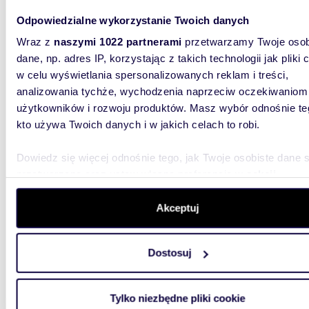
Odpowiedzialne wykorzystanie Twoich danych
Wraz z
naszymi 1022 partnerami
przetwarzamy Twoje osob
dane, np. adres IP, korzystając z takich technologii jak pliki 
w celu wyświetlania spersonalizowanych reklam i treści,
m
analizowania tychże, wychodzenia naprzeciw oczekiwaniom
38
2
użytkowników i rozwoju produktów. Masz wybór odnośnie te
miesz
kto używa Twoich danych i w jakich celach to robi.
580 0
Dowiedz się więcej odnośnie tego, jak Twoje osobiste dane 
mieszk
przetwarzane oraz ustaw własne preferencje w
sekcji
Ateńsk
szczegółów
. W Deklaracji plików cookie możesz zmienić lu
Mieszkan
wycofać swoją zgodę w dowolnej chwili.
Akceptuj
piętrowy
remontu 
Wykorzystujemy pliki cookie do spersonalizowania treści i r
Dostosuj
aby oferować funkcje społecznościowe i analizować ruch w 
witrynie. Informacje o tym, jak korzystasz z naszej witryny,
udostępniamy partnerom społecznościowym, reklamowym i
Tylko niezbędne pliki cookie
analitycznym. Partnerzy mogą połączyć te informacje z inn