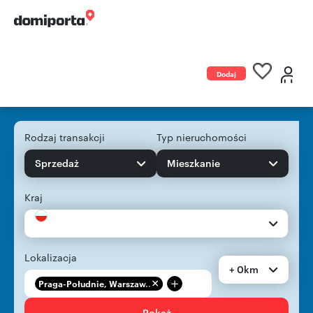
Dodaj
ogłoszenie
Rodzaj transakcji
Typ nieruchomości
Sprzedaż
Mieszkanie
Kraj
Lokalizacja
+ 0km
+
Praga-Południe, Warszaw...
Pokaż