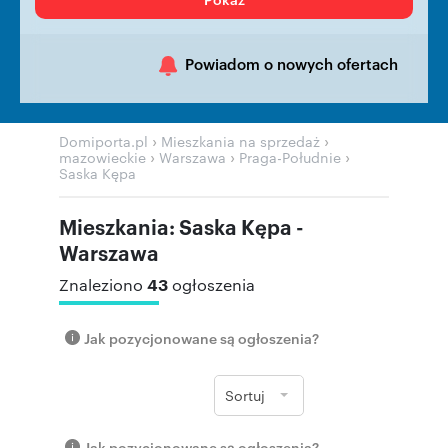
Powiadom o nowych ofertach
›
›
Domiporta.pl
Mieszkania na sprzedaż
›
›
›
mazowieckie
Warszawa
Praga-Południe
Saska Kępa
Mieszkania: Saska Kępa -
Warszawa
43
Znaleziono
ogłoszenia
Jak pozycjonowane są ogłoszenia?
Sortuj
Jak pozycjonowane są ogłoszenia?