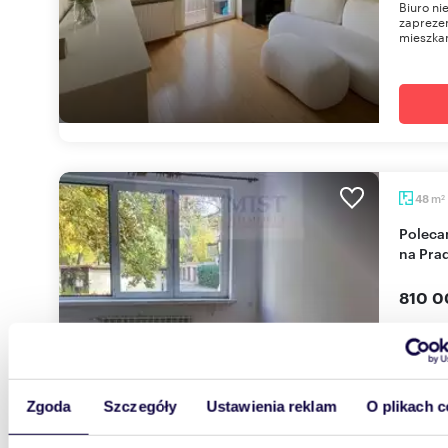
Biuro ni
zapreze
mieszkan
m
48
2
Polecam dwupokojowe mieszkanie z balkonem
na Pra
810 0
mieszk
Niekła
Dwupokoj
50tych n
Zgoda
Szczegóły
Ustawienia reklam
O plikach c
dwustron