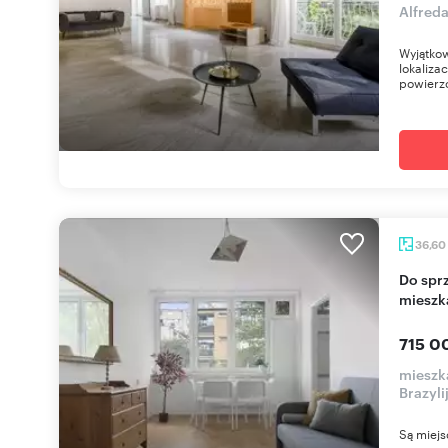
Alfred
Wyjątkow
lokaliza
powierzc
36,60
Do sprzedania przestronne 2-pokojowe
mieszka
715 0
mieszk
Brazyli
Są miejs