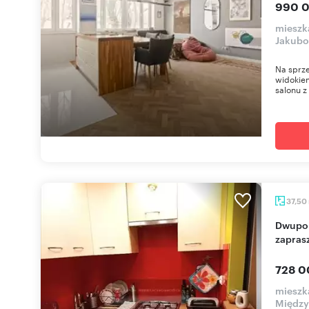
990 0
mieszk
Jakub
Na sprze
widokie
salonu z
37,50
Dwupokojowe mieszkanie na Saskiej Kępie -
zapras
728 0
mieszk
Międz