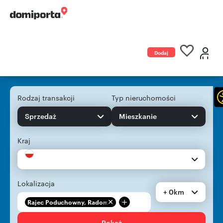
Dodaj
ogłoszenie
Rodzaj transakcji
Typ nieruchomości
Sprzedaż
Mieszkanie
Kraj
Lokalizacja
+ 0km
+
Rajec Poduchowny, Radom...
Pokaż