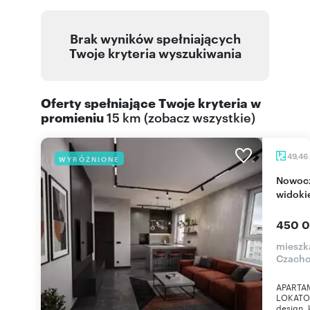
Brak wyników spełniających
Twoje kryteria wyszukiwania
Oferty spełniające Twoje kryteria w
promieniu
15 km
(
zobacz wszystkie
)
49,46
WYRÓŻNIONE
Nowoczesny apartament z panoramicznym
widoki
450 0
mieszk
Czach
APARTA
LOKATOR
design, 