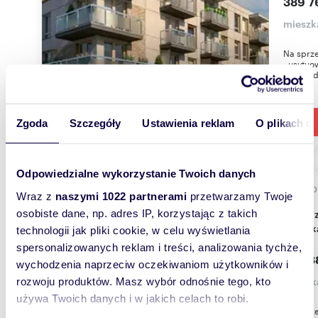
389 7
mieszk
Na sprz
, usytu
wielorod
Zgoda
Szczegóły
Ustawienia reklam
O plikach c
Odpowiedzialne wykorzystanie Twoich danych
55,9
Wraz z
naszymi 1022 partnerami
przetwarzamy Twoje
Do sprzedania nowoczesne 3-pokojowe
osobiste dane, np. adres IP, korzystając z takich
mieszk
technologii jak pliki cookie, w celu wyświetlania
spersonalizowanych reklam i treści, analizowania tychże,
458 3
wychodzenia naprzeciw oczekiwaniom użytkowników i
mieszk
rozwoju produktów. Masz wybór odnośnie tego, kto
używa Twoich danych i w jakich celach to robi.
Na sprze