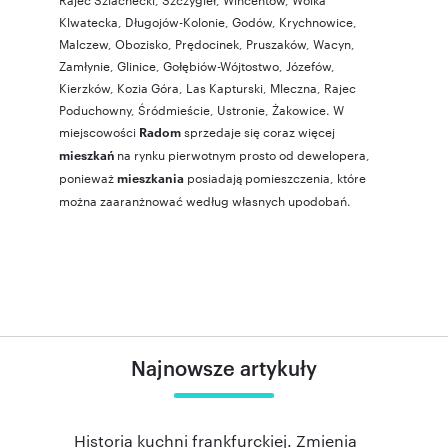
Klwatecka
,
Długojów-Kolonie
,
Godów
,
Krychnowice
,
Malczew
,
Obozisko
,
Prędocinek
,
Pruszaków
,
Wacyn
,
Zamłynie
,
Glinice
,
Gołębiów-Wójtostwo
,
Józefów
,
Kierzków
,
Kozia Góra
,
Las Kapturski
,
Mleczna
,
Rajec
Poduchowny
,
Śródmieście
,
Ustronie
,
Żakowice
. W
miejscowości
sprzedaje się coraz więcej
Radom
na rynku pierwotnym prosto od dewelopera,
mieszkań
ponieważ
posiadają pomieszczenia, które
mieszkania
można zaaranżnować według własnych upodobań.
Najnowsze artykuły
Historia kuchni frankfurckiej. Zmienia