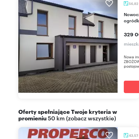
56,82
Nowoczesne 3-pokojowe mieszkanie z
ogródk
329 0
mieszk
Nowa in
ZBOŻOWA
postojow
Oferty spełniające Twoje kryteria w
promieniu
50 km
(
zobacz wszystkie
)
43,57