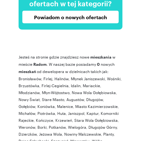
ofertach w tej kategorii?
Powiadom o nowych ofertach
Jesteś na stronie gdzie znajdziesz nowe
w
mieszkania
mieście
. W naszej bazie posiadamy
nowych
Radom
0
od dewelopera w dzielnicach takich jak:
mieszkań
Bronisławów
,
Firlej
,
Halinów
,
Młynek Janiszewski
,
Wośniki
,
Brzustówka
,
Firlej-Cegielnia
,
Idalin
,
Mariackie
,
Młodzianów
,
Młyn-Wójtostwo
,
Nowa Wola Gołębiowska
,
Nowy Świat
,
Stare Miasto
,
Augustów
,
Długojów
,
Gołębiów
,
Koniówka
,
Malenice
,
Miasto Kazimierzowskie
,
Michałów
,
Piotrówka
,
Huta
,
Janiszpol
,
Kaptur
,
Komorniki
Rajeckie
,
Kończyce
,
Krzewień
,
Stara Wola Gołębiowska
,
Weronów
,
Borki
,
Potkanów
,
Wielogóra
,
Długojów Górny
,
Dzierzków
,
Jeżowa Wola
,
Nowiny Malczewskie
,
Planty
,
Rajec Szlachecki
,
Szczygieł
,
Wincentów
,
Wólka