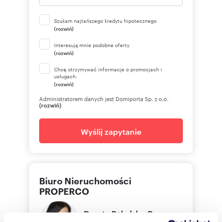
Szukam najtańszego kredytu hipotecznego
(rozwiń)
Interesują mnie podobne oferty
(rozwiń)
Chcę otrzymywać informacje o promocjach i
usługach.
(rozwiń)
Administratorem danych jest Domiporta Sp. z o.o.
(rozwiń)
Wyślij zapytanie
Biuro Nieruchomości
PROPERCO
Dorota
Pękalska-Perz