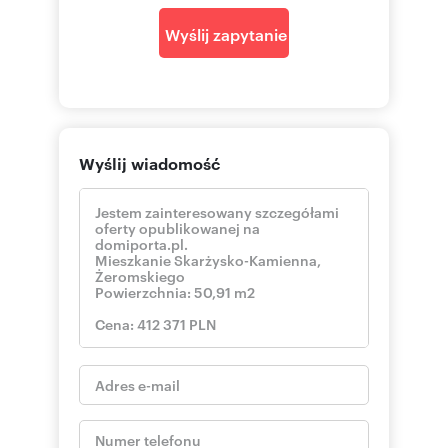
25-514 Kielce
Wyślij zapytanie
pokaż telefon
tel. kom:
+48 6
https://www.properco.pl/
Numer oferty: PRP-MS-76196
Wyślij wiadomość