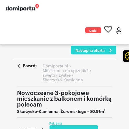
Dodaj
ogłoszenie
Następna oferta
Powrót
›
Domiporta.pl
›
Mieszkania na sprzedaż
›
świętokrzyskie
Skarżysko-Kamienna
Nowoczesne 3-pokojowe
mieszkanie z balkonem i komórką
polecam
Skarżysko-Kamienna
,
Żeromskiego
- 50,91m
2
Reklama