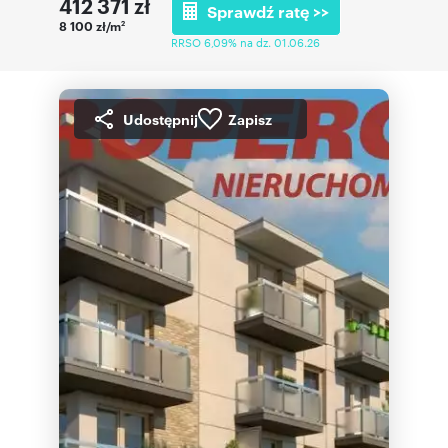
412 371
zł
Sprawdź ratę >>
8 100 zł/m
2
RRSO 6,09% na dz. 01.06.26
Udostępnij
Zapisz