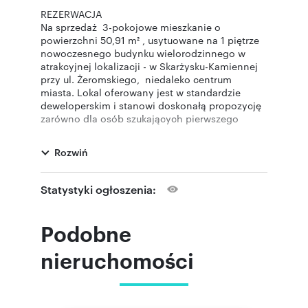
REZERWACJA
Na sprzedaż 3-pokojowe mieszkanie o
powierzchni 50,91 m² , usytuowane na 1 piętrze
nowoczesnego budynku wielorodzinnego w
atrakcyjnej lokalizacji - w Skarżysku-Kamiennej
przy ul. Żeromskiego, niedaleko centrum
miasta. Lokal oferowany jest w standardzie
deweloperskim i stanowi doskonałą propozycję
zarówno dla osób szukających pierwszego
mieszkania, jak i inwestorów.
Układ pomieszczeń:
Rozwiń
- salon z aneksem kuchennym - 19,66 m²
- sypialnia - 10,94 m²
- sypialnia - 10,22 m 2
Statystyki ogłoszenia:
- łazienka - 3,61 m²
- przedpokój - 6,48 m²
- balkon - 19,61 m²
Podobne
Do mieszkania przynależy komórka lokatorska o
powierzchni 2,28 m² w cenie 6000 PLN/m².
nieruchomości
Mieszkanie znajduje się w nowoczesnym
budynku zrealizowanym w ramach kameralnej
inwestycji obejmującej 56 lokali mieszkalnych o
powierzchniach od 38 m² do 60 m². Budynek