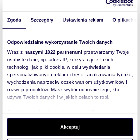
Biuro Nieruchomości PROPERCO
Zgoda
Szczegóły
Ustawienia reklam
O plikach c
+48 41
Pokaż telefon
Odpowiedzialne wykorzystanie Twoich danych
+48 60
Pokaż telefon
Wraz z
naszymi 1022 partnerami
przetwarzamy Twoje
osobiste dane, np. adres IP, korzystając z takich
technologii jak pliki cookie, w celu wyświetlania
Zostaw telefon, oddzwonimy
spersonalizowanych reklam i treści, analizowania tychże,
bezpłatnie
wychodzenia naprzeciw oczekiwaniom użytkowników i
rozwoju produktów. Masz wybór odnośnie tego, kto
Zatwierdź
używa Twoich danych i w jakich celach to robi.
Dowiedz się więcej odnośnie tego, jak Twoje osobiste
dane są przetwarzane oraz ustaw własne preferencje w
sekcji szczegółów
. W Deklaracji plików cookie możesz
Akceptuj
zmienić lub wycofać swoją zgodę w dowolnej chwili.