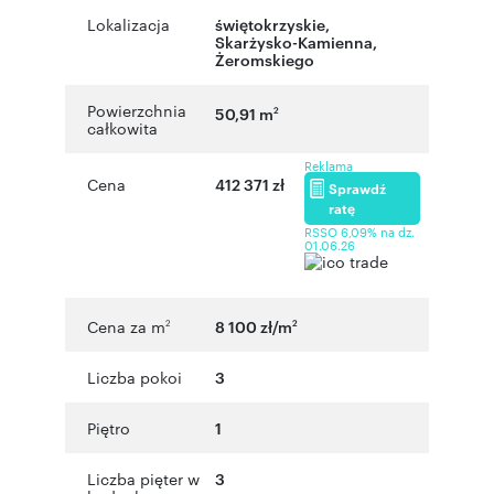
Lokalizacja
świętokrzyskie
,
Skarżysko-Kamienna
,
Żeromskiego
Powierzchnia
50,91 m
2
całkowita
Reklama
Cena
412 371 zł
Sprawdź
ratę
RSSO 6,09% na dz.
01.06.26
Cena za m
8 100 zł/m
2
2
Liczba pokoi
3
Piętro
1
Liczba pięter w
3