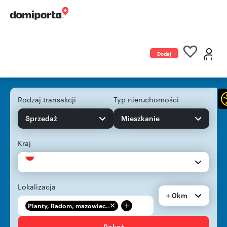
Dodaj
ogłoszenie
Rodzaj transakcji
Typ nieruchomości
Sprzedaż
Mieszkanie
Kraj
Lokalizacja
+ 0km
+
Planty, Radom, mazowiec...
Pokaż