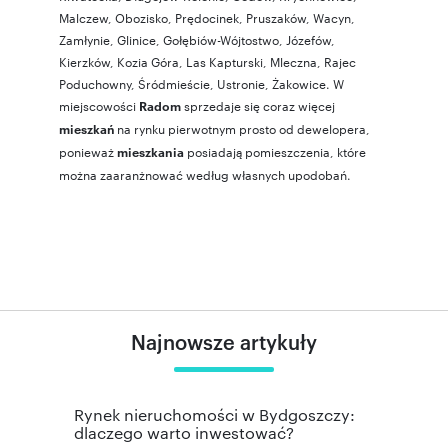
Malczew
,
Obozisko
,
Prędocinek
,
Pruszaków
,
Wacyn
,
Zamłynie
,
Glinice
,
Gołębiów-Wójtostwo
,
Józefów
,
Kierzków
,
Kozia Góra
,
Las Kapturski
,
Mleczna
,
Rajec
Poduchowny
,
Śródmieście
,
Ustronie
,
Żakowice
. W
miejscowości
sprzedaje się coraz więcej
Radom
na rynku pierwotnym prosto od dewelopera,
mieszkań
ponieważ
posiadają pomieszczenia, które
mieszkania
można zaaranżnować według własnych upodobań.
Najnowsze artykuły
Rynek nieruchomości w Bydgoszczy:
dlaczego warto inwestować?