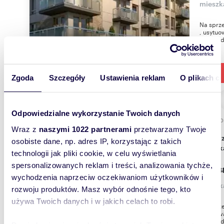
mieszk
Na sprz
, usytu
wielorod
Zgoda
Szczegóły
Ustawienia reklam
O plikach c
Odpowiedzialne wykorzystanie Twoich danych
55,9
Wraz z
naszymi 1022 partnerami
przetwarzamy Twoje
Do sprzedania nowoczesne 3-pokojowe
osobiste dane, np. adres IP, korzystając z takich
mieszk
technologii jak pliki cookie, w celu wyświetlania
spersonalizowanych reklam i treści, analizowania tychże,
458 3
wychodzenia naprzeciw oczekiwaniom użytkowników i
mieszk
rozwoju produktów. Masz wybór odnośnie tego, kto
używa Twoich danych i w jakich celach to robi.
Na sprze
usytuow
wielorod