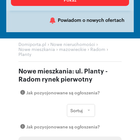
Powiadom o nowych ofertach
›
›
Domiporta.pl
Nowe nieruchomości
›
›
›
Nowe mieszkania
mazowieckie
Radom
Planty
Nowe mieszkania: ul. Planty -
Radom rynek pierwotny
Jak pozycjonowane są ogłoszenia?
Sortuj
Jak pozycjonowane są ogłoszenia?