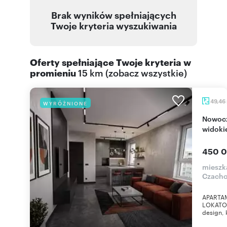
Brak wyników spełniających
Twoje kryteria wyszukiwania
Oferty spełniające Twoje kryteria w
promieniu
15 km
(
zobacz wszystkie
)
49,46
WYRÓŻNIONE
Nowoczesny apartament z panoramicznym
widoki
450 0
mieszk
Czach
APARTA
LOKATOR
design, 