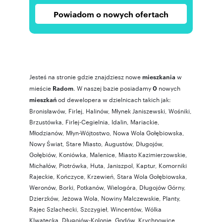
Powiadom o nowych ofertach
Jesteś na stronie gdzie znajdziesz nowe
w
mieszkania
mieście
. W naszej bazie posiadamy
nowych
Radom
0
od dewelopera w dzielnicach takich jak:
mieszkań
Bronisławów
,
Firlej
,
Halinów
,
Młynek Janiszewski
,
Wośniki
,
Brzustówka
,
Firlej-Cegielnia
,
Idalin
,
Mariackie
,
Młodzianów
,
Młyn-Wójtostwo
,
Nowa Wola Gołębiowska
,
Nowy Świat
,
Stare Miasto
,
Augustów
,
Długojów
,
Gołębiów
,
Koniówka
,
Malenice
,
Miasto Kazimierzowskie
,
Michałów
,
Piotrówka
,
Huta
,
Janiszpol
,
Kaptur
,
Komorniki
Rajeckie
,
Kończyce
,
Krzewień
,
Stara Wola Gołębiowska
,
Weronów
,
Borki
,
Potkanów
,
Wielogóra
,
Długojów Górny
,
Dzierzków
,
Jeżowa Wola
,
Nowiny Malczewskie
,
Planty
,
Rajec Szlachecki
,
Szczygieł
,
Wincentów
,
Wólka
Klwatecka
,
Długojów-Kolonie
,
Godów
,
Krychnowice
,