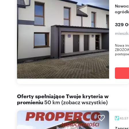
Nowoczesne 3-pokojowe mieszkanie z
ogródk
329 0
mieszk
Nowa in
ZBOŻOWA
postojow
Oferty spełniające Twoje kryteria w
promieniu
50 km
(
zobacz wszystkie
)
43,57
Zapraszam do nowoczesnego 2-pokojowego