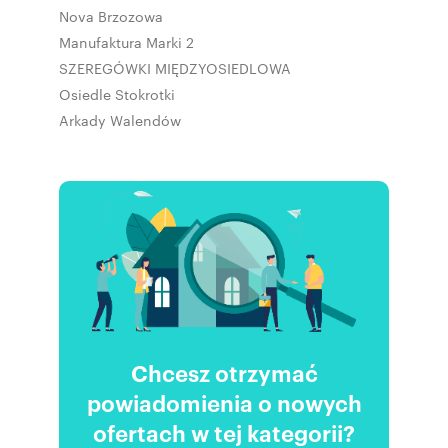
Nova Brzozowa
Manufaktura Marki 2
SZEREGÓWKI MIĘDZYOSIEDLOWA
Osiedle Stokrotki
Arkady Walendów
Chcesz otrzymać
powiadomienia o nowych
ofertach w tej kategorii?