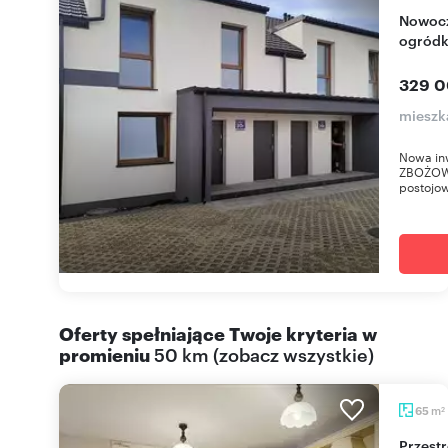
Nowoczesne 3-pokojowe mieszkanie z
ogródk
329 0
mieszk
Nowa in
ZBOŻOWA
postojow
Oferty spełniające Twoje kryteria w
promieniu
50 km
(
zobacz wszystkie
)
m
65
2
Przestronne 2 pokoje z klimatyzacją i pom. gosp.