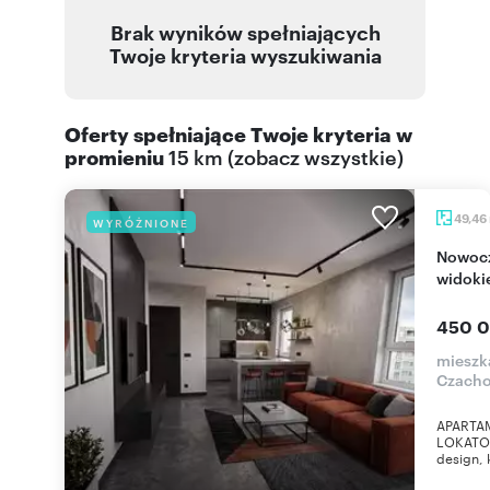
Brak wyników spełniających
Twoje kryteria wyszukiwania
Oferty spełniające Twoje kryteria w
promieniu
15 km
(
zobacz wszystkie
)
49,46
WYRÓŻNIONE
Nowoczesny apartament z panoramicznym
widoki
450 0
mieszk
Czach
APARTA
LOKATOR
design, 