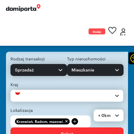
Dodaj
ogłoszenie
Rodzaj transakcji
Typ nieruchomości
Sprzedaż
Mieszkanie
Kraj
Lokalizacja
+ 0km
+
Krzewień, Radom, mazowi...
Pokaż