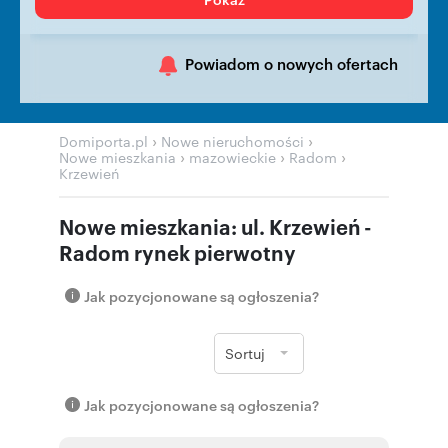
Powiadom o nowych ofertach
›
›
Domiporta.pl
Nowe nieruchomości
›
›
›
Nowe mieszkania
mazowieckie
Radom
Krzewień
Nowe mieszkania: ul. Krzewień -
Radom rynek pierwotny
Jak pozycjonowane są ogłoszenia?
Sortuj
Jak pozycjonowane są ogłoszenia?