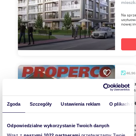
mieszk
Na sprz
usytuowa
nowej in
46,96
Do sprzedania nowoczesne 3-pokojowe
mieszk
389 7
Zgoda
Szczegóły
Ustawienia reklam
O plikach c
mieszk
Na sprz
Odpowiedzialne wykorzystanie Twoich danych
, usytu
wielorod
Wraz z
naszymi 1022 partnerami
przetwarzamy Twoje