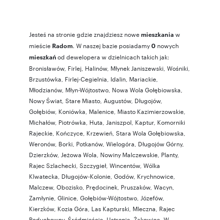
Jesteś na stronie gdzie znajdziesz nowe
w
mieszkania
mieście
. W naszej bazie posiadamy
nowych
Radom
0
od dewelopera w dzielnicach takich jak:
mieszkań
Bronisławów
,
Firlej
,
Halinów
,
Młynek Janiszewski
,
Wośniki
,
Brzustówka
,
Firlej-Cegielnia
,
Idalin
,
Mariackie
,
Młodzianów
,
Młyn-Wójtostwo
,
Nowa Wola Gołębiowska
,
Nowy Świat
,
Stare Miasto
,
Augustów
,
Długojów
,
Gołębiów
,
Koniówka
,
Malenice
,
Miasto Kazimierzowskie
,
Michałów
,
Piotrówka
,
Huta
,
Janiszpol
,
Kaptur
,
Komorniki
Rajeckie
,
Kończyce
,
Krzewień
,
Stara Wola Gołębiowska
,
Weronów
,
Borki
,
Potkanów
,
Wielogóra
,
Długojów Górny
,
Dzierzków
,
Jeżowa Wola
,
Nowiny Malczewskie
,
Planty
,
Rajec Szlachecki
,
Szczygieł
,
Wincentów
,
Wólka
Klwatecka
,
Długojów-Kolonie
,
Godów
,
Krychnowice
,
Malczew
,
Obozisko
,
Prędocinek
,
Pruszaków
,
Wacyn
,
Zamłynie
,
Glinice
,
Gołębiów-Wójtostwo
,
Józefów
,
Kierzków
,
Kozia Góra
,
Las Kapturski
,
Mleczna
,
Rajec
Poduchowny
,
Śródmieście
,
Ustronie
,
Żakowice
. W