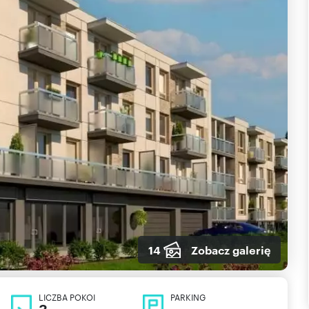
14
Zobacz galerię
LICZBA POKOI
PARKING