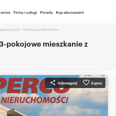
ranica
Firmy i usługi
Porady
Kup abonament
›
ętokrzyskie
Skarżysko-Kamienna
3-pokojowe mieszkanie z
Udostępnij
Zapisz