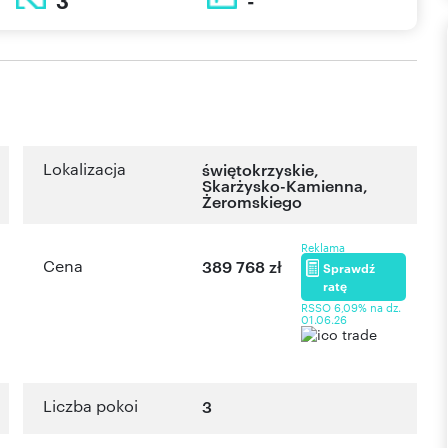
3
-
Lokalizacja
świętokrzyskie
,
Skarżysko-Kamienna
,
Żeromskiego
Reklama
Cena
389 768 zł
Sprawdź
ratę
RSSO 6,09% na dz.
01.06.26
Liczba pokoi
3