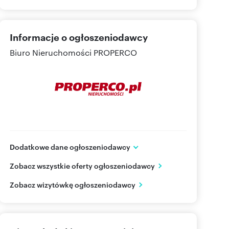
Informacje o ogłoszeniodawcy
Biuro Nieruchomości PROPERCO
Dodatkowe dane ogłoszeniodawcy
ul.Kozia 3a /1
Zobacz wszystkie oferty ogłoszeniodawcy
Kielce
świętokrzyskie
PL
Zobacz wizytówkę ogłoszeniodawcy
692024
Pokaż telefon