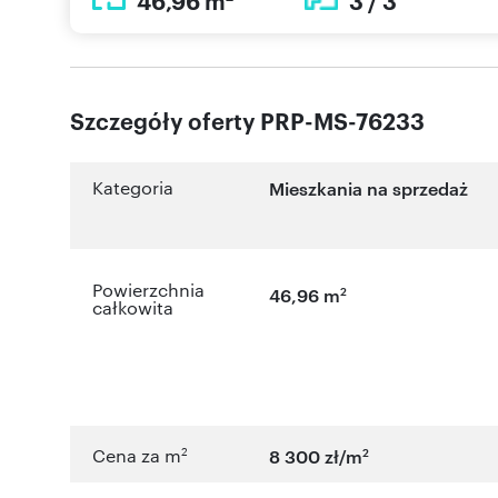
46,96 m
3 / 3
Szczegóły oferty PRP-MS-76233
Kategoria
Mieszkania na sprzedaż
Powierzchnia
2
46,96 m
całkowita
2
2
Cena za m
8 300 zł/m