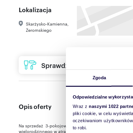
Lokalizacja
Skarżysko-Kamienna
,
Żeromskiego
Sprawdź ofertę usług remon
Zgoda
Odpowiedzialne wykorzysta
Opis oferty
Wraz z
naszymi 1022 partn
pliki cookie, w celu wyświet
oczekiwaniom użytkowników i
Na sprzedaż 3-pokojowe mieszkanie o powierzchni 46,9
to robi.
wielorodzinnego w atrakcyjnej lokalizacji - w Skarżysku