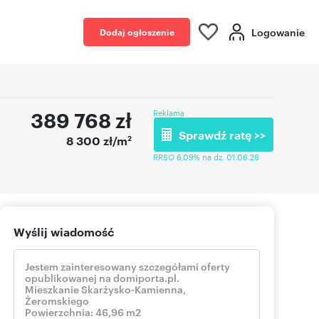
Logowanie
Dodaj ogłoszenie
389 768
zł
Reklama
Sprawdź ratę >>
2
8 300 zł/m
RRSO 6,09% na dz. 01.06.26
Wyślij wiadomość