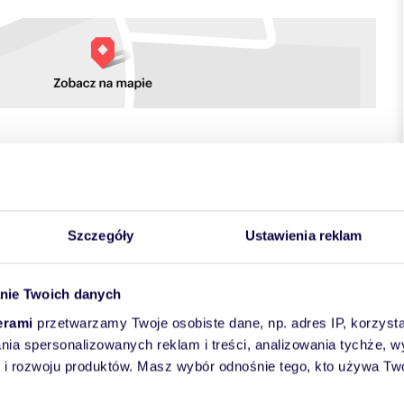
towych
Szczegóły
Ustawienia reklam
nie Twoich danych
erami
przetwarzamy Twoje osobiste dane, np. adres IP, korzystaj
lania spersonalizowanych reklam i treści, analizowania tychże,
 rozwoju produktów. Masz wybór odnośnie tego, kto używa Twoi
6 m² , usytuowane na 3 piętrze nowoczesnego budynku
-Kamiennej przy ul. Żeromskiego, niedaleko centrum miasta.