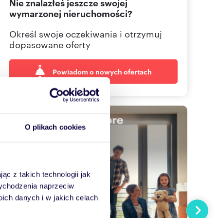
Nie znalazłeś jeszcze swojej
wymarzonej nieruchomości?
Określ swoje oczekiwania i otrzymuj
dopasowane oferty
Powiadom o nowych ofertach
O plikach cookies
ąc z takich technologii jak
 wychodzenia naprzeciw
ch danych i w jakich celach
Następn