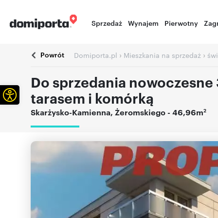
Sprzedaż
Wynajem
Pierwotny
Zag
Powrót
›
›
Domiporta.pl
Mieszkania na sprzedaż
świ
Do sprzedania nowoczesne 
Otwórz pasek narzędzi
tarasem i komórką
2
Skarżysko-Kamienna
,
Żeromskiego
- 46,96m