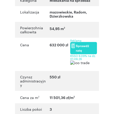
Kategoria
Mieszkania na sprzedaż
Lokalizacja
mazowieckie
,
Radom
,
Dzierzkowska
Powierzchnia
54,95 m
2
całkowita
Reklama
Cena
632 000 zł
Sprawdź
ratę
RSSO 6,09% na dz.
01.06.26
Czynsz
550 zł
administracyjn
y
Cena za m
11 501,36 zł/m
2
2
Liczba pokoi
3