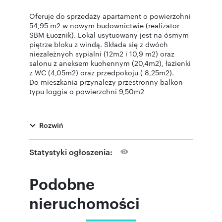
Oferuje do sprzedaży apartament o powierzchni
54,95 m2 w nowym budownictwie (realizator
SBM Łucznik). Lokal usytuowany jest na ósmym
piętrze bloku z windą. Składa się z dwóch
niezależnych sypialni (12m2 i 10,9 m2) oraz
salonu z aneksem kuchennym (20,4m2), łazienki
z WC (4,05m2) oraz przedpokoju ( 8,25m2).
Do mieszkania przynalezy przestronny balkon
typu loggia o powierzchni 9,50m2
Blok usytuowany jest w Centrum Radomia, na
grodzonym terenie. Za dodatkową opłatą
Rozwiń
możliwy zakup miejsca garażowego na parkingu
podziemnym w cenie 40 tys. oraz komórka
lokatorska w cenie 5 tys
Statystyki ogłoszenia:
Idealna lokalizacja. Dookoła cała niezbędna do
życia infrastruktura, sklepy, szkoła, przedszkole,
Podobne
przystanki autobusowe, banki, w bliskim
sąsiedztwie dworzec PKP. Spacerkiem 5 min
nieruchomości
dostaniemy się na deptak na główna ulicę
Radomia Żeromskiego.