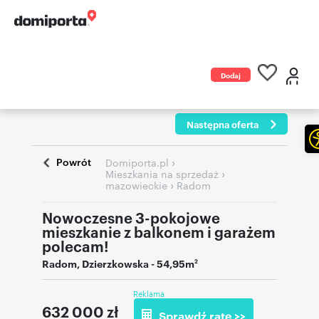
Dodaj
ogłoszenie
Następna oferta
Powrót
›
Domiporta.pl
›
Mieszkania na sprzedaż
›
mazowieckie
Radom
Nowoczesne 3-pokojowe
mieszkanie z balkonem i garażem
polecam!
Radom
,
Dzierzkowska
- 54,95m
2
Reklama
632 000
zł
Sprawdź ratę >>