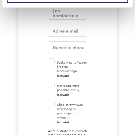
społecznościowym, reklamowym i analitycznym.
Partnerzy mogą połączyć te informacje z innymi danymi
otrzymanymi od Ciebie lub uzyskanymi podczas
korzystania z ich usług.
Szukam najtańszego
kredytu
hipotecznego
(rozwiń)
Interesują mnie
podobne oferty
(rozwiń)
Chcę otrzymywać
informacje o
promocjach i
usługach.
(rozwiń)
Administratorem danych
jest Domiporta Sp. z o.o.