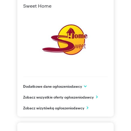
Sweet Home
Dodatkowe dane ogłoszeniodawcy
ul. Elegii 2 lok. 60
Zobacz wszystkie oferty ogłoszeniodawcy
Radom
mazowieckie
PL
Zobacz wizytówkę ogłoszeniodawcy
725 75
Pokaż telefon