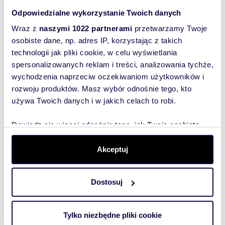
Odpowiedzialne wykorzystanie Twoich danych
Wyślij
Wraz z
naszymi 1022 partnerami
przetwarzamy Twoje
wiadomość
osobiste dane, np. adres IP, korzystając z takich
technologii jak pliki cookie, w celu wyświetlania
spersonalizowanych reklam i treści, analizowania tychże,
To najlepszy
wychodzenia naprzeciw oczekiwaniom użytkowników i
sposób, aby
rozwoju produktów. Masz wybór odnośnie tego, kto
właściciel
używa Twoich danych i w jakich celach to robi.
oferty
szybko się z
Dowiedz się więcej odnośnie tego, jak Twoje osobiste
Tobą
dane są przetwarzane oraz ustaw własne preferencje w
skontaktował!
sekcji szczegółów
. W Deklaracji plików cookie możesz
Akceptuj
zmienić lub wycofać swoją zgodę w dowolnej chwili.
Dostosuj
Wykorzystujemy pliki cookie do spersonalizowania treści
i reklam, aby oferować funkcje społecznościowe i
analizować ruch w naszej witrynie. Informacje o tym, jak
Tylko niezbędne pliki cookie
korzystasz z naszej witryny, udostępniamy partnerom