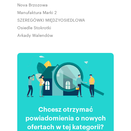
Nova Brzozowa
Manufaktura Marki 2
SZEREGÓWKI MIĘDZYOSIEDLOWA
Osiedle Stokrotki
Arkady Walendów
Chcesz otrzymać
powiadomienia o nowych
ofertach w tej kategorii?