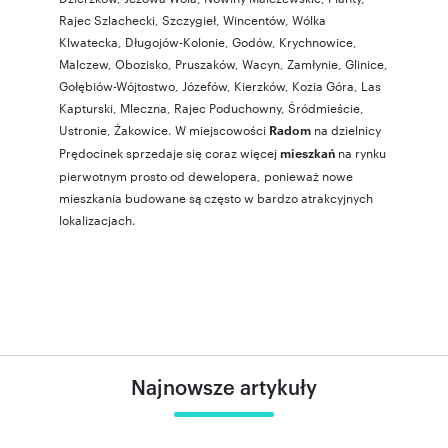
Rajec Szlachecki
,
Szczygieł
,
Wincentów
,
Wólka
Klwatecka
,
Długojów-Kolonie
,
Godów
,
Krychnowice
,
Malczew
,
Obozisko
,
Pruszaków
,
Wacyn
,
Zamłynie
,
Glinice
,
Gołębiów-Wójtostwo
,
Józefów
,
Kierzków
,
Kozia Góra
,
Las
Kapturski
,
Mleczna
,
Rajec Poduchowny
,
Śródmieście
,
Ustronie
,
Żakowice
. W miejscowości
na dzielnicy
Radom
Prędocinek sprzedaje się coraz więcej
na rynku
mieszkań
pierwotnym prosto od dewelopera, ponieważ nowe
mieszkania budowane są często w bardzo atrakcyjnych
lokalizacjach.
Najnowsze artykuły