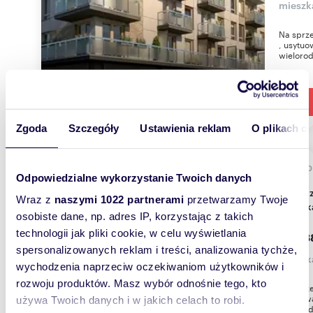
mieszk
Na sprz
, usytu
wielorod
Zgoda
Szczegóły
Ustawienia reklam
O plikach c
55,9
Odpowiedzialne wykorzystanie Twoich danych
Do sprzedania nowoczesne 3-pokojowe
Wraz z
naszymi 1022 partnerami
przetwarzamy Twoje
mieszk
osobiste dane, np. adres IP, korzystając z takich
technologii jak pliki cookie, w celu wyświetlania
458 3
spersonalizowanych reklam i treści, analizowania tychże,
mieszk
wychodzenia naprzeciw oczekiwaniom użytkowników i
rozwoju produktów. Masz wybór odnośnie tego, kto
Na sprze
usytuow
używa Twoich danych i w jakich celach to robi.
wielorod