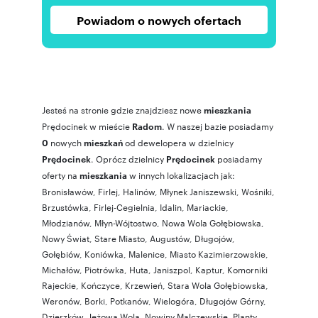
Powiadom o nowych ofertach
Jesteś na stronie gdzie znajdziesz nowe
mieszkania
Prędocinek w mieście
. W naszej bazie posiadamy
Radom
nowych
od dewelopera w dzielnicy
0
mieszkań
. Oprócz dzielnicy
posiadamy
Prędocinek
Prędocinek
oferty na
w innych lokalizacjach jak:
mieszkania
Bronisławów
,
Firlej
,
Halinów
,
Młynek Janiszewski
,
Wośniki
,
Brzustówka
,
Firlej-Cegielnia
,
Idalin
,
Mariackie
,
Młodzianów
,
Młyn-Wójtostwo
,
Nowa Wola Gołębiowska
,
Nowy Świat
,
Stare Miasto
,
Augustów
,
Długojów
,
Gołębiów
,
Koniówka
,
Malenice
,
Miasto Kazimierzowskie
,
Michałów
,
Piotrówka
,
Huta
,
Janiszpol
,
Kaptur
,
Komorniki
Rajeckie
,
Kończyce
,
Krzewień
,
Stara Wola Gołębiowska
,
Weronów
,
Borki
,
Potkanów
,
Wielogóra
,
Długojów Górny
,
Dzierzków
,
Jeżowa Wola
,
Nowiny Malczewskie
,
Planty
,