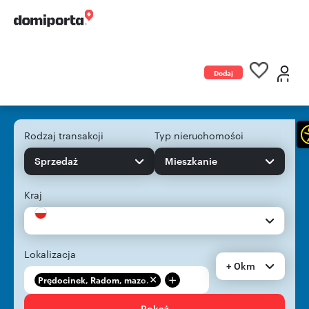
Dodaj
ogłoszenie
Rodzaj transakcji
Typ nieruchomości
Sprzedaż
Mieszkanie
Kraj
Lokalizacja
+ 0km
+
Prędocinek, Radom, mazo...
Pokaż