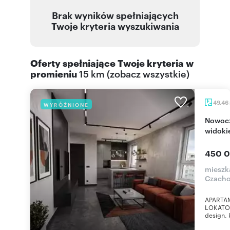
Brak wyników spełniających
Twoje kryteria wyszukiwania
Oferty spełniające Twoje kryteria w
promieniu
15 km
(
zobacz wszystkie
)
49,46
WYRÓŻNIONE
Nowoczesny apartament z panoramicznym
widoki
450 0
mieszk
Czach
APARTA
LOKATOR
design, 