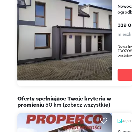
Nowoczesne 3-pokojowe mieszkanie z
ogródk
329 0
mieszk
Nowa in
ZBOŻOWA
postojow
Oferty spełniające Twoje kryteria w
promieniu
50 km
(
zobacz wszystkie
)
43,57
Zapraszam do nowoczesnego 2-pokojowego