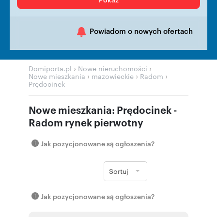
Powiadom o nowych ofertach
›
›
Domiporta.pl
Nowe nieruchomości
›
›
›
Nowe mieszkania
mazowieckie
Radom
Prędocinek
Nowe mieszkania: Prędocinek -
Radom rynek pierwotny
Jak pozycjonowane są ogłoszenia?
Sortuj
Jak pozycjonowane są ogłoszenia?