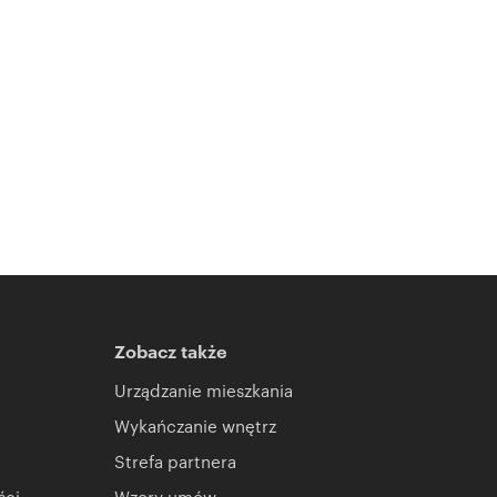
Zobacz także
Urządzanie mieszkania
Wykańczanie wnętrz
Strefa partnera
ści
Wzory umów