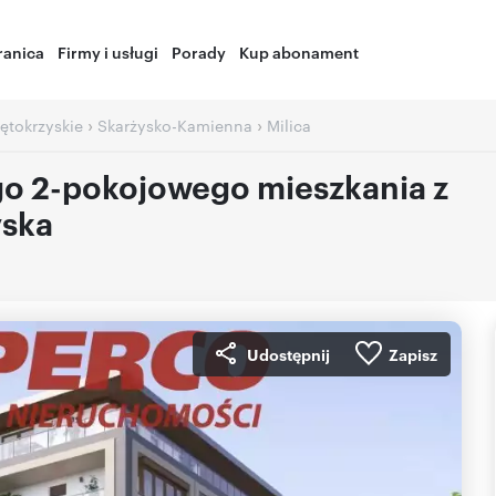
ranica
Firmy i usługi
Porady
Kup abonament
›
›
ętokrzyskie
Skarżysko-Kamienna
Milica
o 2-pokojowego mieszkania z
yska
Udostępnij
Zapisz