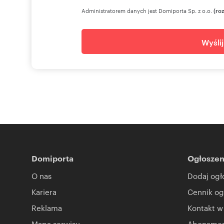
https://www.properco.pl/
Administratorem danych jest Domiporta Sp. z o.o.
(ro
Wyśli
Numer oferty: PRP-MS-76249
Domiporta
Ogłoszen
O nas
Dodaj ogł
Kariera
Cennik og
Reklama
Kontakt w
Mapa serwisu
Abonament