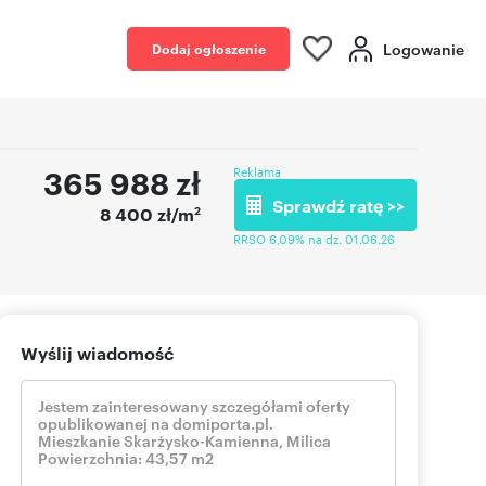
Logowanie
Dodaj ogłoszenie
365 988
zł
Reklama
Sprawdź ratę >>
2
8 400 zł/m
RRSO 6,09% na dz. 01.06.26
Wyślij wiadomość