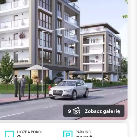
9
Zobacz galerię
LICZBA POKOI
PARKING