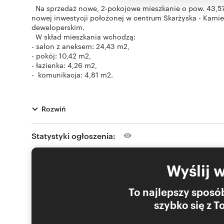
Na sprzedaż nowe, 2-pokojowe mieszkanie o pow. 43,57
nowej inwestycji położonej w centrum Skarżyska - Kamie
deweloperskim.
W skład mieszkania wchodzą:
- salon z aneksem: 24,43 m2,
- pokój: 10,42 m2,
- łazienka: 4,26 m2,
- komunikacja: 4,81 m2.
Do mieszkania przynależy balkon o pow. 3,69 m2
Rozwiń
Budynki zostaną wyposażone w nowoczesne windy. Moż
cenie 38 000 PLN. Komórka lokatorska w cenie 14 000 P
postojowego.
Statystyki ogłoszenia:
Inwestycja oddana do użytku.
Inwestycja zlokalizowana w centrum miasta. Składać się
Wyślij 
mieszkań o zróżnicowanym metrażu oraz liczbie pomies
tarasem po 4-pokojowe z tarasem i widokiem na panoramę
oraz plan budynku zostały zaprojektowane tak, by swob
To najlepszy sposób
szybko się z 
>>Kupujący zwolniony z kosztów obsługi biura i poda