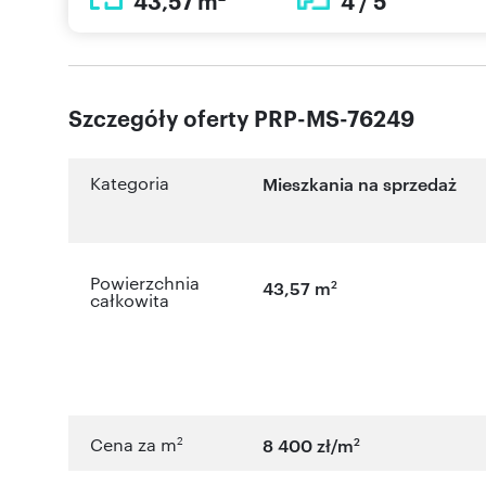
43,57 m
4 / 5
Szczegóły oferty PRP-MS-76249
Kategoria
Mieszkania na sprzedaż
Powierzchnia
2
43,57 m
całkowita
2
2
Cena za m
8 400 zł/m