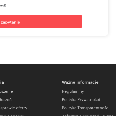
zwiń)
j zapytanie
ia
Ważne informacje
oszenie
Regulaminy
łoszeń
Polityka Prywatności
 sprawie oferty
Polityka Transparentności
 dla agencji
Zgłoszenia naruszeń - sygnali