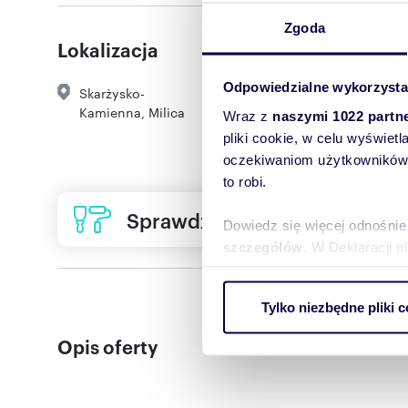
Zgoda
Lokalizacja
Odpowiedzialne wykorzysta
Skarżysko-
Kamienna
,
Milica
Wraz z
naszymi 1022 partn
pliki cookie, w celu wyświet
oczekiwaniom użytkowników i
to robi.
Sprawdź ofertę usług remon
Dowiedz się więcej odnośnie
szczegółów
. W Deklaracji 
Wykorzystujemy pliki cookie 
Tylko niezbędne pliki c
ruch w naszej witrynie. Inf
reklamowym i analitycznym. 
Opis oferty
uzyskanymi podczas korzysta