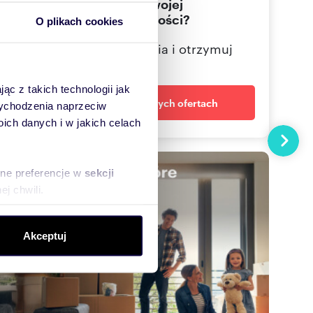
Nie znalazłeś jeszcze swojej
wymarzonej nieruchomości?
O plikach cookies
Określ swoje oczekiwania i otrzymuj
dopasowane oferty
ąc z takich technologii jak
Powiadom o nowych ofertach
 wychodzenia naprzeciw
ch danych i w jakich celach
Następn
sne preferencje w
sekcji
j chwili.
ołecznościowe i analizować
Akceptuj
artnerom społecznościowym,
anymi od Ciebie lub