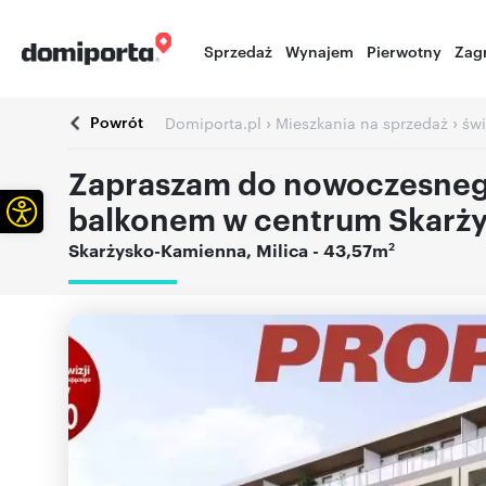
Sprzedaż
Wynajem
Pierwotny
Zag
Powrót
›
›
Domiporta.pl
Mieszkania na sprzedaż
świ
Zapraszam do nowoczesneg
Otwórz pasek narzędzi
balkonem w centrum Skarż
2
Skarżysko-Kamienna
,
Milica
- 43,57m