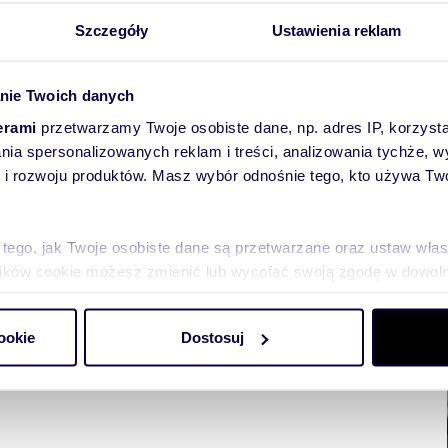
Szczegóły
Ustawienia reklam
nie Twoich danych
erami
przetwarzamy Twoje osobiste dane, np. adres IP, korzystaj
lania spersonalizowanych reklam i treści, analizowania tychże,
 rozwoju produktów. Masz wybór odnośnie tego, kto używa Twoi
towych
 tego, jak Twoje osobiste dane są przetwarzane oraz ustaw wła
plików cookie możesz zmienić lub wycofać swoją zgodę w dowolne
do spersonalizowania treści i reklam, aby oferować funkcje sp
ookie
Dostosuj
ormacje o tym, jak korzystasz z naszej witryny, udostępniamy p
Partnerzy mogą połączyć te informacje z innymi danymi otrzym
nia z ich usług.