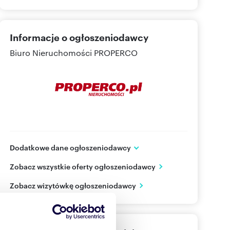
Informacje o ogłoszeniodawcy
Biuro Nieruchomości PROPERCO
Dodatkowe dane ogłoszeniodawcy
ul.Kozia 3a /1
Zobacz wszystkie oferty ogłoszeniodawcy
Kielce
świętokrzyskie
PL
Zobacz wizytówkę ogłoszeniodawcy
692024
Pokaż telefon