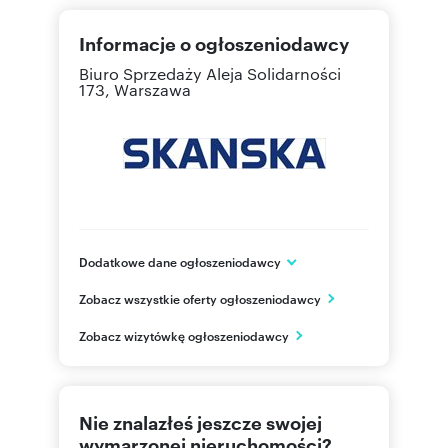
Informacje o ogłoszeniodawcy
Biuro Sprzedaży
Aleja Solidarności
173, Warszawa
Dodatkowe dane ogłoszeniodawcy
Skanska Residential Development Poland
Zobacz wszystkie oferty ogłoszeniodawcy
Aleja "Solidarności" 173
Warszawa
Zobacz wizytówkę ogłoszeniodawcy
mazowieckie
509 57
Pokaż telefon
Nie znalazłeś jeszcze swojej
22 509
Pokaż telefon
wymarzonej nieruchomości?