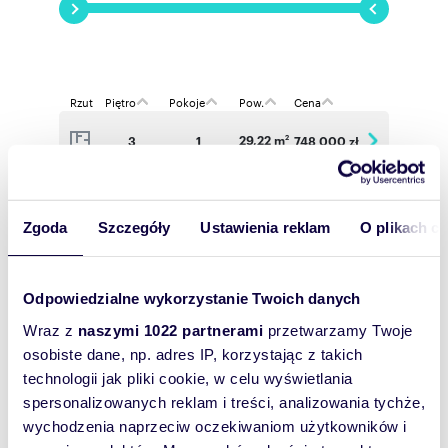
- Przestronne balkony i tarasy
- System Appartme (smart home) w standardzie
- Rozwiązania do instalacji klimatyzacji
- Certyfikat Obiekt Bez Barier
- Wieszaki na rowery w garażu i stojaki na
dziedzińcu
Rzut
Piętro
Pokoje
Pow.
Cena
29,22 m
3
1
748 000 zł
2
W trosce o środowisko
- System odzysku wody szarej
29,19 m
4
1
754 000 zł
2
- Zbiornik na deszczówkę
Zgoda
Szczegóły
Ustawienia reklam
O plikach c
- Poidełka dla ptaków
- Domki dla owadów
- Tereny zielone z rodzimymi gatunkami roślin
- Planowana certyfikacja BREEAM na poziomie
Odpowiedzialne wykorzystanie Twoich danych
Wyślij
Excellent
wiadomość
Wraz z
naszymi 1022 partnerami
przetwarzamy Twoje
osobiste dane, np. adres IP, korzystając z takich
technologii jak pliki cookie, w celu wyświetlania
To najlepszy
spersonalizowanych reklam i treści, analizowania tychże,
sposób, aby
wychodzenia naprzeciw oczekiwaniom użytkowników i
właściciel