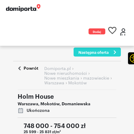
Dodaj
ogłoszenie
Następna oferta
Powrót
›
Domiporta.pl
›
Nowe nieruchomości
›
›
Nowe mieszkania
mazowieckie
›
Warszawa
Mokotów
Holm House
Warszawa
,
Mokotów
,
Domaniewska
Ukończona
748 000 - 754 000
zł
25 599 - 25 831 zł/m
2