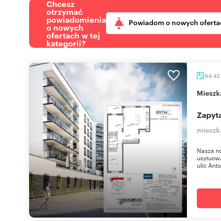
Chcesz
otrzymać
powiadomienia
Powiadom o nowych oferta
o nowych
ofertach w tej
kategorii?
64,42
miesz
Zapyta
mieszk
Nasza n
usytuow
ulic Anto