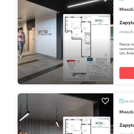
miesz
Zapyta
mieszk
Nasza n
usytuow
ulic Anto
64,5
miesz
Zapyta
mieszk