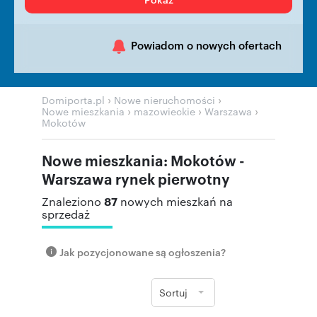
Powiadom o nowych ofertach
›
›
Domiporta.pl
Nowe nieruchomości
›
›
›
Nowe mieszkania
mazowieckie
Warszawa
Mokotów
Nowe mieszkania: Mokotów -
Warszawa rynek pierwotny
87
Znaleziono
nowych mieszkań na
sprzedaż
Jak pozycjonowane są ogłoszenia?
Sortuj