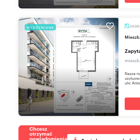
33,06
WYRÓŻNIONE
miesz
Zapyta
mieszk
Nasza n
usytuow
ulic Anto
Chcesz
otrzymać
powiadomienia