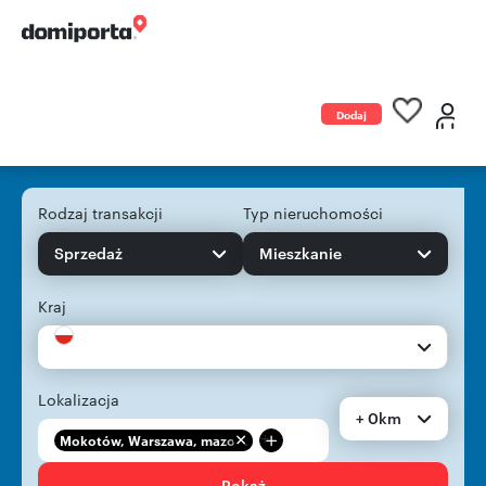
Dodaj
ogłoszenie
Rodzaj transakcji
Typ nieruchomości
Sprzedaż
Mieszkanie
Kraj
Lokalizacja
+ 0km
+
Mokotów, Warszawa, mazo...
Pokaż