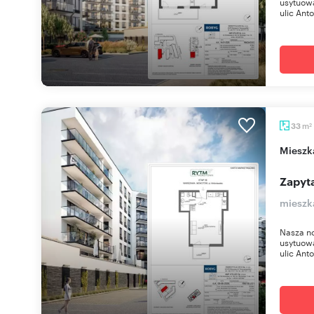
usytuow
ulic Anto
m
33
2
miesz
Zapyta
mieszk
Nasza n
usytuow
ulic Anto