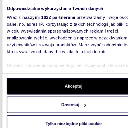
do użytk
Odpowiedzialne wykorzystanie Twoich danych
Wraz z
naszymi 1022 partnerami
przetwarzamy Twoje osob
dane, np. adres IP, korzystając z takich technologii jak pliki 
w celu wyświetlania spersonalizowanych reklam i treści,
analizowania tychże, wychodzenia naprzeciw oczekiwaniom
użytkowników i rozwoju produktów. Masz wybór odnośnie te
43,57
WYRÓŻNIONE
kto używa Twoich danych i w jakich celach to robi.
Nowoczesne 2-pokojowe mieszkanie na
Mokoto
Dowiedz się więcej odnośnie tego, jak Twoje osobiste dane 
przetwarzane oraz ustaw własne preferencje w
sekcji
762 47
szczegółów
. W Deklaracji plików cookie możesz zmienić lu
mieszk
wycofać swoją zgodę w dowolnej chwili.
Akceptuj
Kostrz
Wykorzystujemy pliki cookie do spersonalizowania treści i r
Oferuje
Dostosuj
aby oferować funkcje społecznościowe i analizować ruch w 
powierz
Kostrzyńs
witrynie. Informacje o tym, jak korzystasz z naszej witryny,
udostępniamy partnerom społecznościowym, reklamowym i
Tylko niezbędne pliki cookie
analitycznym. Partnerzy mogą połączyć te informacje z inn