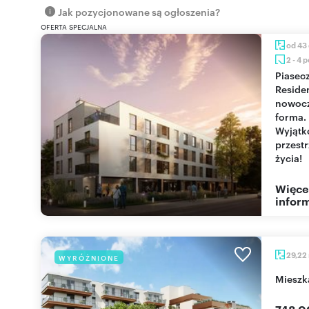
Jak pozycjonowane są ogłoszenia?
OFERTA SPECJALNA
od 43
2 - 4 
Piaseczno
Reside
nowoc
forma.
Wyjąt
przest
życia!
Więce
inform
29,22
WYRÓŻNIONE
miesz