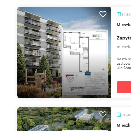
64,5
miesz
Zapyta
mieszk
Nasza n
usytuow
ulic Anto
61,58
miesz