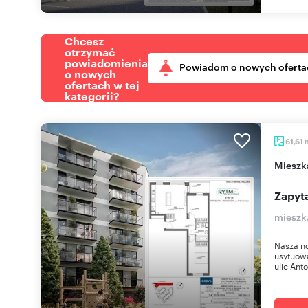
Chcesz
otrzymać
powiadomienia
Powiadom o nowych oferta
o nowych
ofertach w tej
kategorii?
61,61
miesz
Zapyta
mieszk
Nasza n
usytuow
ulic Anto