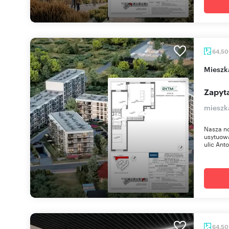
64,5
miesz
Zapyta
mieszk
Nasza n
usytuow
ulic Anto
64,5