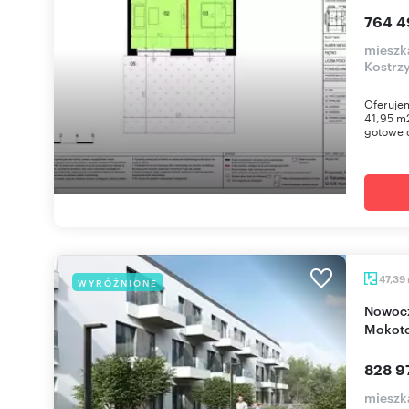
764 4
mieszk
Kostrz
Oferuje
41,95 m2
gotowe d
47,39
WYRÓŻNIONE
Nowoczesne 2-pokojowe mieszkanie na
Mokoto
828 97
mieszk