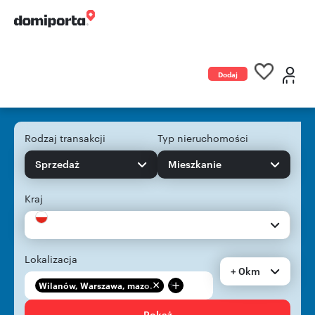
Dodaj
ogłoszenie
Rodzaj transakcji
Typ nieruchomości
Sprzedaż
Mieszkanie
Kraj
Lokalizacja
+ 0km
+
Wilanów, Warszawa, mazo...
Pokaż