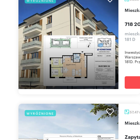
WYRÓŻNIONE
miesz
718 20
mieszka
181 D
Inwestyc
Warszawi
181D. Prz
57,47
WYRÓŻNIONE
miesz
Zapyta