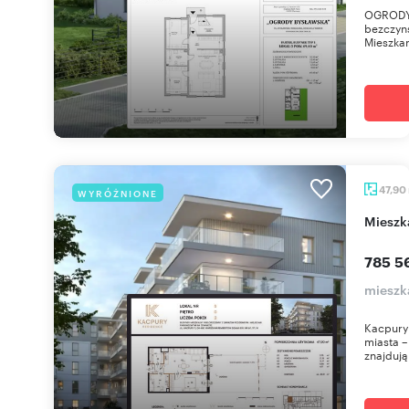
OGRODY 
bezczyns
Mieszkan
47,90
WYRÓŻNIONE
miesz
785 5
mieszk
Kacpury 
miasta – 
znajdują 