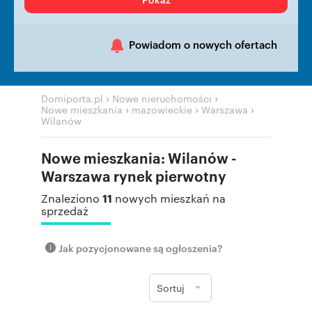
Powiadom o nowych ofertach
›
›
Domiporta.pl
Nowe nieruchomości
›
›
›
Nowe mieszkania
mazowieckie
Warszawa
Wilanów
Nowe mieszkania: Wilanów -
Warszawa rynek pierwotny
11
Znaleziono
nowych mieszkań na
sprzedaż
Jak pozycjonowane są ogłoszenia?
Sortuj