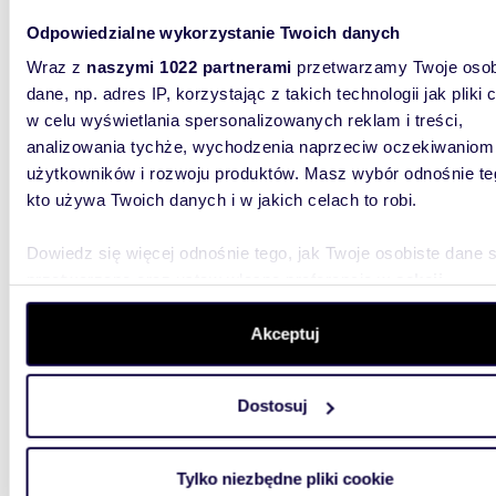
Odpowiedzialne wykorzystanie Twoich danych
Wraz z
naszymi 1022 partnerami
przetwarzamy Twoje osob
dane, np. adres IP, korzystając z takich technologii jak pliki 
67,15
w celu wyświetlania spersonalizowanych reklam i treści,
WYRÓŻNIONE
analizowania tychże, wychodzenia naprzeciw oczekiwaniom
miesz
użytkowników i rozwoju produktów. Masz wybór odnośnie te
kto używa Twoich danych i w jakich celach to robi.
906 5
mieszk
Dowiedz się więcej odnośnie tego, jak Twoje osobiste dane 
przetwarzane oraz ustaw własne preferencje w
sekcji
Kacpury 
miasta – 
szczegółów
. W Deklaracji plików cookie możesz zmienić lu
znajdują 
wycofać swoją zgodę w dowolnej chwili.
Akceptuj
Wykorzystujemy pliki cookie do spersonalizowania treści i r
Dostosuj
aby oferować funkcje społecznościowe i analizować ruch w 
witrynie. Informacje o tym, jak korzystasz z naszej witryny,
udostępniamy partnerom społecznościowym, reklamowym i
Tylko niezbędne pliki cookie
analitycznym. Partnerzy mogą połączyć te informacje z inn