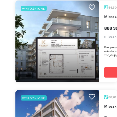
54,5
WYRÓŻNIONE
miesz
888 3
mieszk
Kacpury 
miasta – 
znajdują 
36,70
WYRÓŻNIONE
miesz