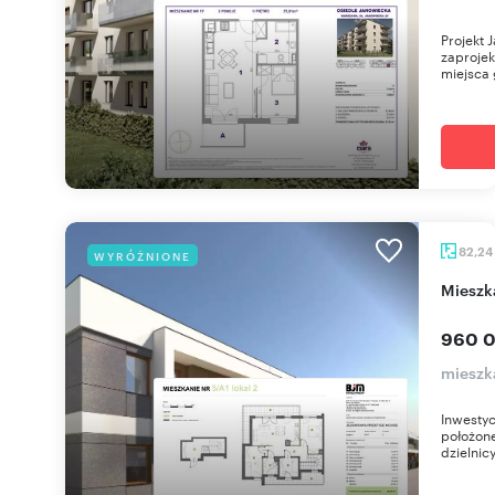
Projekt 
zaprojek
miejsca 
82,24
WYRÓŻNIONE
miesz
960 0
mieszk
Inwestyc
położone
dzielnic