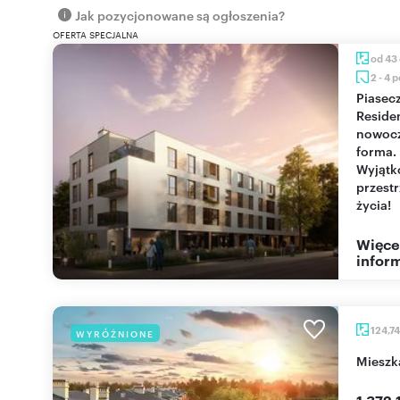
Jak pozycjonowane są ogłoszenia?
OFERTA SPECJALNA
od 43
2 - 4 
Piaseczno
Reside
nowoc
forma.
Wyjąt
przest
życia!
Więce
inform
124,7
WYRÓŻNIONE
miesz