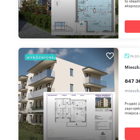
to ideal
ekspozyc
74,33
WYRÓŻNIONE
miesz
847 3
mieszk
Projekt 
zaprojek
miejsca 