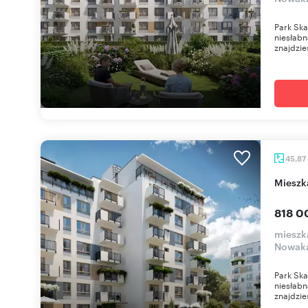
Park Ska
niesłabn
znajdzies
45,87
miesz
818 0
mieszk
Nowaka
Park Ska
niesłabn
znajdzies