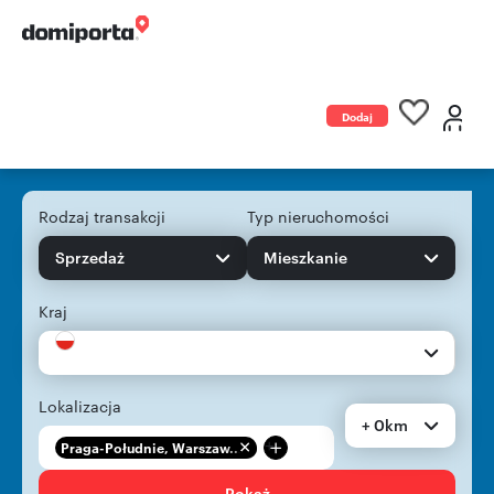
Dodaj
ogłoszenie
Rodzaj transakcji
Typ nieruchomości
Sprzedaż
Mieszkanie
Kraj
Lokalizacja
+ 0km
+
Praga-Południe, Warszaw...
Pokaż