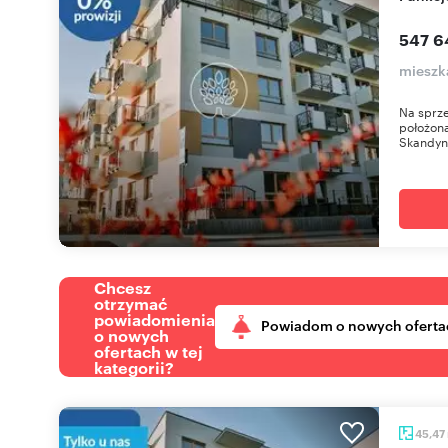
547 6
mieszk
Na sprze
położona
Skandyna
Chcesz
otrzymać
powiadomienia
Powiadom o nowych oferta
o nowych
ofertach w tej
kategorii?
45,47