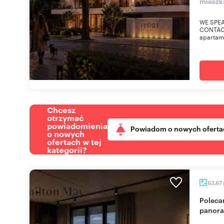
mieszk
WE SPEA
CONTACT
apartam
Chcesz
otrzymać
powiadomienia
Powiadom o nowych oferta
o nowych
ofertach w tej
kategorii?
63,67
Polecam 63,67 m² apartament na Saskiej Kępie z
panora