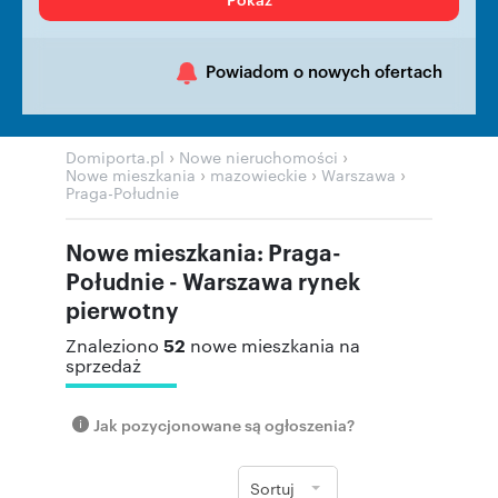
Powiadom o nowych ofertach
›
›
Domiporta.pl
Nowe nieruchomości
›
›
›
Nowe mieszkania
mazowieckie
Warszawa
Praga-Południe
Nowe mieszkania: Praga-
Południe - Warszawa rynek
pierwotny
52
Znaleziono
nowe mieszkania na
sprzedaż
Jak pozycjonowane są ogłoszenia?
Sortuj