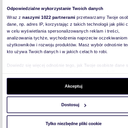
25,29
Odpowiedzialne wykorzystanie Twoich danych
miesz
Wraz z
naszymi 1022 partnerami
przetwarzamy Twoje osob
dane, np. adres IP, korzystając z takich technologii jak pliki 
500 11
w celu wyświetlania spersonalizowanych reklam i treści,
analizowania tychże, wychodzenia naprzeciw oczekiwaniom
mieszk
Nowaka
użytkowników i rozwoju produktów. Masz wybór odnośnie te
kto używa Twoich danych i w jakich celach to robi.
Park Ska
niesłabn
znajdzies
Dowiedz się więcej odnośnie tego, jak Twoje osobiste dane 
przetwarzane oraz ustaw własne preferencje w
sekcji
szczegółów
. W Deklaracji plików cookie możesz zmienić lu
wycofać swoją zgodę w dowolnej chwili.
Akceptuj
Wykorzystujemy pliki cookie do spersonalizowania treści i r
Dostosuj
aby oferować funkcje społecznościowe i analizować ruch w 
28,96
witrynie. Informacje o tym, jak korzystasz z naszej witryny,
miesz
udostępniamy partnerom społecznościowym, reklamowym i
Tylko niezbędne pliki cookie
analitycznym. Partnerzy mogą połączyć te informacje z inn