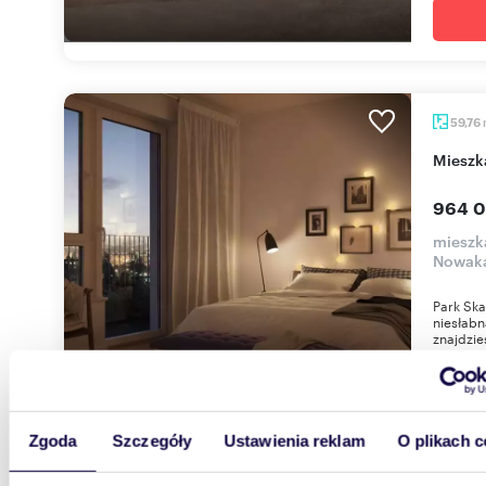
59,76
miesz
964 0
mieszk
Nowaka
Park Ska
niesłabn
znajdzies
Zgoda
Szczegóły
Ustawienia reklam
O plikach c