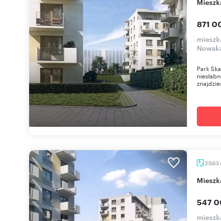
miesz
871 0
mieszk
Nowaka
Park Ska
niesłabn
znajdzies
29,63
miesz
547 0
mieszk