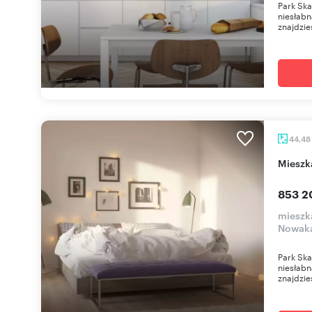
Park Ska
niesłabn
znajdzies
44,48
miesz
853 2
mieszk
Nowaka
Park Ska
niesłabn
znajdzies