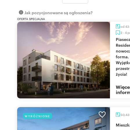
Jak pozycjonowane są ogłoszenia?
OFERTA SPECJALNA
od 43
2 - 4 
Piaseczno
Reside
nowoc
forma.
Wyjąt
przest
życia!
Więce
inform
50,43
WYRÓŻNIONE
miesz