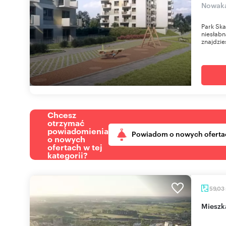
Nowaka
Park Ska
niesłabn
znajdzies
Chcesz
otrzymać
powiadomienia
Powiadom o nowych oferta
o nowych
ofertach w tej
kategorii?
59,03
miesz