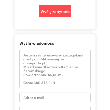
pokaż telefon
tel. kom:
+48 6
https://www.properco.pl/
Wyślij zapytanie
Numer oferty: PRP-MS-76220
Wyślij wiadomość