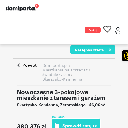
Dodaj
ogłoszenie
Następna oferta
Powrót
›
Domiporta.pl
›
Mieszkania na sprzedaż
›
świętokrzyskie
Skarżysko-Kamienna
Nowoczesne 3-pokojowe
mieszkanie z tarasem i garażem
Skarżysko-Kamienna
,
Żeromskiego
- 46,96m
2
Reklama
380 376
zł
Sprawdź ratę >>