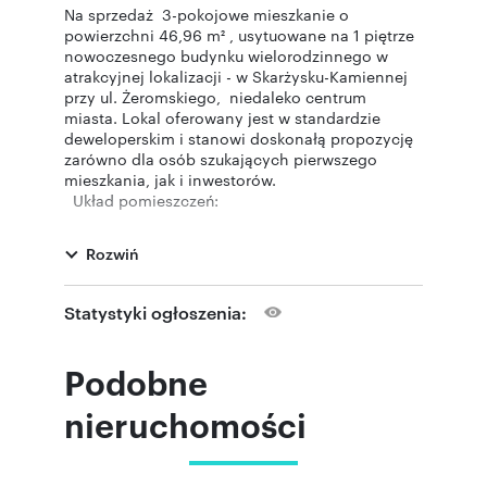
Na sprzedaż 3-pokojowe mieszkanie o
powierzchni 46,96 m² , usytuowane na 1 piętrze
nowoczesnego budynku wielorodzinnego w
atrakcyjnej lokalizacji - w Skarżysku-Kamiennej
przy ul. Żeromskiego, niedaleko centrum
miasta. Lokal oferowany jest w standardzie
deweloperskim i stanowi doskonałą propozycję
zarówno dla osób szukających pierwszego
mieszkania, jak i inwestorów.
Układ pomieszczeń:
- salon z aneksem kuchennym - 18,93 m²
- sypialnia - 8,17 m²
Rozwiń
- sypialnia - 10,40 m 2
- łazienka - 5,35 m²
- przedpokój - 4,98 m²
Statystyki ogłoszenia:
- taras - 7,43 m²
Do mieszkania przynależy komórka lokatorska o
powierzchni 1,90 m² w cenie 6000 PLN/m².
Podobne
Mieszkanie znajduje się w nowoczesnym
budynku zrealizowanym w ramach kameralnej
nieruchomości
inwestycji obejmującej 56 lokali mieszkalnych o
powierzchniach od 38 m² do 60 m². Budynek
posiada cztery kondygnacje naziemne, garaż