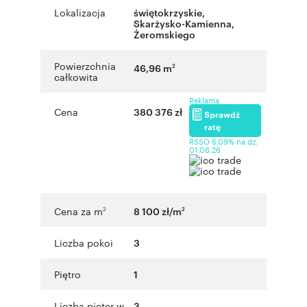
Lokalizacja
świętokrzyskie
,
Skarżysko-Kamienna
,
Żeromskiego
Powierzchnia
46,96 m
2
całkowita
Reklama
Cena
380 376 zł
Sprawdź
ratę
RSSO 6,09% na dz.
01.06.26
Cena za m
8 100 zł/m
2
2
Liczba pokoi
3
Piętro
1
Liczba pięter w
3