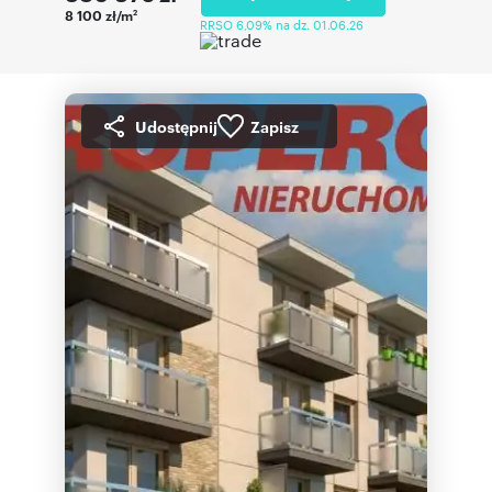
8 100 zł/m
2
RRSO 6,09% na dz. 01.06.26
Udostępnij
Zapisz