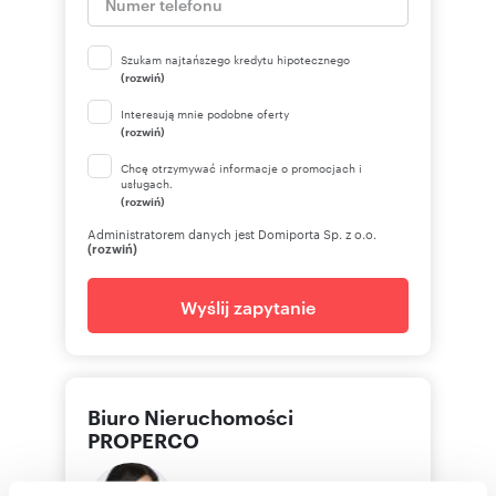
Szukam najtańszego kredytu hipotecznego
(rozwiń)
Interesują mnie podobne oferty
(rozwiń)
Chcę otrzymywać informacje o promocjach i
usługach.
(rozwiń)
Administratorem danych jest Domiporta Sp. z o.o.
(rozwiń)
Wyślij zapytanie
Biuro Nieruchomości
PROPERCO
Dorota
Pękalska-Perz