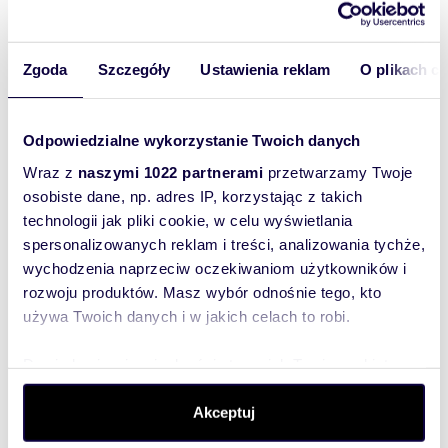
Biuro Nieruchomości PROPERCO
Zgoda
Szczegóły
Ustawienia reklam
O plikach c
+48 41
Pokaż telefon
Odpowiedzialne wykorzystanie Twoich danych
+48 60
Pokaż telefon
Wraz z
naszymi 1022 partnerami
przetwarzamy Twoje
osobiste dane, np. adres IP, korzystając z takich
technologii jak pliki cookie, w celu wyświetlania
spersonalizowanych reklam i treści, analizowania tychże,
Zostaw telefon, oddzwonimy
bezpłatnie
wychodzenia naprzeciw oczekiwaniom użytkowników i
rozwoju produktów. Masz wybór odnośnie tego, kto
używa Twoich danych i w jakich celach to robi.
Zatwierdź
Dowiedz się więcej odnośnie tego, jak Twoje osobiste
dane są przetwarzane oraz ustaw własne preferencje w
sekcji szczegółów
. W Deklaracji plików cookie możesz
Akceptuj
zmienić lub wycofać swoją zgodę w dowolnej chwili.