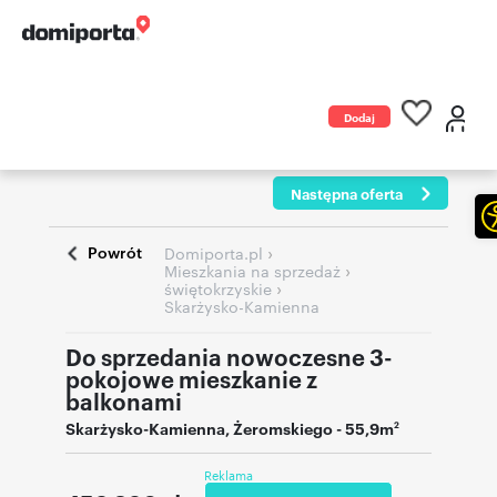
Dodaj
ogłoszenie
Następna oferta
Powrót
›
Domiporta.pl
›
Mieszkania na sprzedaż
›
świętokrzyskie
Skarżysko-Kamienna
Do sprzedania nowoczesne 3-
pokojowe mieszkanie z
balkonami
Skarżysko-Kamienna
,
Żeromskiego
- 55,9m
2
Reklama