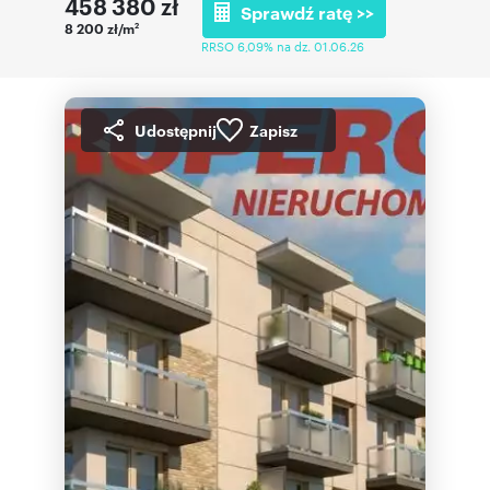
458 380
zł
Sprawdź ratę >>
8 200 zł/m
2
RRSO 6,09% na dz. 01.06.26
Udostępnij
Zapisz