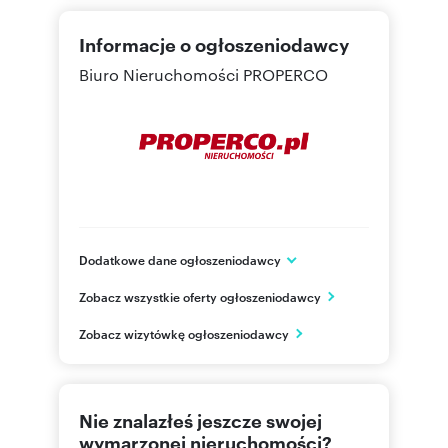
Informacje o ogłoszeniodawcy
Biuro Nieruchomości PROPERCO
Dodatkowe dane ogłoszeniodawcy
ul.Kozia 3a /1
Zobacz wszystkie oferty ogłoszeniodawcy
Kielce
świętokrzyskie
PL
Zobacz wizytówkę ogłoszeniodawcy
692024
Pokaż telefon
Nie znalazłeś jeszcze swojej
wymarzonej nieruchomości?