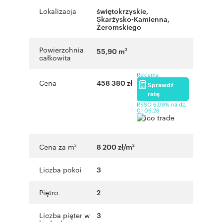
Lokalizacja
świętokrzyskie
,
Skarżysko-Kamienna
,
Żeromskiego
Powierzchnia
55,90 m
2
całkowita
Reklama
Cena
458 380 zł
Sprawdź
ratę
RSSO 6,09% na dz.
01.06.26
Cena za m
8 200 zł/m
2
2
Liczba pokoi
3
Piętro
2
Liczba pięter w
3