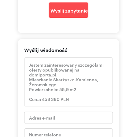
25-514 Kielce
Wyślij zapytanie
pokaż telefon
tel. kom:
+48 6
https://www.properco.pl/
Numer oferty: PRP-MS-76225
Wyślij wiadomość