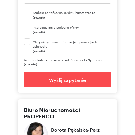
Szukam najtańszego kredytu hipotecznego
(rozwiń)
Interesują mnie podobne oferty
(rozwiń)
Chcę otrzymywać informacje o promocjach i
usługach.
(rozwiń)
Administratorem danych jest Domiporta Sp. z o.o.
(rozwiń)
Wyślij zapytanie
Biuro Nieruchomości
PROPERCO
Dorota
Pękalska-Perz