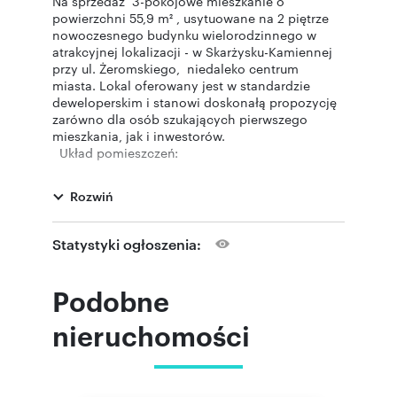
Na sprzedaż 3-pokojowe mieszkanie o
powierzchni 55,9 m² , usytuowane na 2 piętrze
nowoczesnego budynku wielorodzinnego w
atrakcyjnej lokalizacji - w Skarżysku-Kamiennej
przy ul. Żeromskiego, niedaleko centrum
miasta. Lokal oferowany jest w standardzie
deweloperskim i stanowi doskonałą propozycję
zarówno dla osób szukających pierwszego
mieszkania, jak i inwestorów.
Układ pomieszczeń:
- salon z aneksem kuchennym - 23,05 m²
- sypialnia - 10,53 m²
Rozwiń
- sypialnia - 9,50 m 2
- wc - 1,26 m²
- łazienka - 4,42 m²
Statystyki ogłoszenia:
- przedpokój - 6,37 m²
- garderoba - 0,77 m²
- 2 balkony - 3,88 i 3,42 m²
Podobne
Do mieszkania przynależy komórka lokatorska o
powierzchni 1,90 m² w cenie 6000 PLN/m².
nieruchomości
Mieszkanie znajduje się w nowoczesnym
budynku zrealizowanym w ramach kameralnej
inwestycji obejmującej 56 lokali mieszkalnych o
powierzchniach od 38 m² do 60 m². Budynek