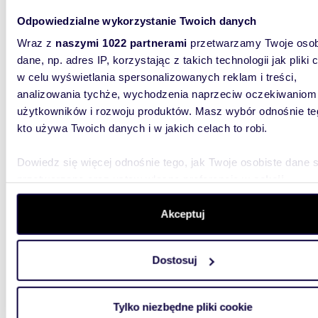
Odpowiedzialne wykorzystanie Twoich danych
3022
Wraz z
naszymi 1022 partnerami
przetwarzamy Twoje osob
WYRÓŻNIONE
dane, np. adres IP, korzystając z takich technologii jak pliki 
Duża działka 3022 m² pod dom z ogrodem,
w celu wyświetlania spersonalizowanych reklam i treści,
światł
analizowania tychże, wychodzenia naprzeciw oczekiwaniom
659 0
użytkowników i rozwoju produktów. Masz wybór odnośnie te
kto używa Twoich danych i w jakich celach to robi.
działk
Dowiedz się więcej odnośnie tego, jak Twoje osobiste dane 
Duża dz
miejsca
przetwarzane oraz ustaw własne preferencje w
sekcji
a jednoc
szczegółów
. W Deklaracji plików cookie możesz zmienić lu
wycofać swoją zgodę w dowolnej chwili.
Akceptuj
Wykorzystujemy pliki cookie do spersonalizowania treści i r
Dostosuj
aby oferować funkcje społecznościowe i analizować ruch w 
witrynie. Informacje o tym, jak korzystasz z naszej witryny,
udostępniamy partnerom społecznościowym, reklamowym i
75,90
WYRÓŻNIONE
Tylko niezbędne pliki cookie
analitycznym. Partnerzy mogą połączyć te informacje z inn