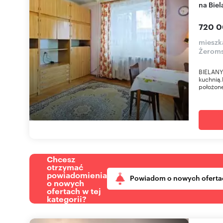
na Bie
720 0
mieszk
Żerom
BIELANY
kuchnią
położone
Chcesz
otrzymać
powiadomienia
Powiadom o nowych oferta
o nowych
ofertach w tej
kategorii?