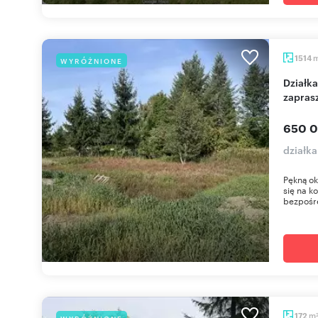
1514
WYRÓŻNIONE
Działka 1514 m² z dostępem do rzeki Zimna Woda -
zapras
650 0
działk
Pękną ok
się na k
bezpośre
m
172