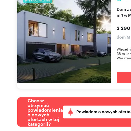
WYRÓŻNIONE
Dom z ogrodem, garaż, energooszczędny (172
m²) w 
2 290
dom Mi
Więcej n
38 to ka
Warszawą
Chcesz
otrzymać
powiadomienia
Powiadom o nowych oferta
o nowych
ofertach w tej
kategorii?