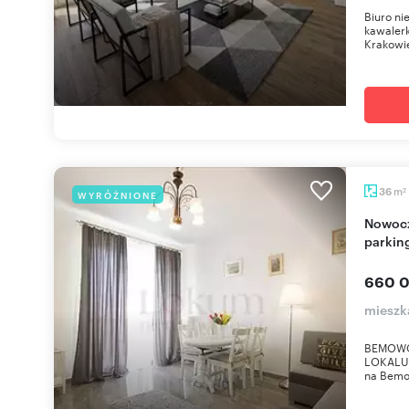
Biuro n
kawaler
Krakowie
m
36
WYRÓŻNIONE
2
Nowoczesne 36 m² z balkonem i miejscem
parki
660 0
mieszk
BEMOWO 
LOKALU 
na Bemow