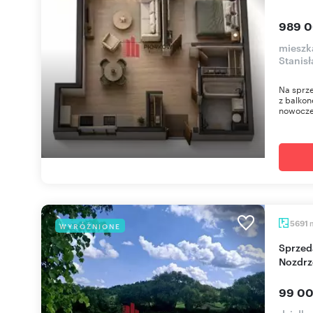
989 0
mieszk
Stanis
Na sprze
z balkon
nowoczes
5691
WYRÓŻNIONE
Sprzedam działkę 5 691 m² przy Sanu w
Nozdrz
99 00