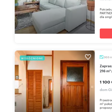
Potrzebu
PARTNER
dla sing
303
WYRÓŻNIONE
Zapraszam do obejrzenia przestronnego domu
216 m²
1 100
dom Ci
Przestro
m² położ
propozyc