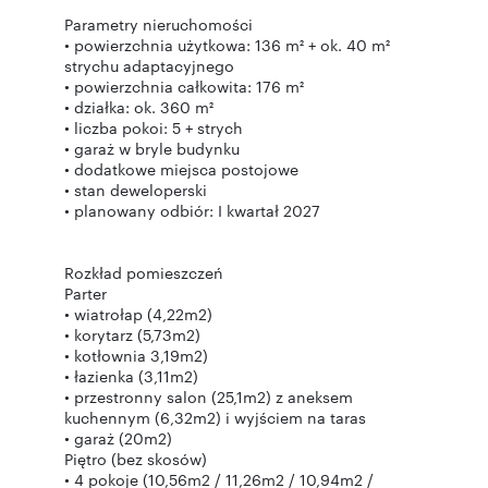
Parametry nieruchomości
• powierzchnia użytkowa: 136 m² + ok. 40 m²
strychu adaptacyjnego
• powierzchnia całkowita: 176 m²
• działka: ok. 360 m²
• liczba pokoi: 5 + strych
• garaż w bryle budynku
• dodatkowe miejsca postojowe
• stan deweloperski
• planowany odbiór: I kwartał 2027
Rozkład pomieszczeń
Parter
• wiatrołap (4,22m2)
• korytarz (5,73m2)
• kotłownia 3,19m2)
• łazienka (3,11m2)
• przestronny salon (25,1m2) z aneksem
kuchennym (6,32m2) i wyjściem na taras
• garaż (20m2)
Piętro (bez skosów)
• 4 pokoje (10,56m2 / 11,26m2 / 10,94m2 /