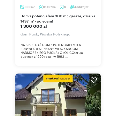
m
ha
zł/m
300
0,1497
8
4 333
2
2
Dom z potencjałem 300 m², garaże, działka
1497 m² - polecam!
1 300 000 zł
dom Puck, Wojska Polskiego
NA SPRZEDAŻ DOM Z POTENCJAŁEMTEN
BUDYNEK JEST ZNANY MIESZKAŃCOM
NADMORSKIEGO PUCKA i OKOLICOferuję
budynek z 1920 roku - w 1993 ...