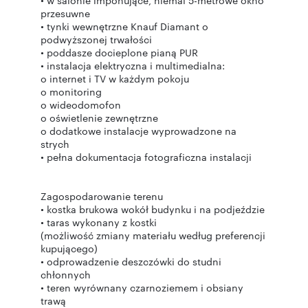
• w salonie imponujące, niemal 5-metrowe okno
przesuwne
• tynki wewnętrzne Knauf Diamant o
podwyższonej trwałości
• poddasze docieplone pianą PUR
• instalacja elektryczna i multimedialna:
o internet i TV w każdym pokoju
o monitoring
o wideodomofon
o oświetlenie zewnętrzne
o dodatkowe instalacje wyprowadzone na
strych
• pełna dokumentacja fotograficzna instalacji
Zagospodarowanie terenu
• kostka brukowa wokół budynku i na podjeździe
• taras wykonany z kostki
(możliwość zmiany materiału według preferencji
kupującego)
• odprowadzenie deszczówki do studni
chłonnych
• teren wyrównany czarnoziemem i obsiany
trawą