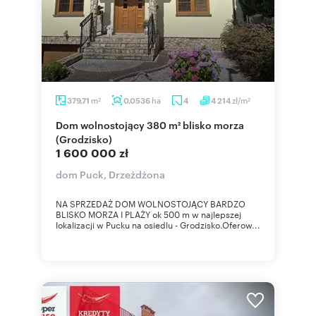
m
ha
zł/m
379,71
0,0536
4
4 214
2
2
Dom wolnostojący 380 m² blisko morza
(Grodzisko)
1 600 000 zł
dom Puck, Drzeżdżona
NA SPRZEDAŻ DOM WOLNOSTOJĄCY BARDZO
BLISKO MORZA I PLAŻY ok 500 m w najlepszej
lokalizacji w Pucku na osiedlu - Grodzisko.Oferow...