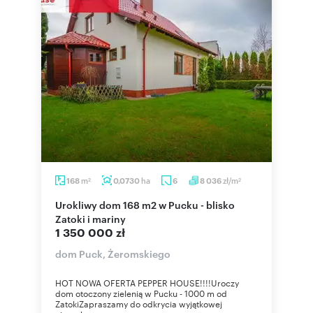
m
ha
zł/m
168
0,0730
6
8 036
2
2
Urokliwy dom 168 m2 w Pucku - blisko
Zatoki i mariny
1 350 000 zł
dom Puck, Żeromskiego
HOT NOWA OFERTA PEPPER HOUSE!!!!Uroczy
dom otoczony zielenią w Pucku - 1000 m od
ZatokiZapraszamy do odkrycia wyjątkowej