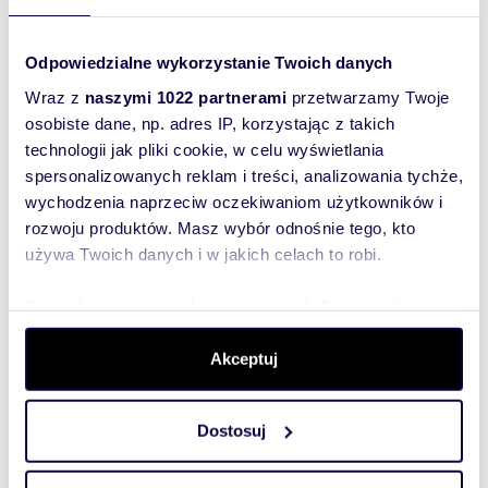
rekreacji
Dodatkowo
Istnieje możliwość pomocy w organizacji
Odpowiedzialne wykorzystanie Twoich danych
wykończenia domu „pod klucz” według
Wraz z
naszymi 1022 partnerami
przetwarzamy Twoje
indywidualnych wytycznych nowego
właściciela.
osobiste dane, np. adres IP, korzystając z takich
technologii jak pliki cookie, w celu wyświetlania
POŚREDNIKOM NIERUCHOMOŚCI dziękuję – nie
spersonalizowanych reklam i treści, analizowania tychże,
wychodzenia naprzeciw oczekiwaniom użytkowników i
rozwoju produktów. Masz wybór odnośnie tego, kto
używa Twoich danych i w jakich celach to robi.
Rozwiń opis
Dowiedz się więcej odnośnie tego, jak Twoje osobiste
Dom:
na sprzedaż
dane są przetwarzane oraz ustaw własne preferencje w
sekcji szczegółów
. W Deklaracji plików cookie możesz
Akceptuj
Liczba
5
pokoi:
zmienić lub wycofać swoją zgodę w dowolnej chwili.
Powierzchni
136 m
2
Dostosuj
a całkowita:
Wykorzystujemy pliki cookie do spersonalizowania treści
i reklam, aby oferować funkcje społecznościowe i
Lokalizacja:
województwo:
pomorskie
powiat:
pucki
gmina:
Puck
miejscowość: