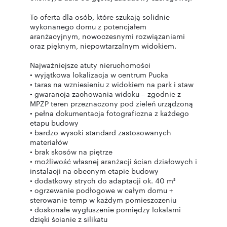
To oferta dla osób, które szukają solidnie
wykonanego domu z potencjałem
aranżacyjnym, nowoczesnymi rozwiązaniami
oraz pięknym, niepowtarzalnym widokiem.
Najważniejsze atuty nieruchomości
• wyjątkowa lokalizacja w centrum Pucka
• taras na wzniesieniu z widokiem na park i staw
• gwarancja zachowania widoku – zgodnie z
MPZP teren przeznaczony pod zieleń urządzoną
• pełna dokumentacja fotograficzna z każdego
etapu budowy
• bardzo wysoki standard zastosowanych
materiałów
• brak skosów na piętrze
• możliwość własnej aranżacji ścian działowych i
instalacji na obecnym etapie budowy
• dodatkowy strych do adaptacji ok. 40 m²
• ogrzewanie podłogowe w całym domu +
sterowanie temp w każdym pomieszczeniu
• doskonałe wygłuszenie pomiędzy lokalami
dzięki ścianie z silikatu