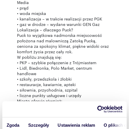
Media
• prąd
• woda miejska
• kanalizacja – w trakcie realizacji przez PGK
• gaz w drodze – wydane warunki GEN Gaz
Lokalizacja – dlaczego Puck?
Puck to wyjątkowa nadmorska miejscowość
położona nad malowniczą Zatoką Pucką,
ceniona za spokojny klimat, piękne widoki oraz
komfort życia przez cały rok.
W pobliżu znajdują się:
• PKP – szybkie połączenie z Trójmiastem
• Lidl, Biedronka, Polo Market, centrum
handlowe
• szkoły, przedszkola i żłobki
• restauracje, kawiarnie, apteki
• siłownia, przychodnia, szpital
• liczne punkty usługowe i urzędy
Miasto oferuje również:
• klimatyczną starówkę
• marinę jachtową i molo
• szerokie plaże
• ścieżki rowerowe
Zgoda
Szczegóły
Ustawienia reklam
O plikach c
• doskonałe warunki do sportów wodnych i