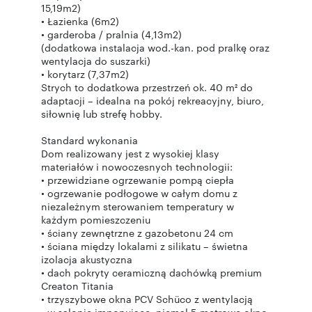
15,19m2)
• Łazienka (6m2)
• garderoba / pralnia (4,13m2)
(dodatkowa instalacja wod.-kan. pod pralkę oraz
wentylacja do suszarki)
• korytarz (7,37m2)
Strych to dodatkowa przestrzeń ok. 40 m² do
adaptacji – idealna na pokój rekreacyjny, biuro,
siłownię lub strefę hobby.
Standard wykonania
Dom realizowany jest z wysokiej klasy
materiałów i nowoczesnych technologii:
• przewidziane ogrzewanie pompą ciepła
• ogrzewanie podłogowe w całym domu z
niezależnym sterowaniem temperatury w
każdym pomieszczeniu
• ściany zewnętrzne z gazobetonu 24 cm
• ściana między lokalami z silikatu – świetna
izolacja akustyczna
• dach pokryty ceramiczną dachówką premium
Creaton Titania
• trzyszybowe okna PCV Schüco z wentylacją