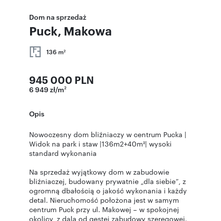
Dom na sprzedaż
Puck, Makowa
136 m
2
945 000 PLN
6 949 zł/m
2
Opis
Nowoczesny dom bliźniaczy w centrum Pucka |
Widok na park i staw |136m2+40m²| wysoki
standard wykonania
Na sprzedaż wyjątkowy dom w zabudowie
bliźniaczej, budowany prywatnie „dla siebie”, z
ogromną dbałością o jakość wykonania i każdy
detal. Nieruchomość położona jest w samym
centrum Puck przy ul. Makowej – w spokojnej
okolicy, z dala od gęstej zabudowy szeregowej.