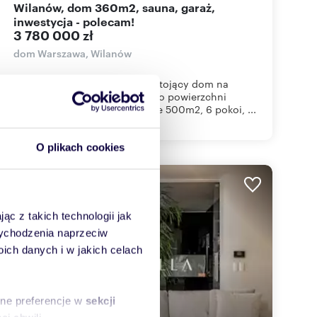
Wilanów, dom 360m2, sauna, garaż,
inwestycja - polecam!
3 780 000 zł
dom Warszawa, Wilanów
EUROVILLA prezentuje wolnostojący dom na
sprzedaż w Starym Wilanowie o powierzchni
360m2, usytuowany na działce 500m2, 6 pokoi, ...
O plikach cookies
WYRÓŻNIONE
ąc z takich technologii jak
 wychodzenia naprzeciw
ch danych i w jakich celach
sne preferencje w
sekcji