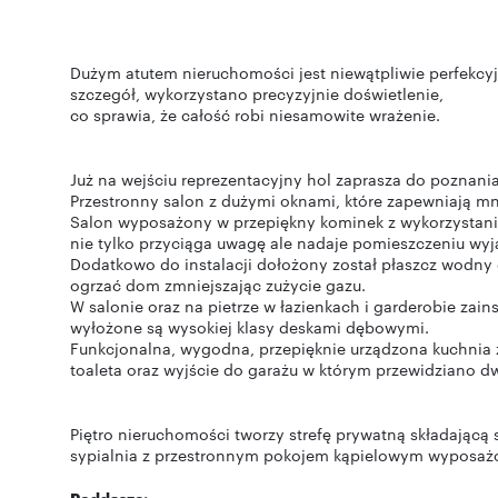
Dużym atutem nieruchomości jest niewątpliwie perfekc
szczegół, wykorzystano precyzyjnie doświetlenie,
co sprawia, że całość robi niesamowite wrażenie.
Już na wejściu reprezentacyjny hol zaprasza do poznania
Przestronny salon z dużymi oknami, które zapewniają mn
Salon wyposażony w przepiękny kominek z wykorzystan
nie tylko przyciąga uwagę ale nadaje pomieszczeniu wy
Dodatkowo do instalacji dołożony został płaszcz wodny 
ogrzać dom zmniejszając zużycie gazu.
W salonie oraz na pietrze w łazienkach i garderobie za
wyłożone są wysokiej klasy deskami dębowymi.
Funkcjonalna, wygodna, przepięknie urządzona kuchnia ze
toaleta oraz wyjście do garażu w którym przewidziano
Piętro nieruchomości tworzy strefę prywatną składającą si
sypialnia z przestronnym pokojem kąpielowym wyposa
Poddasze: