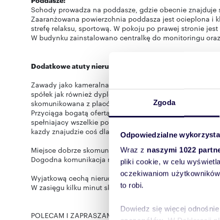
Schody prowadza na poddasze, gdzie obecnie znajduje się
Zaaranżowana powierzchnia poddasza jest ocieplona i k
strefę relaksu, sportową. W pokoju po prawej stronie je
W budynku zainstalowano centralkę do monitoringu oraz 
Dodatkowe atuty nieruchomości:
Zawady jako kameralna, młoda dzielnica jest bezpieczn
spółek jak również dyplomatów przebywajacych w stolic
Zgoda
skomunikowana z placówkami edukacyjnymi począwszy 
Przyciąga bogatą ofertą sportową i kulturalną. Miejsce o
spełniajacy wszelkie potrzeby, który przyciąga bogata ofe
kazdy znajudzie coś dla siebie.
Odpowiedzialne wykorzysta
Miejsce dobrze skomunikowane z Centrum Warszawy, doja
Wraz z
naszymi 1022 partn
Dogodna komunikacja miejska znajduje się w niedalekie
pliki cookie, w celu wyświet
oczekiwaniom użytkowników i
Wyjatkową cechą nieruchomości jest niewątpliwie zapew
to robi.
W zasięgu kilku minut sklepy, centra handlowe, restaura
Dowiedz się więcej odnośnie
POLECAM I ZAPRASZAM NA PREZENTACJĘ