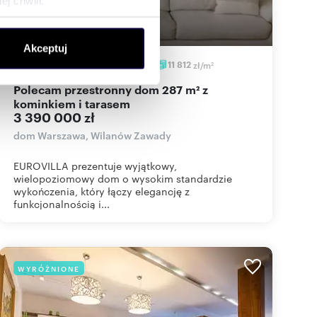
j chwili.
ołecznościowe i analizować
Akceptuj
artnerom społecznościowym,
287
m
0,0819
ha
5
11 812
zł/m
2
2
anymi od Ciebie lub
Polecam przestronny dom 287 m² z
kominkiem i tarasem
3 390 000 zł
dom Warszawa, Wilanów Zawady
EUROVILLA prezentuje wyjątkowy,
wielopoziomowy dom o wysokim standardzie
wykończenia, który łączy elegancję z
funkcjonalnością i...
WYRÓŻNIONE