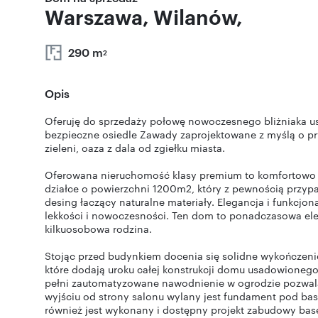
Warszawa, Wilanów,
290 m
2
Opis
Oferuję do sprzedaży połowę nowoczesnego bliżniaka us
bezpieczne osiedle Zawady zaprojektowane z myślą o p
zieleni, oaza z dala od zgiełku miasta.
Oferowana nieruchomość klasy premium to komfortowo 
działce o powierzchni 1200m2, który z pewnością prz
desing łaczący naturalne materiały. Elegancja i funkcjo
lekkości i nowoczesności. Ten dom to ponadczasowa el
kilkuosobowa rodzina.
Stojąc przed budynkiem docenia się solidne wykończenie,
które dodają uroku całej konstrukcji domu usadowionego
pełni zautomatyzowane nawodnienie w ogrodzie pozwala
wyjściu od strony salonu wylany jest fundament pod bas
również jest wykonany i dostępny projekt zabudowy bas