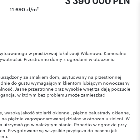
3 390 000 PLN
2
11 690 zł/m
ytuowanego w prestiżowej lokalizacji Wilanowa. Kameralne
rywatności. Przestronne domy z ogrodami w otoczeniu
urządzony ze smakiem dom, usytuowany na przestronnej
ypadnie do gustu wymagającym klientom lubiącym nowoczesny
nalność. Jasne przestronne oraz wysokie wnętrza dają poczucie
egancja, w którym bez problemu może zamieszkać
 wysoką jakość stolarki okiennej, piękne balustrady okienne,
 na pięknie zagospodarowanej działce w otoczeniu zieleni. W
 utrzymać go w należytym stanie. Ponadto w ogrodzie przy
en. Przygotowane są wszystkie przyłącza do basenu jak
enu.