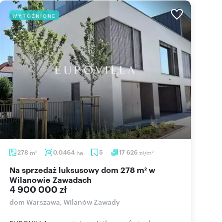
WYRÓŻNIONE
278
m
0,0464
ha
5
17 626
zł/m
2
2
Na sprzedaż luksusowy dom 278 m² w
Wilanowie Zawadach
4 900 000 zł
dom Warszawa, Wilanów Zawady