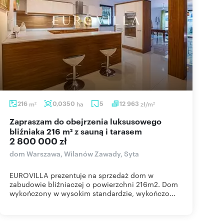
216
m
0,0350
ha
5
12 963
zł/m
2
2
Zapraszam do obejrzenia luksusowego
bliźniaka 216 m² z sauną i tarasem
2 800 000 zł
dom Warszawa, Wilanów Zawady, Syta
EUROVILLA prezentuje na sprzedaż dom w
zabudowie bliźniaczej o powierzchni 216m2. Dom
wykończony w wysokim standardzie, wykończo...