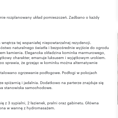
yjnie rozplanowany układ pomieszczeń. Zadbano o każdy
 wnętrza tej wspaniałej niepowtarzalnej rezydencji.
óstwo naturalnego światła i bezpośrednie wyjście do ogrodu
iem kamienia. Elegancka okładzina kominka marmurowego,
jątkowy charakter, emanuje luksusem i wyjątkowym urokiem.
co sprawia, że grzejąc w kominku można alternatywnie
instalowano ogrzewanie podłogowe. Podłogi w pokojach
 spiżarnią i jadalnia. Dodatkowo na parterze znajduje się
 dwa stanowiska samochodowe.
ę z 3 sypialni, 2 łazienek, pralni oraz gabinetu. Główna
żona w wannę z hydromasażem.