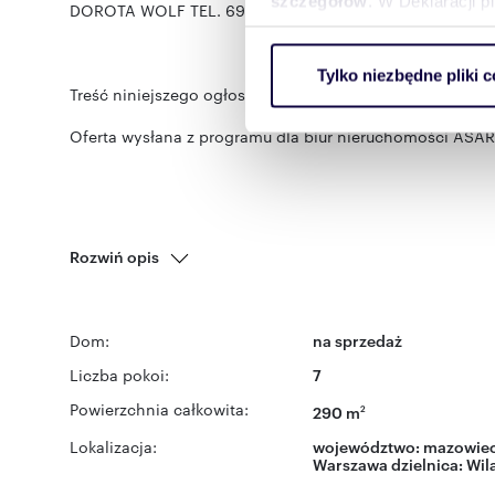
szczegółów
. W Deklaracji 
DOROTA WOLF TEL. 694 477 495, 513 123 511
Wykorzystujemy pliki cookie 
Tylko niezbędne pliki c
ruch w naszej witrynie. Inf
Treść niniejszego ogłoszenia nie stanowi oferty handlo
reklamowym i analitycznym. 
uzyskanymi podczas korzysta
Oferta wysłana z programu dla biur nieruchomości ASAR
Rozwiń opis
Dom:
na sprzedaż
Liczba pokoi:
7
Powierzchnia całkowita:
290 m
2
Lokalizacja:
województwo:
mazowiec
Warszawa
dzielnica:
Wil