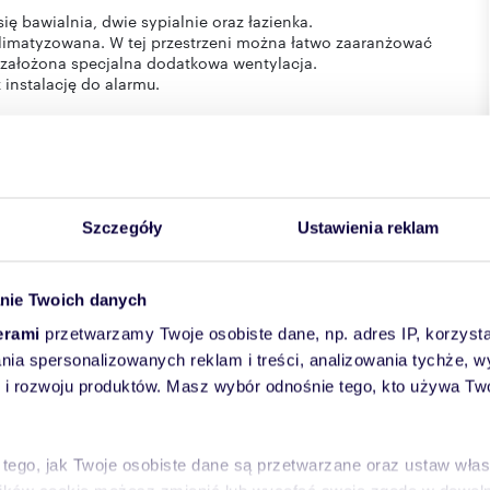
 bawialnia, dwie sypialnie oraz łazienka.
limatyzowana. W tej przestrzeni można łatwo zaaranżować
st założona specjalna dodatkowa wentylacja.
instalację do alarmu.
a, zamieszkana min. przez Prezesów, Menagerów dużych
y w ramach umów kontraktowych. Dzielnica świetnie
Szczegóły
Ustawienia reklam
od przedszkola po szkoły ponadpodstawowe.
dpoczynku, rozwoju osobistego i inspiracji. Kompleks
rtą kulturalną. Artystyczną i edukacyjną aprzestrzeń w której
nie Twoich danych
zd zajmuje nie więcej niż 30 minut.
erami
przetwarzamy Twoje osobiste dane, np. adres IP, korzystaj
j odległości od nieruchomości
lania spersonalizowanych reklam i treści, analizowania tychże,
 rozwoju produktów. Masz wybór odnośnie tego, kto używa Twoi
niona pełna infrastruktura handlowo -usługowa
cje, punkty usługowe i medyczne.
 tego, jak Twoje osobiste dane są przetwarzane oraz ustaw wła