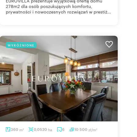
EUROVILLA prezentuje wyjątkową ofertę domu
278m2 dla osób poszukujących komfortu,
prywatności i nowoczesnych rozwiązań w prestiż...
WYRÓŻNIONE
360
m
0,0520
ha
6
10 500
zł/m
2
2