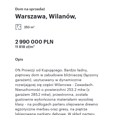
Dom na sprzedaż
Warszawa, Wilanów,
253 m
2
2 990 000 PLN
11 818 zł/m
2
Opis
0% Prowizji od Kupującego. Bardzo ładny,
piętrowy dom w zabudowie bliźniaczej (łączony
garażem), usytuowany w dynamicznie
rozwijającej się części Wilanowa - Zawadach.
Nieruchomość o powierzchni 253.2 mkw (z
garażem 285.2 mkw), przestronna, została
gustownie wykończona materiałami wysokiej
klasy - na podłogach parteru olejowane drewno
egzotyczne merbau oraz gresy, na piętrze
lakierowane parkiety dębowe. W skład parteru