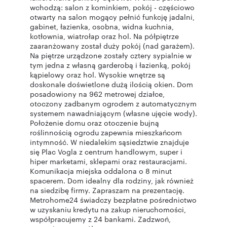
wchodzą: salon z kominkiem, pokój - częściowo
otwarty na salon mogący pełnić funkcję jadalni,
gabinet, łazienka, osobna, widna kuchnia,
kotłownia, wiatrołap oraz hol. Na półpiętrze
zaaranżowany został duży pokój (nad garażem).
Na piętrze urządzone zostały cztery sypialnie w
tym jedna z własną garderobą i łazienką, pokój
kąpielowy oraz hol. Wysokie wnętrze są
doskonale doświetlone dużą ilością okien. Dom
posadowiony na 962 metrowej działce,
otoczony zadbanym ogrodem z automatycznym
systemem nawadniającym (własne ujęcie wody).
Położenie domu oraz otoczenie bujną
roślinnością ogrodu zapewnia mieszkańcom
intymność. W niedalekim sąsiedztwie znajduje
się Plac Vogla z centrum handlowym, super i
hiper marketami, sklepami oraz restauracjami.
Komunikacja miejska oddalona o 8 minut
spacerem. Dom idealny dla rodziny, jak również
na siedzibę firmy. Zapraszam na prezentację.
Metrohome24 świadczy bezpłatne pośrednictwo
w uzyskaniu kredytu na zakup nieruchomości,
współpracujemy z 24 bankami. Zadzwoń,