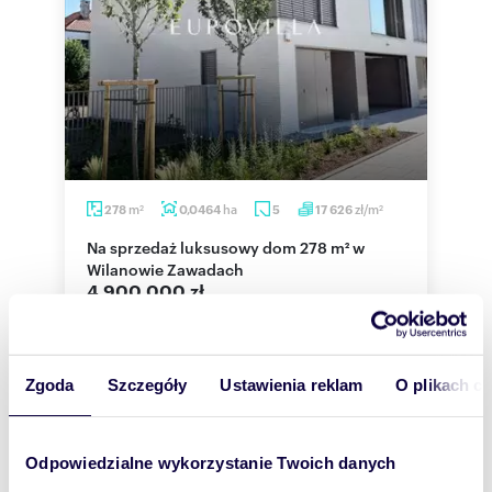
m
ha
zł/m
278
0,0464
5
17 626
2
2
Na sprzedaż luksusowy dom 278 m² w
Wilanowie Zawadach
4 900 000 zł
dom Warszawa, Wilanów Zawady
EUROVILLA prezentuje wyjątkową ofertę domu
Zgoda
Szczegóły
Ustawienia reklam
O plikach c
278m2 dla osób poszukujących komfortu,
prywatności i nowoczesnych rozwiązań w prestiż...
Odpowiedzialne wykorzystanie Twoich danych