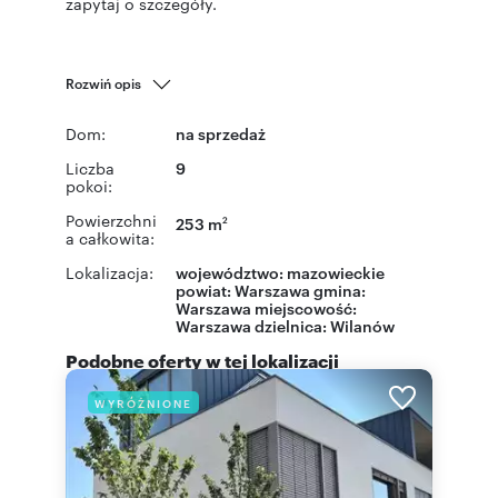
zapytaj o szczegóły.
Rozwiń opis
Dom:
na sprzedaż
Liczba
9
pokoi:
Powierzchni
253 m
2
a całkowita:
Lokalizacja:
województwo:
mazowieckie
powiat:
Warszawa
gmina:
Warszawa
miejscowość:
Warszawa
dzielnica:
Wilanów
Podobne oferty w tej lokalizacji
WYRÓŻNIONE