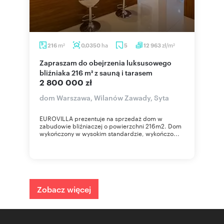
m
ha
zł/m
216
0,0350
5
12 963
2
2
Zapraszam do obejrzenia luksusowego
bliźniaka 216 m² z sauną i tarasem
2 800 000 zł
dom Warszawa, Wilanów Zawady, Syta
EUROVILLA prezentuje na sprzedaż dom w
zabudowie bliźniaczej o powierzchni 216m2. Dom
wykończony w wysokim standardzie, wykończo...
Zobacz więcej