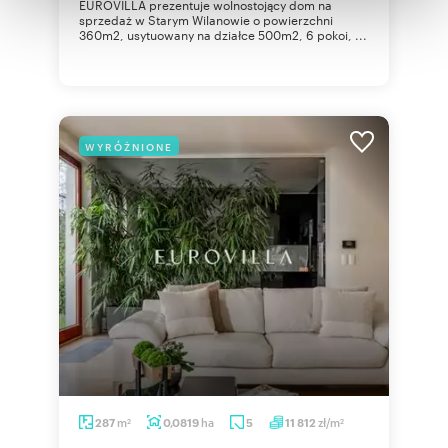
EUROVILLA prezentuje wolnostojący dom na
otrzymanymi od Ciebie lub uzyskanymi podczas
sprzedaż w Starym Wilanowie o powierzchni
360m2, usytuowany na działce 500m2, 6 pokoi, ...
korzystania z ich usług.
WYRÓŻNIONE
m
ha
zł/m
287
0,0819
5
11 812
2
2