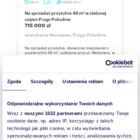
m
zł/m
49
2
14 592
2
2
Na sprzedaż przytulne 49 m² w zielonej
części Pragi-Południe
715 000 zł
mieszkanie Warszawa, Praga-Południe
Na sprzedaż przytulne, słoneczne mieszkanie o
powierzchni 49 m², położone przy ul. Meissnera, w
spokojnej i zielonej części Prag...
Zgoda
Szczegóły
Ustawienia reklam
O plikach c
WYRÓŻNIONE
Odpowiedzialne wykorzystanie Twoich danych
Wraz z
naszymi 1022 partnerami
przetwarzamy Twoje
osobiste dane, np. adres IP, korzystając z takich
technologii jak pliki cookie, w celu wyświetlania
spersonalizowanych reklam i treści, analizowania tychże,