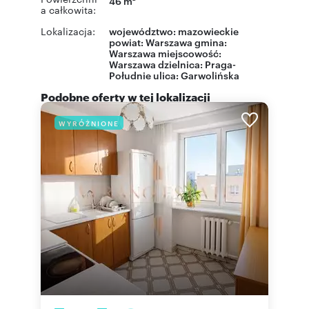
46 m
a całkowita:
Lokalizacja:
województwo:
mazowieckie
powiat:
Warszawa
gmina:
Warszawa
miejscowość:
Warszawa
dzielnica:
Praga-
Południe
ulica:
Garwolińska
Podobne oferty w tej lokalizacji
WYRÓŻNIONE