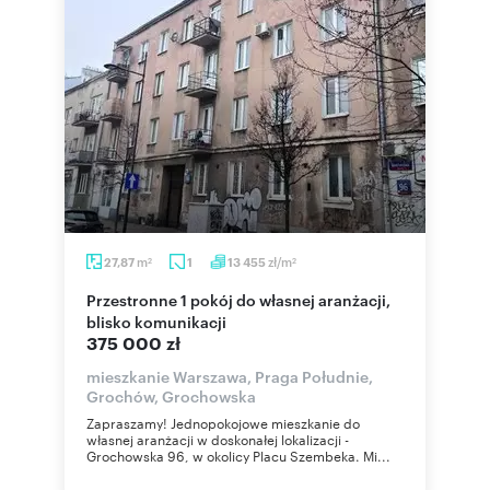
m
zł/m
27,87
1
13 455
2
2
Przestronne 1 pokój do własnej aranżacji,
blisko komunikacji
375 000 zł
mieszkanie Warszawa, Praga Południe,
Grochów, Grochowska
Zapraszamy! Jednopokojowe mieszkanie do
własnej aranżacji w doskonałej lokalizacji -
Grochowska 96, w okolicy Placu Szembeka. Mi...