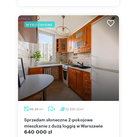
WYRÓŻNIONE
m
zł/m
48,48
2
13 201
2
2
Sprzedam słoneczne 2-pokojowe
mieszkanie z dużą loggią w Warszawie
640 000 zł