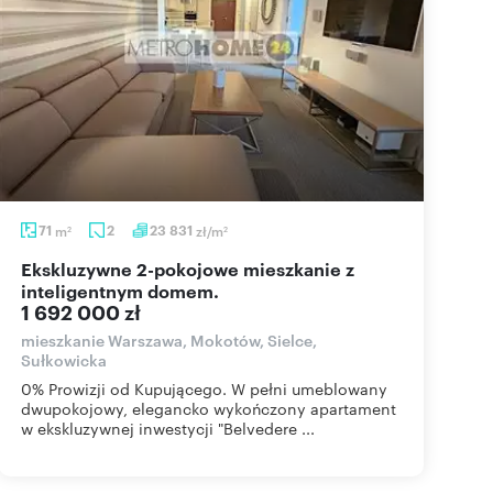
71
m
2
23 831
zł/m
2
2
Ekskluzywne 2-pokojowe mieszkanie z
inteligentnym domem.
1 692 000 zł
mieszkanie Warszawa, Mokotów, Sielce,
Sułkowicka
0% Prowizji od Kupującego. W pełni umeblowany
dwupokojowy, elegancko wykończony apartament
w ekskluzywnej inwestycji "Belvedere ...