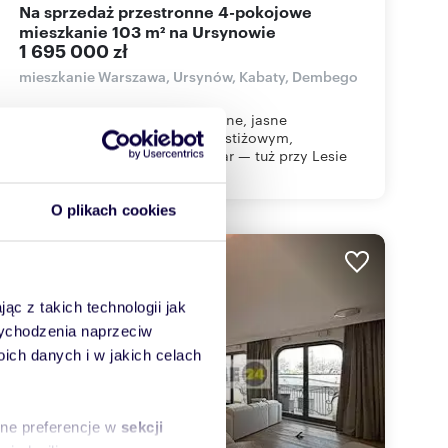
Na sprzedaż przestronne 4-pokojowe
mieszkanie 103 m² na Ursynowie
1 695 000 zł
mieszkanie Warszawa, Ursynów, Kabaty, Dembego
Oferta na wyłączność ! Wygodne, jasne
4‑pokojowe mieszkanie na prestiżowym,
zamkniętym osiedlu Nordic Star — tuż przy Lesie
Kaba...
O plikach cookies
WYRÓŻNIONE
ąc z takich technologii jak
 wychodzenia naprzeciw
ch danych i w jakich celach
sne preferencje w
sekcji