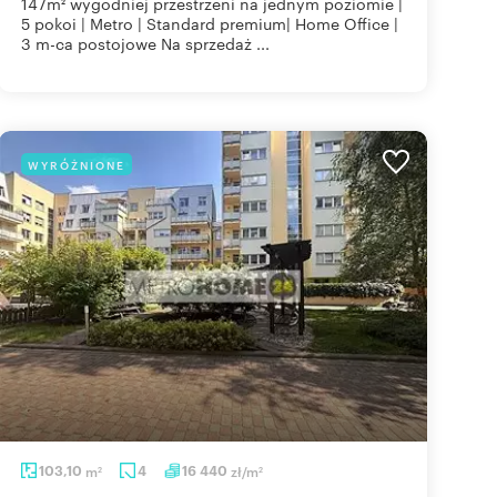
147m² wygodniej przestrzeni na jednym poziomie |
5 pokoi | Metro | Standard premium| Home Office |
3 m-ca postojowe Na sprzedaż ...
WYRÓŻNIONE
103,10
m
4
16 440
zł/m
2
2