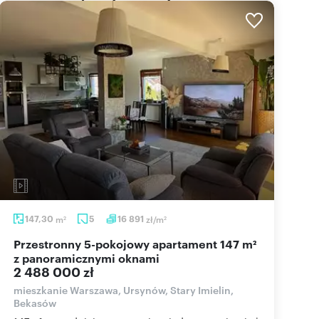
147,30
m
5
16 891
zł/m
2
2
Przestronny 5-pokojowy apartament 147 m²
z panoramicznymi oknami
2 488 000 zł
mieszkanie Warszawa, Ursynów, Stary Imielin,
Bekasów