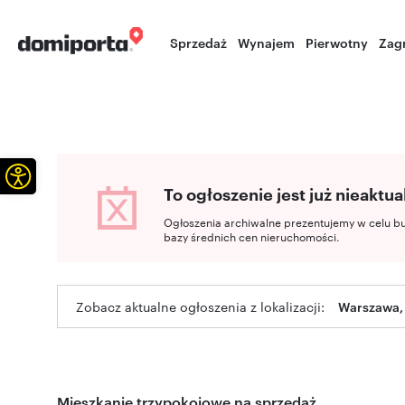
Sprzedaż
Wynajem
Pierwotny
Zag
Otwórz pasek narzędzi
To ogłoszenie jest już nieaktua
Ogłoszenia archiwalne prezentujemy w celu b
bazy średnich cen nieruchomości.
Zobacz aktualne ogłoszenia z lokalizacji:
Warszawa,
Mieszkanie trzypokojowe na sprzedaż