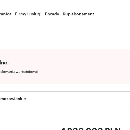
ranica
Firmy i usługi
Porady
Kup abonament
lne.
udowania wartościowej
 mazowieckie