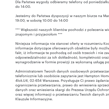
Dla Państwa wygody odbieramy telefony od poniedziałk
do 14:00.
Jesteśmy do Państwa dyspozycji w naszym biurze na Mar
19:00, w sobotę 10:00 do 14:00
*** Większość naszych klientów pochodzi z polecenia w
znajomym i przyjaciołom ***
Niniejsza informacja nie stanowi oferty w rozumieniu K
informacje dotyczące oferowanych obiektów były możliw
fakt, iż informacje te pochodzą od osób trzecich i nie 
odpowiedzialności za ich dokładność, kompletność oraz
wynagrodzenie w formie prowizji za wykonaną usługę po
Administratorem Twoich danych osobowych przetwarzan
telefonicznie lub osobiście zapytanie jest Hampton Hom
4lok.U4, 02-654 Warszawa. Przysługuje Ci prawo żądania
ograniczenia przetwarzania, prawo do wniesienia sprzec
danych oraz wniesienia skargi do Prezesa Urzędu Ochro
oraz więcej informacji o przetwarzaniu Twoich danych zn
Klauzule Informacyjne.