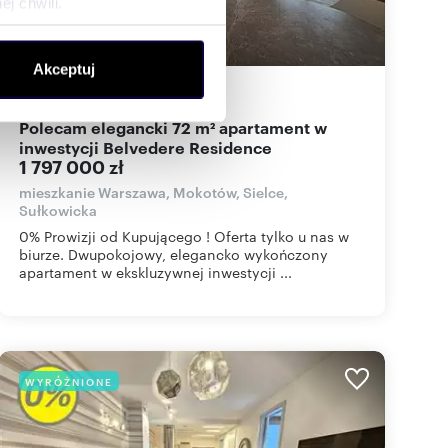
j chwili.
ołecznościowe i analizować
Akceptuj
artnerom społecznościowym,
72
m
2
24 958
zł/m
2
2
anymi od Ciebie lub
Polecam elegancki 72 m² apartament w
inwestycji Belvedere Residence
1 797 000 zł
mieszkanie Warszawa, Mokotów, Sielce,
Sułkowicka
0% Prowizji od Kupującego ! Oferta tylko u nas w
biurze. Dwupokojowy, elegancko wykończony
apartament w ekskluzywnej inwestycji ...
WYRÓŻNIONE