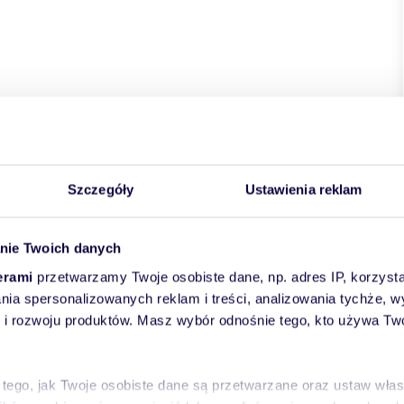
kie
powiat:
Warszawa
gmina:
Praga-Południe
Szczegóły
Ustawienia reklam
ulica:
Męcińska
nie Twoich danych
erami
przetwarzamy Twoje osobiste dane, np. adres IP, korzystaj
lania spersonalizowanych reklam i treści, analizowania tychże,
 rozwoju produktów. Masz wybór odnośnie tego, kto używa Twoi
 tego, jak Twoje osobiste dane są przetwarzane oraz ustaw wła