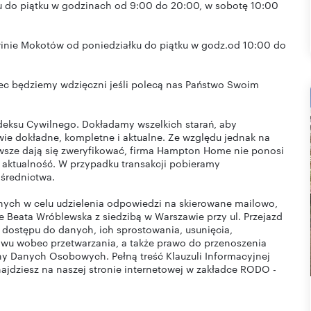
u do piątku w godzinach od 9:00 do 20:00, w sobotę 10:00
inie Mokotów od poniedziałku do piątku w godz.od 10:00 do
iec będziemy wdzięczni jeśli polecą nas Państwo Swoim
odeksu Cywilnego. Dokładamy wszelkich starań, aby
ie dokładne, kompletne i aktualne. Ze względu jednak na
zawsze dają się zweryfikować, firma Hampton Home nie ponosi
 aktualność. W przypadku transakcji pobieramy
średnictwa.
ych w celu udzielenia odpowiedzi na skierowane mailowo,
e Beata Wróblewska z siedzibą w Warszawie przy ul. Przejazd
 dostępu do danych, ich sprostowania, usunięcia,
iwu wobec przetwarzania, a także prawo do przenoszenia
ny Danych Osobowych. Pełną treść Klauzuli Informacyjnej
ajdziesz na naszej stronie internetowej w zakładce RODO -