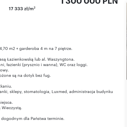
1 300 000 PLN
2
17 333 zł/m
,70 m2 + garderoba 4 m na 7 piętrze.
rasą Łazienkowską lub al. Waszyngtona.
i, łazienki (prysznic i wanna), WC oraz loggi.
bowy.
łożone są na dotyk bez fug.
kaniu.
 banki, sklepy, stomatologia, Luxmed, administracja budynku
iejsca.
 Wieczystą.
w dogodnym dla Państwa terminie.