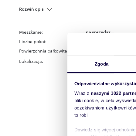
Rozwiń opis
Mieszkanie:
na sprzedaż
Liczba pokoi:
3
Powierzchnia całkowita:
75 m
2
Lokalizacja:
województwo:
mazowiec
Zgoda
miejscowość:
Warszawa
Odpowiedzialne wykorzysta
Wraz z
naszymi 1022 partn
pliki cookie, w celu wyświet
oczekiwaniom użytkowników i
to robi.
Dowiedz się więcej odnośnie