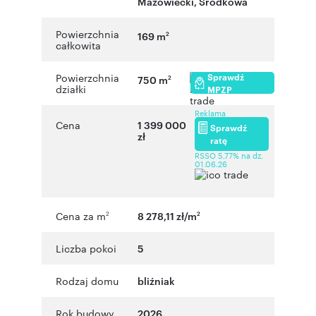
Mazowiecki
,
Środkowa
Powierzchnia
169 m
2
całkowita
Sprawdź
Powierzchnia
750 m
2
działki
MPZP
Reklama
Cena
1 399 000
Sprawdź
zł
ratę
RSSO 5,77% na dz.
01.06.26
Cena za m
8 278,11 zł/m
2
2
Liczba pokoi
5
Rodzaj domu
bliźniak
Rok budowy
2026