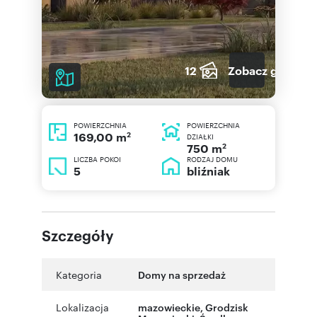
12
Zobacz galerię
POWIERZCHNIA
POWIERZCHNIA
2
169,00 m
DZIAŁKI
2
750 m
LICZBA POKOI
RODZAJ DOMU
5
bliźniak
Szczegóły
Kategoria
Domy na sprzedaż
Lokalizacja
mazowieckie
,
Grodzisk