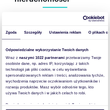
Garaż: Wbudowany, duży (24,41 m²)
⚡ TECHNOLOGIA I STANDARD
(Energooszczędność):
Wydajna pompa ciepła
Zgoda
Szczegóły
Ustawienia reklam
O plikach c
Rekuperacja (wentylacja mechaniczna z
odzyskiem ciepła)
Odpowiedzialne wykorzystanie Twoich danych
Ogrzewanie podłogowe w 100% pomieszczeń
Wraz z
naszymi 1022 partnerami
przetwarzamy Twoje
osobiste dane, np. adres IP, korzystając z takich
Pasywne okna (3-szybowe) i drzwi
technologii jak pliki cookie, w celu wyświetlania
m
ha
149,77
0,0598
5
150
2
🌳 DZIAŁKA:
spersonalizowanych reklam i treści, analizowania tychże,
zł/m
8 613
8 93
2
wychodzenia naprzeciw oczekiwaniom użytkowników i
Przestronny dom 150 m² (Grodzisk
Dwa domy na działce w Grodzisku
Prywatny, przestronny ogród usytuowany z boku
Mazowiecki) z garażem
- inwe
rozwoju produktów. Masz wybór odnośnie tego, kto
budynku
1 290 000 zł
1 34
używa Twoich danych i w jakich celach to robi.
Długi podjazd (7 metrów) + wykończona opaska
ter
dom Grodzisk Mazowiecki
dom Gr
wokół domu
Dowiedz się więcej odnośnie tego, jak Twoje osobiste