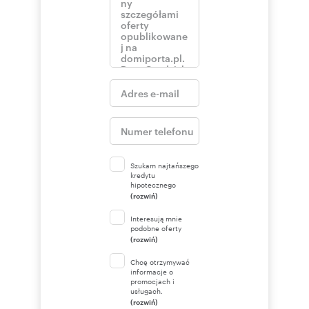
pokaż telefon
📞 Zadzwoń teraz:
503
verdekady.pl
Szukam najtańszego
kredytu
hipotecznego
(rozwiń)
Interesują mnie
podobne oferty
(rozwiń)
Chcę otrzymywać
informacje o
promocjach i
usługach.
(rozwiń)