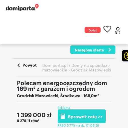
Dodaj
ogłoszenie
Następna oferta
Powrót
›
›
Domiporta.pl
Domy na sprzedaż
›
mazowieckie
Grodzisk Mazowiecki
Polecam energooszczędny dom
169 m² z garażem i ogrodem
Grodzisk Mazowiecki
,
Środkowa
- 169,0m
2
Reklama
1 399 000
zł
Sprawdź ratę >>
8 278,11 zł/m
2
RRSO 5,77% na dz. 01.06.26