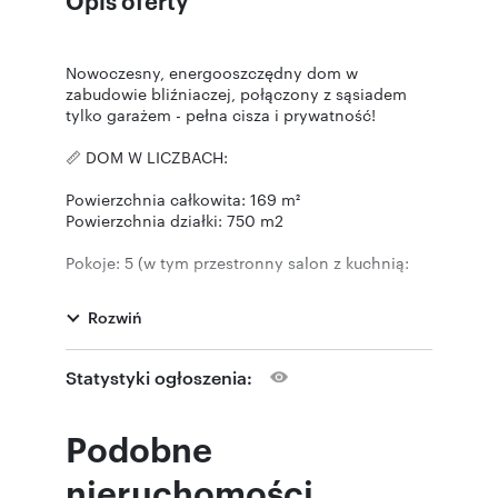
Nowoczesny, energooszczędny dom w
zabudowie bliźniaczej, połączony z sąsiadem
tylko garażem - pełna cisza i prywatność!
📏 DOM W LICZBACH:
Powierzchnia całkowita: 169 m²
Powierzchnia działki: 750 m2
Pokoje: 5 (w tym przestronny salon z kuchnią:
40,26 m²) - możliwość aranżacji 6 pokoi
Rozwiń
Łazienki/WC: 3
Garderoby: 3 + dodatkowa spiżarnia
Statystyki ogłoszenia:
Wysokość: Parter 290 cm | Piętro 280 cm (Brak
skosów!)
Podobne
Dodatkowa przestrzeń: Ogromny strych po
nieruchomości
całości bryły budynku